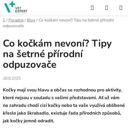
Přejít
Hledat
NÁKUP
na
obsah
KOŠÍK
Domů
/
Poradna
/
Blog
/
Co kočkám nevoní? Tipy na šetrné přírodní
odpuzovače
Co kočkám nevoní? Tipy
na šetrné přírodní
odpuzovače
28.8.2025
Kočky mají svou hlavu a občas se rozhodnou pro aktivity,
které nejsou v souladu s vašimi představami. Ať už vám
na zahradu chodí cizí kočky nebo ta vaše využívá oblíbené
křeslo jako škrabadlo, existuje řada přírodních způsobů,
jak kočky jemně odradit.