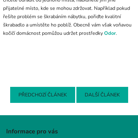
chcete odradit od jednoho místa, nabídněte jim jiné
přijatelné místo, kde se mohou zdržovat. Například pokud
řešíte problém se škrabáním nábytku, pořiďte kvalitní
škrabadlo a umístěte ho poblíž. Obecně vám však voňavou
kočičí domácnost pomůžou udržet prostředky
Odor
.
PŘEDCHOZÍ ČLÁNEK
DALŠÍ ČLÁNEK
Z
á
Informace pro vás
p