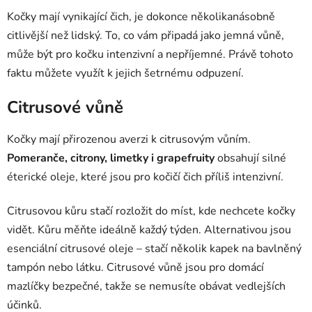
Kočky mají vynikající čich, je dokonce několikanásobně
citlivější než lidský. To, co vám připadá jako jemná vůně,
může být pro kočku intenzivní a nepříjemné. Právě tohoto
faktu můžete využít k jejich šetrnému odpuzení.
Citrusové vůně
Kočky mají přirozenou averzi k citrusovým vůním.
Pomeranče, citrony, limetky i grapefruity
obsahují silné
éterické oleje, které jsou pro kočičí čich příliš intenzivní.
Citrusovou kůru stačí rozložit do míst, kde nechcete kočky
vidět. Kůru měňte ideálně každý týden. Alternativou jsou
esenciální citrusové oleje – stačí několik kapek na bavlněný
tampón nebo látku. Citrusové vůně jsou pro domácí
mazlíčky bezpečné, takže se nemusíte obávat vedlejších
účinků.