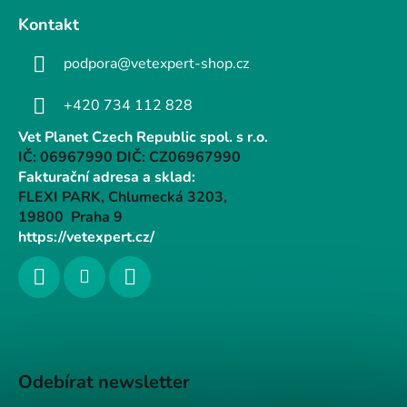
Kontakt
podpora@vetexpert-shop.cz
+420 734 112 828
Vet Planet Czech Republic spol. s r.o.
IČ: 06967990 DIČ: CZ06967990
Fakturační adresa a sklad:
FLEXI PARK, Chlumecká 3203,
19800 Praha 9
https://vetexpert.cz/
Odebírat newsletter