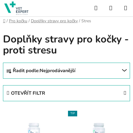
Přejít
Hledat
NÁKUP
na
obsah
KOŠÍK
Domů
/
Pro kočku
/
Doplňky stravy pro kočky
/
Stres
Doplňky stravy pro kočky -
proti stresu
Ř
Řadit podle:
Nejprodávanější
a
z
e
OTEVŘÍT FILTR
n
í
V
p
TIP
ý
r
p
o