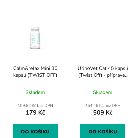
Calm&relax Mini 30
UrinoVet Cat 45 kapslí
kapslí (TWIST OFF)
(Twist Off) - přípravek
na podporu močových
Průměrné
Průměrné
cest pro kočky
Skladem
Skladem
hodnocení
hodnocení
produktu
produktu
159,82 Kč bez DPH
454,46 Kč bez DPH
179 Kč
509 Kč
je
je
5,0
5,0
z
z
DO KOŠÍKU
DO KOŠÍKU
5
5