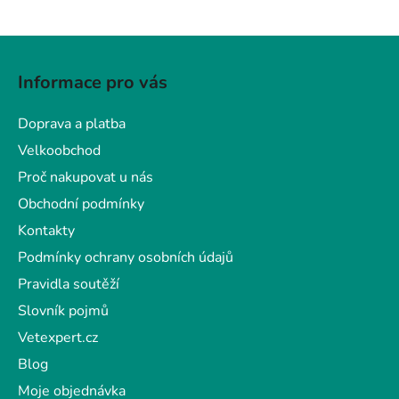
Z
á
Informace pro vás
p
a
Doprava a platba
t
Velkoobchod
í
Proč nakupovat u nás
Obchodní podmínky
Kontakty
Podmínky ochrany osobních údajů
Pravidla soutěží
Slovník pojmů
Vetexpert.cz
Blog
Moje objednávka