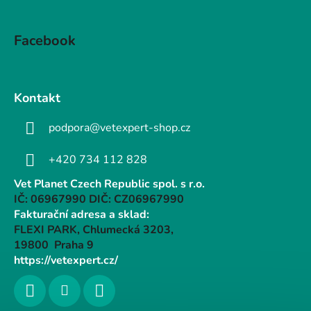
Facebook
Kontakt
podpora@vetexpert-shop.cz
+420 734 112 828
Vet Planet Czech Republic spol. s r.o.
IČ: 06967990 DIČ: CZ06967990
Fakturační adresa a sklad:
FLEXI PARK, Chlumecká 3203,
19800 Praha 9
https://vetexpert.cz/