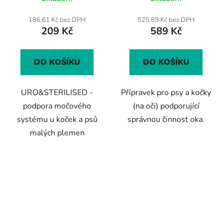
hodnocení
produktu
186,61 Kč bez DPH
525,89 Kč bez DPH
209 Kč
589 Kč
je
5,0
z
DO KOŠÍKU
DO KOŠÍKU
5
hvězdiček.
URO&STERILISED -
Přípravek pro psy a kočky
podpora močového
(na oči) podporující
systému u koček a psů
správnou činnost oka.
malých plemen