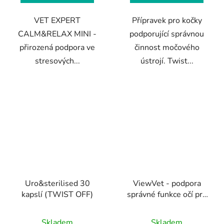
hvězdiček.
hvězdiček.
VET EXPERT
Přípravek pro kočky
CALM&RELAX MINI -
podporující správnou
přirozená podpora ve
činnost močového
stresových...
ústrojí. Twist...
Uro&sterilised 30
ViewVet - podpora
kapslí (TWIST OFF)
správné funkce očí pro
psy a kočky
Průměrné
Skladem
Skladem