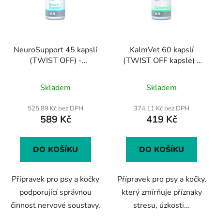
i
d
s
u
p
k
r
t
NeuroSupport 45 kapslí
KalmVet 60 kapslí
o
ů
(TWIST OFF) -
(TWIST OFF kapsle) -
d
přípravek na podporu
přípravek na příznaky
u
Průměrné
Průměrné
nervového systému pro
stresu pro psy a kočky
Skladem
Skladem
k
psy a kočky
hodnocení
hodnocení
t
produktu
produktu
525,89 Kč bez DPH
374,11 Kč bez DPH
ů
589 Kč
419 Kč
je
je
5,0
4,1
z
z
DO KOŠÍKU
DO KOŠÍKU
5
5
hvězdiček.
hvězdiček.
Přípravek pro psy a kočky
Přípravek pro psy a kočky,
podporující správnou
který zmírňuje příznaky
činnost nervové soustavy.
stresu, úzkosti...