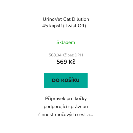
UrinoVet Cat Dilution
45 kapslí (Twist Off) -
přípravek na podporu
Průměrné
močových cest pro
Skladem
kočky
hodnocení
produktu
508,04 Kč bez DPH
569 Kč
je
4,9
z
DO KOŠÍKU
5
hvězdiček.
Přípravek pro kočky
podporující správnou
činnost močových cest a...