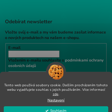
Odebírat newsletter
Vložte svůj e-mail a my vám budeme zasílat informace
o nových produktech na našem e-shopu.
E-mail
Vložením e-mailu souhlasíte s
podmínkami ochrany
osobních údajů
PŘIHLÁSIT SE
Tento web používá soubory cookie. Dalším procházením tohoto
webu vyjadřujete souhlas s jejich používáním. Více informací
Instagram
zde
.
Nastavení
Souhlasím