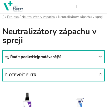
Přejít
Hledat
NÁKUP
na
obsah
KOŠÍK
Domů
/
Pro psa
/
Neutralizátory zápachu
/
Neutralizátory zápachu v spreji
Neutralizátory zápachu v
spreji
Ř
Řadit podle:
Nejprodávanější
a
z
e
OTEVŘÍT FILTR
n
í
V
p
ý
r
p
o