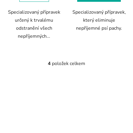
hvězdiček.
hvězdiček.
Specializovaný přípravek
Specializovaný přípravek,
určený k trvalému
který eliminuje
odstranění všech
nepříjemné psí pachy.
nepříjemných...
4
položek celkem
O
v
l
á
d
a
c
í
p
r
v