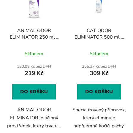
i
d
s
u
p
k
r
t
ANIMAL ODOR
CAT ODOR
o
ů
ELIMINATOR 250 ml -
ELIMINATOR 500 ml +
d
neutralizátor zápachu
aplikátor - neutralizátor
u
zvířat
kočičího zápachu
Skladem
Skladem
k
t
180,99 Kč bez DPH
255,37 Kč bez DPH
ů
219 Kč
309 Kč
DO KOŠÍKU
DO KOŠÍKU
ANIMAL ODOR
Specializovaný přípravek,
ELIMINATOR je účinný
který eliminuje
prostředek, který trvale...
nepříjemné kočičí pachy.