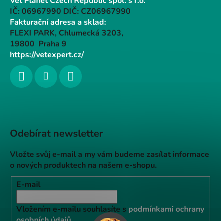
Vet Planet Czech Republic spol. s r.o.
IČ: 06967990 DIČ: CZ06967990
Fakturační adresa a sklad:
FLEXI PARK, Chlumecká 3203,
19800 Praha 9
https://vetexpert.cz/
Odebírat newsletter
Vložte svůj e-mail a my vám budeme zasílat informace
o nových produktech na našem e-shopu.
E-mail
Vložením e-mailu souhlasíte s
podmínkami ochrany
osobních údajů