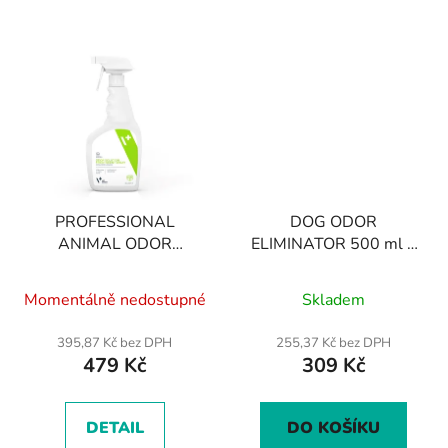
PROFESSIONAL
DOG ODOR
ANIMAL ODOR
ELIMINATOR 500 ml +
ELIMINATOR 650 ml-
aplikátor - neutralizátor
Průměrné
Průměrné
profesionální
psího pachu
Momentálně nedostupné
Skladem
neutralizátor zápachu
hodnocení
hodnocení
pro psy a kočky
produktu
produktu
395,87 Kč bez DPH
255,37 Kč bez DPH
479 Kč
309 Kč
je
je
5,0
5,0
z
z
DETAIL
DO KOŠÍKU
5
5