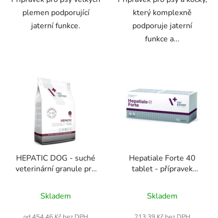
plemen podporující
který komplexně
jaterní funkce.
podporuje jaterní
funkce a...
HEPATIC DOG - suché
Hepatiale Forte 40
veterinární granule pro
tablet - přípravek
psy
podporující funkci jater
Průměrné
pro psy i kočky
Skladem
Skladem
hodnocení
produktu
od 454,46 Kč bez DPH
213,39 Kč bez DPH