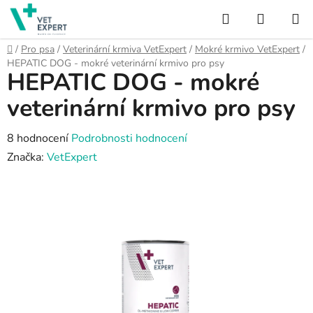
Přejít
Hledat
NÁKUP
na
obsah
KOŠÍK
Domů
/
Pro psa
/
Veterinární krmiva VetExpert
/
Mokré krmivo VetExpert
/
HEPATIC DOG - mokré veterinární krmivo pro psy
HEPATIC DOG - mokré
veterinární krmivo pro psy
Průměrné
8 hodnocení
Podrobnosti hodnocení
hodnocení
Značka:
VetExpert
produktu
je
4,6
z
5
hvězdiček.