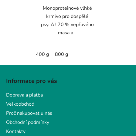
hvězdiček.
Monoproteinové vlhké
krmivo pro dospělé
psy. Až 70 % vepřového
masa a...
400 g
800 g
Z
á
Informace pro vás
p
a
Doprava a platba
t
Velkoobchod
í
Proč nakupovat u nás
Obchodní podmínky
Kontakty