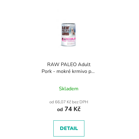
RAW PALEO Adult
Pork - mokré krmivo pro
dospělé psy z
Průměrné
vepřového masa
Skladem
hodnocení
produktu
od 66,07 Kč bez DPH
74 Kč
je
od
4,5
z
DETAIL
5