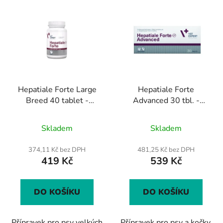
Hepatiale Forte Large
Hepatiale Forte
Breed 40 tablet -
Advanced 30 tbl. -
přípravek podporující
komplexní přípravek na
Průměrné
Průměrné
funkci jater pro psy
podporu jater po psy a
Skladem
Skladem
velkých plemen
hodnocení
kočky
hodnocení
produktu
produktu
374,11 Kč bez DPH
481,25 Kč bez DPH
419 Kč
539 Kč
je
je
4,0
3,7
z
z
DO KOŠÍKU
DO KOŠÍKU
5
5
hvězdiček.
hvězdiček.
Přípravek pro psy velkých
Přípravek pro psy a kočky,