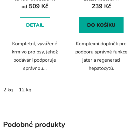
509 Kč
239 Kč
je
od
5,0
z
DETAIL
DO KOŠÍKU
5
hvězdiček.
Kompletní, vyvážené
Komplexní doplněk pro
krmivo pro psy, jehož
podporu správné funkce
podáváni podporuje
jater a regeneraci
správnou...
hepatocytů.
2 kg
12 kg
Podobné produkty