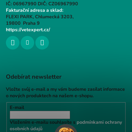
IČ: 06967990 DIČ: CZ06967990
Fakturační adresa a sklad:
FLEXI PARK, Chlumecká 3203,
19800 Praha 9
https://vetexpert.cz/
Odebírat newsletter
Vložte svůj e-mail a my vám budeme zasílat informace
o nových produktech na našem e-shopu.
E-mail
Vložením e-mailu souhlasíte s
podmínkami ochrany
osobních údajů