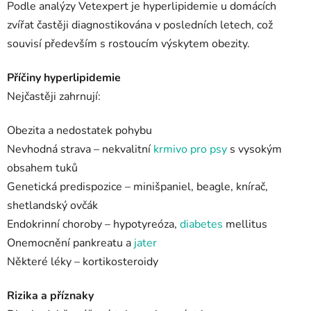
Podle analýzy Vetexpert je hyperlipidemie u domácích
zvířat častěji diagnostikována v posledních letech, což
souvisí především s rostoucím výskytem obezity.
Příčiny hyperlipidemie
Nejčastěji zahrnují:
Obezita a nedostatek pohybu
Nevhodná strava – nekvalitní
krmivo pro psy
s vysokým
obsahem tuků
Genetická predispozice – minišpaniel, beagle, knírač,
shetlandský ovčák
Endokrinní choroby – hypotyreóza,
diabetes
mellitus
Onemocnění pankreatu a
jater
Některé léky – kortikosteroidy
Rizika a příznaky