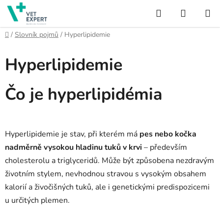
Přejít
Hledat
NÁKUP
na
obsah
KOŠÍK
Domů
/
Slovník pojmů
/
Hyperlipidemie
Hyperlipidemie
Čo je hyperlipidémia
Hyperlipidemie je stav, při kterém má
pes nebo kočka
nadměrně vysokou hladinu tuků v krvi
– především
cholesterolu a triglyceridů. Může být způsobena nezdravým
životním stylem, nevhodnou stravou s vysokým obsahem
kalorií a živočišných tuků, ale i genetickými predispozicemi
u určitých plemen.