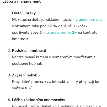
Léčba a management
Dietní úpravy
Nízkotučná dieta je základem léčby –
granule pro psy
s obsahem tuku pod 10 % v sušině. U koček
používejte speciální
granule pro kočky
na kontrolu
hmotnosti.
Redukce hmotnosti
Kontrolované krmení s odměřeným množstvím a
postupné hubnutí.
Zvýšení pohybu
Pravidelné procházky a interaktivní hry přispívají ke
snížení tuků.
Léčba základního onemocnění
Při hypotyreóze, diabetu či Cushingově syndromu je