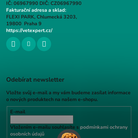
IČ: 06967990 DIČ: CZ06967990
Fakturační adresa a sklad:
FLEXI PARK, Chlumecká 3203,
19800 Praha 9
https://vetexpert.cz/
Odebírat newsletter
Vložte svůj e-mail a my vám budeme zasílat informace
o nových produktech na našem e-shopu.
E-mail
Vložením e-mailu souhlasíte s
podmínkami ochrany
osobních údajů