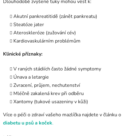
Dlouhodobě zvýšené tuky mohou vést k:
Akutní pankreatitidě (zánět pankreatu)
Steatóze jater
Ateroskleróze (zužování cév)
Kardiovaskulárním problémům
Klinické příznaky:
V raných stádiích často žádné symptomy
Únava a letargie
Zvracení, průjem, nechutenství
Mléčně zakalená krev při odběru
Xantomy (tukové usazeniny v kůži)
Více o péči o zdraví vašeho mazlíčka najdete v článku o
diabetu u psů a koček
.