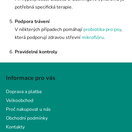
potřebná specifická terapie.
Podpora trávení
V některých případech pomáhají
probiotika pro psy
,
která podporují zdravou střevní
mikroflóru
.
Pravidelné kontroly
Z
á
Informace pro vás
p
a
Doprava a platba
t
Velkoobchod
í
Proč nakupovat u nás
Obchodní podmínky
Kontakty