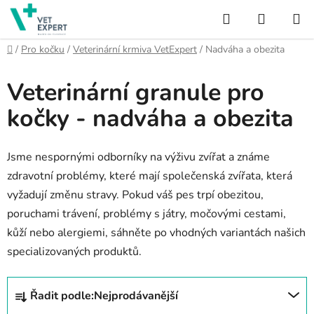
Přejít
Hledat
NÁKUP
na
obsah
KOŠÍK
Domů
/
Pro kočku
/
Veterinární krmiva VetExpert
/
Nadváha a obezita
Veterinární granule pro
kočky - nadváha a obezita
Jsme nespornými odborníky na výživu zvířat a známe
zdravotní problémy, které mají společenská zvířata, která
vyžadují změnu stravy. Pokud váš pes trpí obezitou,
poruchami trávení, problémy s játry, močovými cestami,
kůží nebo alergiemi, sáhněte po vhodných variantách našich
specializovaných produktů.
Ř
Řadit podle:
Nejprodávanější
a