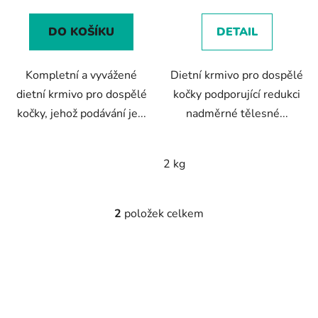
DO KOŠÍKU
DETAIL
Kompletní a vyvážené
Dietní krmivo pro dospělé
dietní krmivo pro dospělé
kočky podporující redukci
kočky, jehož podávání je...
nadměrné tělesné...
2 kg
2
položek celkem
O
v
l
á
d
a
c