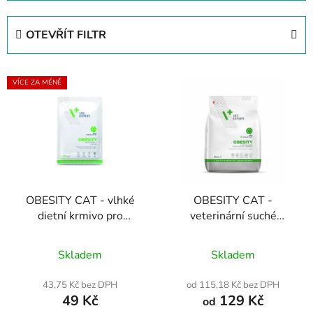
z
e
OTEVŘÍT FILTR
n
í
V
p
VÍCE ZA MÉNĚ
ý
r
p
o
i
d
s
u
p
k
r
t
OBESITY CAT - vlhké
OBESITY CAT -
o
ů
dietní krmivo pro
veterinární suché
d
dospělé kočky 100 g
granule pro kočky
u
Skladem
Skladem
k
t
43,75 Kč bez DPH
od 115,18 Kč bez DPH
ů
49 Kč
129 Kč
od