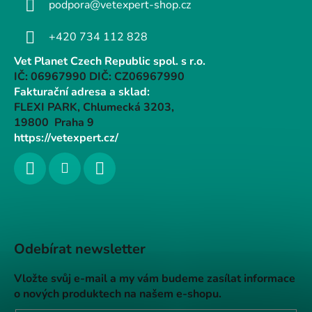
podpora@vetexpert-shop.cz
+420 734 112 828
Vet Planet Czech Republic spol. s r.o.
IČ: 06967990 DIČ: CZ06967990
Fakturační adresa a sklad:
FLEXI PARK, Chlumecká 3203,
19800 Praha 9
https://vetexpert.cz/
Odebírat newsletter
Vložte svůj e-mail a my vám budeme zasílat informace
o nových produktech na našem e-shopu.