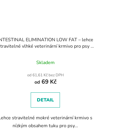
INTESTINAL ELIMINATION LOW FAT – lehce
travitelné vlhké veterinární krmivo pro psy s
gastrointestinální poruchou
Průměrné
Skladem
hodnocení
produktu
od 61,61 Kč bez DPH
69 Kč
je
od
4,8
z
DETAIL
5
hvězdiček.
Lehce stravitelné mokré veterinární krmivo s
nízkým obsahem tuku pro psy...