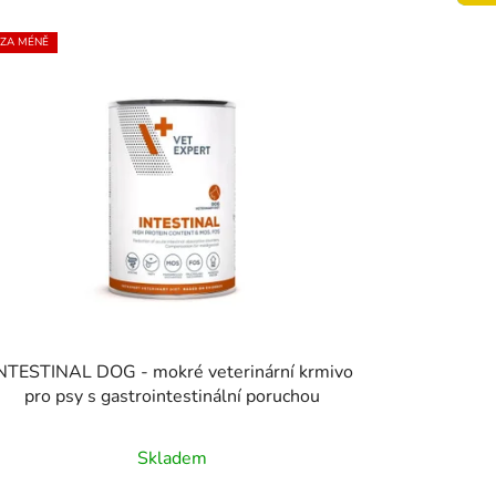
z
e
 ZA MÉNĚ
n
í
p
r
o
d
u
k
t
ů
NTESTINAL DOG - mokré veterinární krmivo
pro psy s gastrointestinální poruchou
Průměrné
Skladem
hodnocení