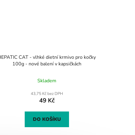
PATIC CAT - vlhké dietní krmivo pro kočky
100g - nové balení v kapsičkách
Průměrné
Skladem
hodnocení
produktu
43,75 Kč bez DPH
49 Kč
je
3,6
z
DO KOŠÍKU
5
hvězdiček.