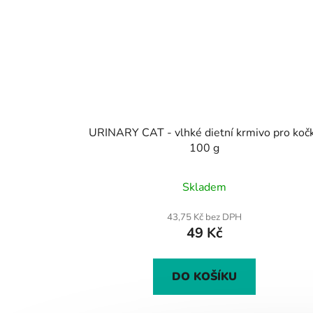
URINARY CAT - vlhké dietní krmivo pro koč
100 g
Průměrné
Skladem
hodnocení
produktu
43,75 Kč bez DPH
49 Kč
je
5,0
z
DO KOŠÍKU
5
hvězdiček.