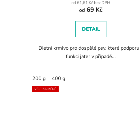
produktu
od 61,61 Kč bez DPH
69 Kč
je
od
4,6
z
DETAIL
5
hvězdiček.
Dietní krmivo pro dospělé psy, které podporu
funkci jater v případě...
200 g
400 g
VÍCE ZA MÉNĚ