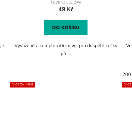
produktu
43,75 Kč bez DPH
49 Kč
je
3,7
z
DO KOŠÍKU
5
hvězdiček.
je
Vyvážené a kompletní krmivo pro dospělé kočky
Ve
při ...
200
VÍCE ZA MÉNĚ
VÍCE