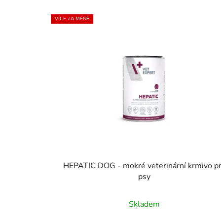
V
VÍCE ZA MÉNĚ
ý
p
i
s
p
r
o
d
u
k
t
HEPATIC DOG - mokré veterinární krmivo p
ů
psy
Průměrné
Skladem
hodnocení