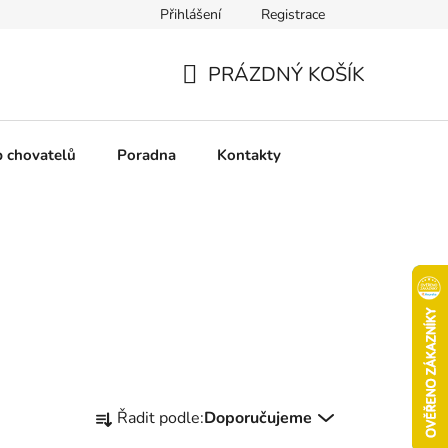
Přihlášení
Registrace
chrany osobních údajů
Pravidla soutěží
Slovník pojmů
PRÁZDNÝ KOŠÍK
NÁKUPNÍ
KOŠÍK
b chovatelů
Poradna
Kontakty
Ř
Řadit podle:
Doporučujeme
a