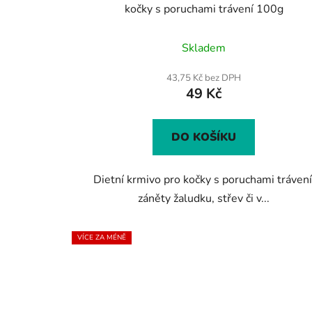
kočky s poruchami trávení 100g
Průměrné
Skladem
hodnocení
produktu
43,75 Kč bez DPH
49 Kč
je
3,9
z
DO KOŠÍKU
5
hvězdiček.
Dietní krmivo pro kočky s poruchami trávení
záněty žaludku, střev či v...
VÍCE ZA MÉNĚ