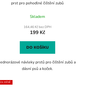
prst pro pohodlné čištění zubů
Průměrné
Skladem
hodnocení
produktu
164,46 Kč bez DPH
199 Kč
je
5,0
z
DO KOŠÍKU
5
hvězdiček.
Jednorázové návleky prstů pro čištění zubů a
dásní psů a koček.
 ZA MÉNĚ