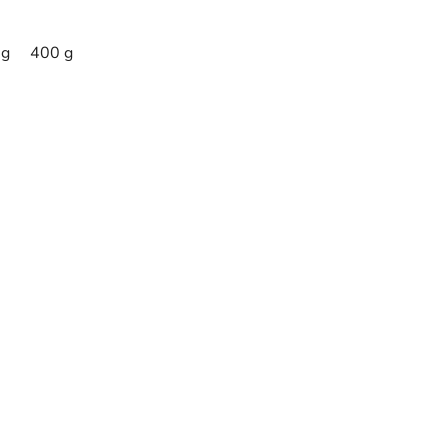
 g
400 g