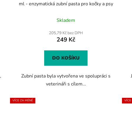
ml - enzymatická zubní pasta pro kočky a psy
Průměrné
Skladem
hodnocení
produktu
205,79 Kč bez DPH
249 Kč
je
4,4
z
DO KOŠÍKU
5
hvězdiček.
,
Zubní pasta byla vytvořena ve spolupráci s
veterináři s cílem...
VÍCE ZA MÉNĚ
VÍCE