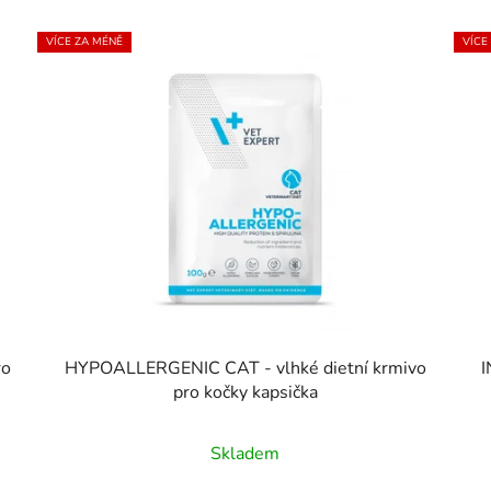
VÍCE ZA MÉNĚ
VÍCE
ro
HYPOALLERGENIC CAT - vlhké dietní krmivo
I
pro kočky kapsička
Průměrné
Skladem
hodnocení