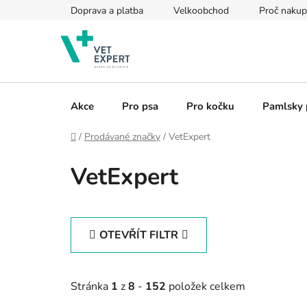
Přejít
Doprava a platba
Velkoobchod
Proč nakup
na
obsah
Akce
Pro psa
Pro kočku
Pamlsky 
Domů
/
Prodávané značky
/
VetExpert
VetExpert
OTEVŘÍT FILTR
Stránka
1
z
8
-
152
položek celkem