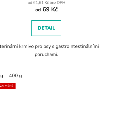
produktu
od 61,61 Kč bez DPH
69 Kč
je
od
4,7
z
DETAIL
5
hvězdiček.
terinární krmivo pro psy s gastrointestinálními
poruchami.
 g
400 g
 ZA MÉNĚ