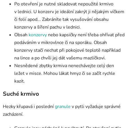
Po otevření je nutné skladovat nepoužité krmivo
v lednici. U konzerv je ideální zakrýt ji nějakým víčkem
či folií apod... Zabráníte tak vysušování obsahu
konzervy a šíření pachu v lednici.
Obsah
konzervy
nebo kapsičky není třeba ohřívat před
podáváním v mikrovlnce či na sporáku. Obsah
konzervy stačí nechat při pokojové teplotě například
na lince a po chvíli jej dát vašemu mazlíčkovi.
Nesnědené zbytky krmiva nenechávejte celý den
ležet v misce. Mohou lákat hmyz či se začít rychle
kazit.
Suché krmivo
Hezky křupavá i poslední
granule
v pytli vyžaduje správné
zacházení.