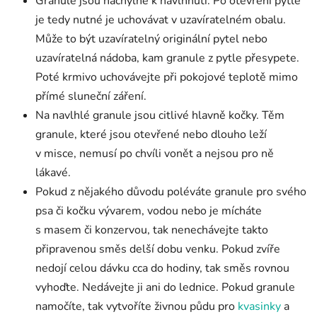
Granule jsou náchylné k navlhnutí. Po otevření pytle
je tedy nutné je uchovávat v uzavíratelném obalu.
Může to být uzavíratelný originální pytel nebo
uzavíratelná nádoba, kam granule z pytle přesypete.
Poté krmivo uchovávejte při pokojové teplotě mimo
přímé sluneční záření.
Na navlhlé granule jsou citlivé hlavně kočky. Těm
granule, které jsou otevřené nebo dlouho leží
v misce, nemusí po chvíli vonět a nejsou pro ně
lákavé.
Pokud z nějakého důvodu poléváte granule pro svého
psa či kočku vývarem, vodou nebo je mícháte
s masem či konzervou, tak nenechávejte takto
připravenou směs delší dobu venku. Pokud zvíře
nedojí celou dávku cca do hodiny, tak směs rovnou
vyhoďte. Nedávejte ji ani do lednice. Pokud granule
namočíte, tak vytvoříte živnou půdu pro
kvasinky
a