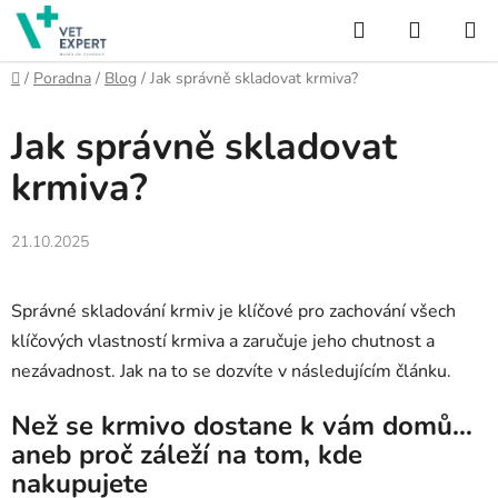
Přejít
Hledat
NÁKUP
na
obsah
KOŠÍK
Domů
/
Poradna
/
Blog
/
Jak správně skladovat krmiva?
Jak správně skladovat
krmiva?
21.10.2025
Správné skladování krmiv je klíčové pro zachování všech
klíčových vlastností krmiva a zaručuje jeho chutnost a
nezávadnost. Jak na to se dozvíte v následujícím článku.
Než se krmivo dostane k vám domů…
aneb proč záleží na tom, kde
nakupujete