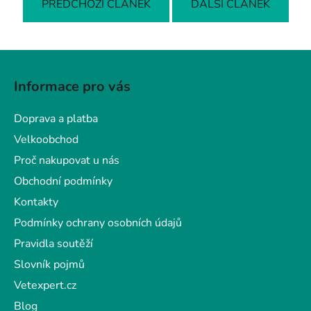
PŘEDCHOZÍ ČLÁNEK
DALŠÍ ČLÁNEK
Z
á
Informace pro vás
p
a
Doprava a platba
t
Velkoobchod
í
Proč nakupovat u nás
Obchodní podmínky
Kontakty
Podmínky ochrany osobních údajů
Pravidla soutěží
Slovník pojmů
Vetexpert.cz
Blog