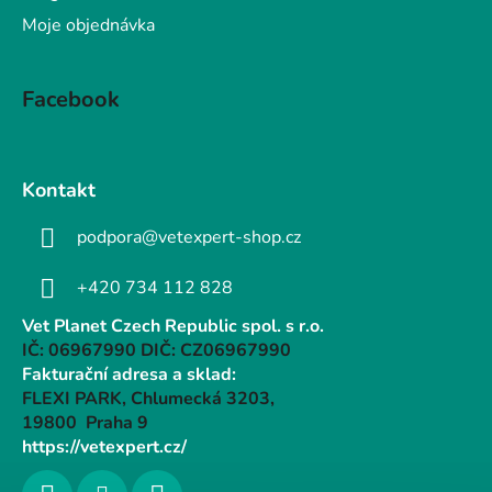
Moje objednávka
Facebook
Kontakt
podpora@vetexpert-shop.cz
+420 734 112 828
Vet Planet Czech Republic spol. s r.o.
IČ: 06967990 DIČ: CZ06967990
Fakturační adresa a sklad:
FLEXI PARK, Chlumecká 3203,
19800 Praha 9
https://vetexpert.cz/