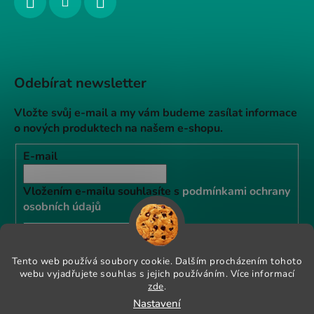
Odebírat newsletter
Vložte svůj e-mail a my vám budeme zasílat informace
o nových produktech na našem e-shopu.
E-mail
Vložením e-mailu souhlasíte s
podmínkami ochrany
osobních údajů
PŘIHLÁSIT SE
Tento web používá soubory cookie. Dalším procházením tohoto
webu vyjadřujete souhlas s jejich používáním. Více informací
Instagram
zde
.
Nastavení