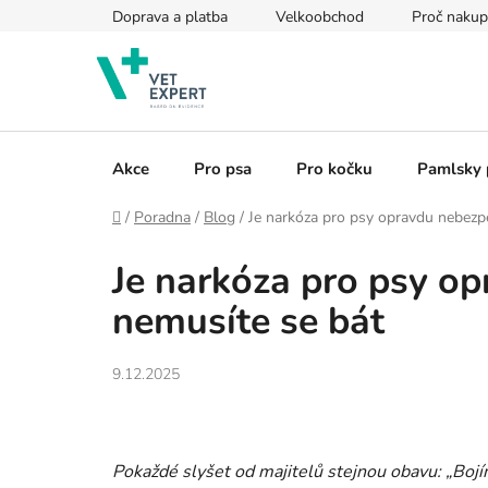
Přejít
Doprava a platba
Velkoobchod
Proč nakup
na
obsah
Akce
Pro psa
Pro kočku
Pamlsky 
Domů
/
Poradna
/
Blog
/
Je narkóza pro psy opravdu nebezpeč
Je narkóza pro psy op
nemusíte se bát
9.12.2025
Pokaždé slyšet od majitelů stejnou obavu: „Bojí