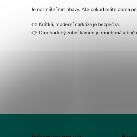
Je normální mít obavy. Ale pokud máte doma pejsk
👉 Krátká, moderní narkóza je bezpečná.
👉 Dlouhodobý zubní kámen je mnohonásobně n
Z
á
Informace pro vás
Face