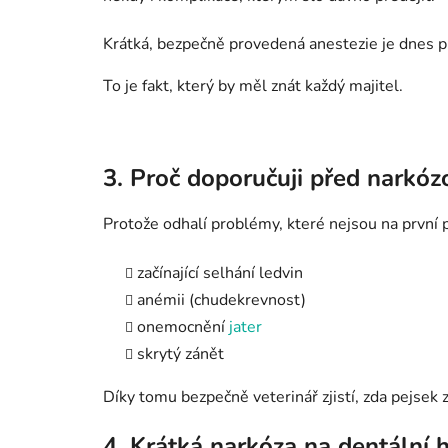
Krátká, bezpečně provedená anestezie je dnes p
To je fakt, který by měl znát každý majitel.
3. Proč doporučuji před narkóz
Protože odhalí problémy, které nejsou na první 
začínající selhání ledvin
anémii (chudekrevnost)
onemocnění
jater
skrytý zánět
Díky tomu bezpečně veterinář zjistí, zda pejsek 
4. Krátká narkóza na dentální 