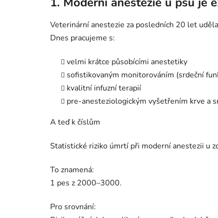
1. Moderní anestezie u psů je
Veterinární anestezie za posledních 20 let uděl
Dnes pracujeme s:
velmi krátce působícími anestetiky
sofistikovaným monitorováním (srdeční funkc
kvalitní infuzní terapií
pre-anesteziologickým vyšetřením krve a sr
A teď k číslům
Statistické riziko úmrtí při moderní anestezii 
To znamená:
1 pes z 2000–3000.
Pro srovnání: