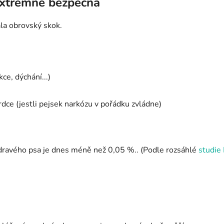
 extrémně bezpečná
ala obrovský skok.
e, dýchání...)
dce (jestli pejsek narkózu v pořádku zvládne)
u zdravého psa je dnes méně než 0,05 %.. (Podle rozsáhlé
studie