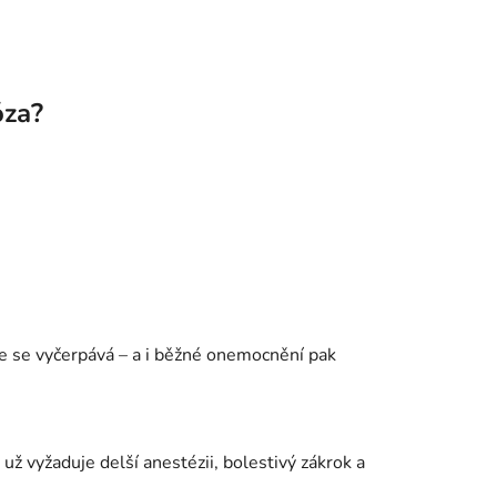
óza?
kže se vyčerpává – a i běžné onemocnění pak
 už vyžaduje delší anestézii, bolestivý zákrok a