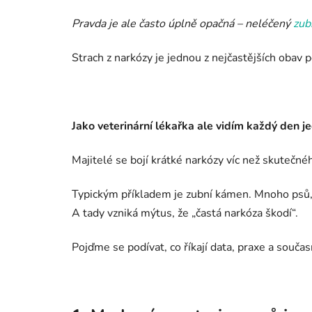
Pravda je ale často úplně opačná – neléčený
zub
Strach z narkózy je jednou z nejčastějších obav p
Jako veterinární lékařka ale vidím každý den j
Majitelé se bojí krátké narkózy víc než skutečné
Typickým příkladem je zubní kámen. Mnoho psů, h
A tady vzniká mýtus, že „častá narkóza škodí“.
Pojďme se podívat, co říkají data, praxe a souča