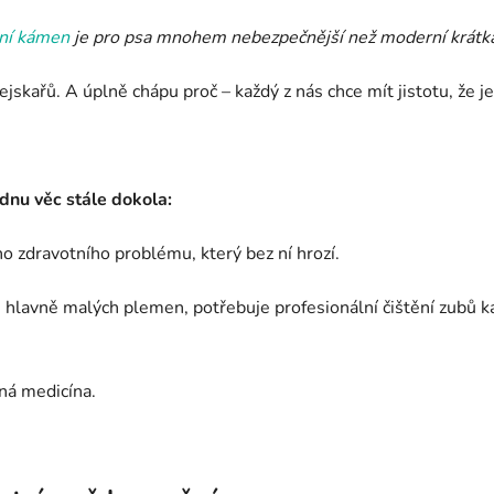
ní kámen
je pro psa mnohem nebezpečnější než moderní krátká
ejskařů. A úplně chápu proč – každý z nás chce mít jistotu, že j
ednu věc stále dokola:
ho zdravotního problému, který bez ní hrozí.
lavně malých plemen, potřebuje profesionální čištění zubů každ
sná medicína.