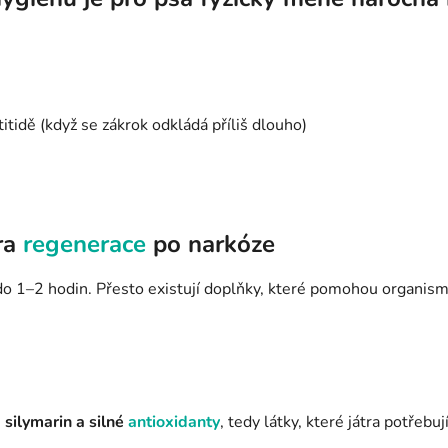
itidě (když se zákrok odkládá příliš dlouho)
ra
regenerace
po narkóze
o 1–2 hodin. Přesto existují doplňky, které pomohou organismu 
e
silymarin a silné
antioxidanty
, tedy látky, které játra potřebu