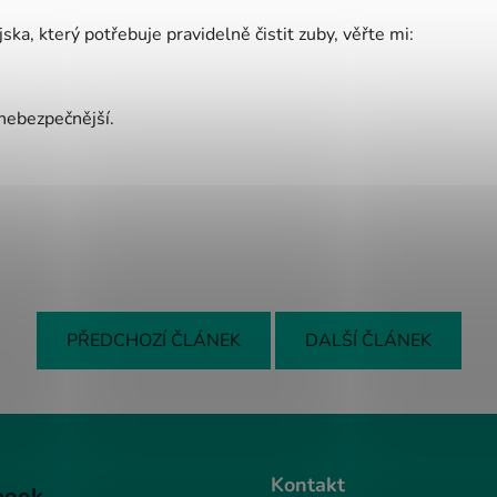
a, který potřebuje pravidelně čistit zuby, věřte mi:
ebezpečnější.
PŘEDCHOZÍ ČLÁNEK
DALŠÍ ČLÁNEK
Kontakt
book