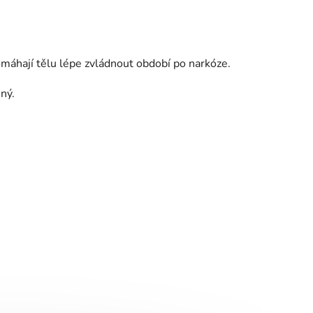
omáhají tělu lépe zvládnout období po narkóze.
ný.