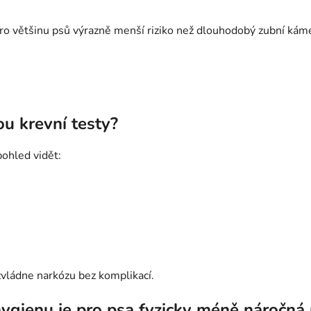
ro většinu psů výrazně menší riziko než dlouhodobý zubní kám
ou krevní testy?
pohled vidět:
zvládne narkózu bez komplikací.
hygienu je pro psa fyzicky méně náročná