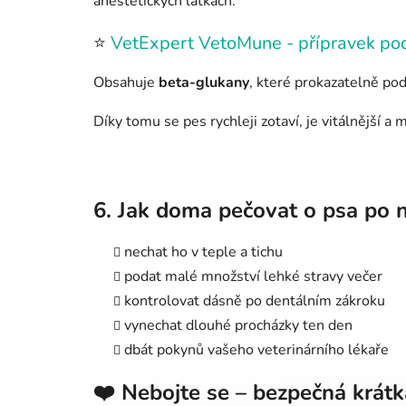
anestetických látkách.
⭐
VetExpert VetoMune - přípravek pod
Obsahuje
beta-glukany
, které prokazatelně pod
Díky tomu se pes rychleji zotaví, je vitálnější 
6. Jak doma pečovat o psa po 
nechat ho v teple a tichu
podat malé množství lehké stravy večer
kontrolovat dásně po dentálním zákroku
vynechat dlouhé procházky ten den
dbát pokynů vašeho veterinárního lékaře
❤️ Nebojte se – bezpečná krátk