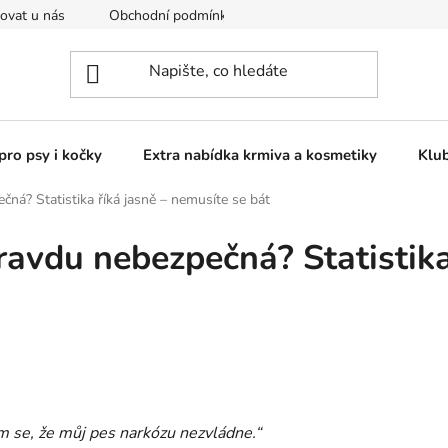
ovat u nás
Obchodní podmínky
Kontakty
Podmínky o
pro psy i kočky
Extra nabídka krmiva a kosmetiky
Klu
ná? Statistika říká jasně – nemusíte se bát
ravdu nebezpečná? Statistika
m se, že můj pes narkózu nezvládne.“