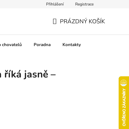
Přihlášení
Registrace
chrany osobních údajů
Pravidla soutěží
Slovník pojmů
PRÁZDNÝ KOŠÍK
NÁKUPNÍ
KOŠÍK
b chovatelů
Poradna
Kontakty
 říká jasně –