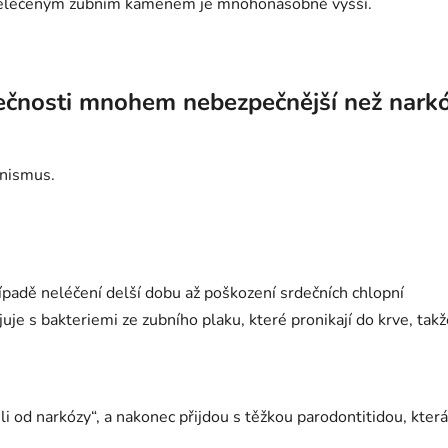
 neléčeným zubním kamenem je mnohonásobně vyšší.
tečnosti mnohem nebezpečnější než nark
anismus.
případě neléčení delší dobu až poškození srdečních chlopní
juje s bakteriemi ze zubního plaku, které pronikají do krve, ta
ili od narkózy“, a nakonec přijdou s těžkou parodontitidou, která