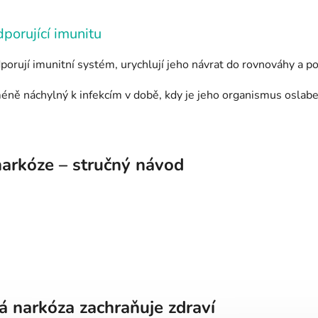
porující
imunitu
porují imunitní systém, urychlují jeho návrat do rovnováhy a p
a méně náchylný k infekcím v době, kdy je jeho organismus oslabe
narkóze – stručný návod
á narkóza zachraňuje zdraví