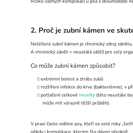
Riziko vážných komplikací u psa s dlouhodobě
2. Proč je zubní kámen ve sku
Neléčený zubní kámen je chronický zdroj zánětu.
A chronický zánět = neustálá zátěž pro celý org
Co může zubní kámen způsobit?
extrémní bolest a ztrátu zubů
rozšíření infekce do krve (bakteriémie), v 
potlačení celkové
imunity
(tělo neustále bo
může mít výrazně těžší průběh).
V praxi často vidíme psy, kteří se celé roky „šetř
někdy i komplikace, kterým šlo dávno předejít.