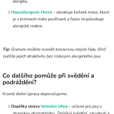
alergiky.
Hypoallergenic Horse
– obsahuje koňské maso, které
je v krmivech málo používané a často nezpůsobuje
alergické reakce.
Tip:
Granule můžete ovonět konzervou stejné řady, čímž
zvýšíte jejich atraktivitu bez rizika pro alergického psa.
Co dalšího pomůže při svědění a
podráždění?
Kromě dietní úpravy doporučujeme:
Doplňky stravy
Vetoskin Ultra
– určené pro psy s
atopickou dermatitidou. Zmírňují svědění, zarudnutí a