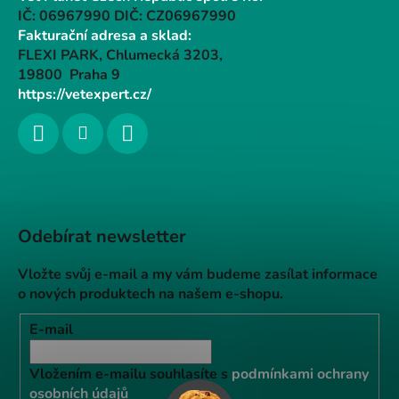
IČ: 06967990 DIČ: CZ06967990
Fakturační adresa a sklad:
FLEXI PARK, Chlumecká 3203,
19800 Praha 9
https://vetexpert.cz/
Odebírat newsletter
Vložte svůj e-mail a my vám budeme zasílat informace
o nových produktech na našem e-shopu.
E-mail
Vložením e-mailu souhlasíte s
podmínkami ochrany
osobních údajů