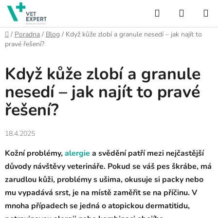
Přejít
Hledat
NÁKUP
na
obsah
KOŠÍK
Domů
/
Poradna
/
Blog
/
Když kůže zlobí a granule nesedí – jak najít to
pravé řešení?
Když kůže zlobí a granule
nesedí – jak najít to pravé
řešení?
18.4.2025
Kožní problémy,
alergie
a svědění patří mezi nejčastější
důvody návštěvy veterináře. Pokud se váš pes škrábe, má
zarudlou kůži, problémy s ušima, okusuje si packy nebo
mu vypadává srst, je na místě zaměřit se na příčinu. V
mnoha případech se jedná o atopickou dermatitidu,