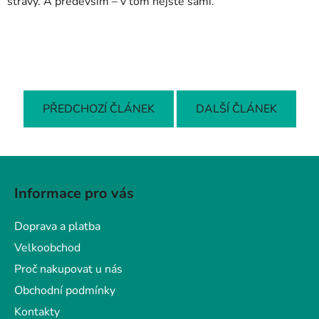
stravy. A především – v tom nejste sami.
PŘEDCHOZÍ ČLÁNEK
DALŠÍ ČLÁNEK
Z
á
Informace pro vás
p
a
Doprava a platba
t
Velkoobchod
í
Proč nakupovat u nás
Obchodní podmínky
Kontakty