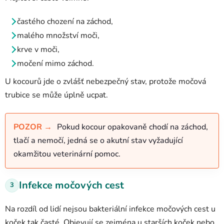
častého chození na záchod,
malého množství moči,
krve v moči,
močení mimo záchod.
U kocourů jde o zvlášť nebezpečný stav, protože močová
trubice se může úplně ucpat.
POZOR →
Pokud kocour opakovaně chodí na záchod,
tlačí a nemočí, jedná se o akutní stav vyžadující
okamžitou veterinární pomoc.
Infekce močových cest
3
Na rozdíl od lidí nejsou bakteriální infekce močových cest u
koček tak časté. Objevují se zejména u starších koček nebo