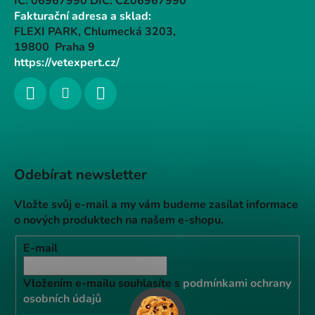
IČ: 06967990 DIČ: CZ06967990
Fakturační adresa a sklad:
FLEXI PARK, Chlumecká 3203,
19800 Praha 9
https://vetexpert.cz/
Odebírat newsletter
Vložte svůj e-mail a my vám budeme zasílat informace
o nových produktech na našem e-shopu.
E-mail
Vložením e-mailu souhlasíte s
podmínkami ochrany
osobních údajů