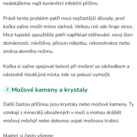
nedokážeme najít konkrétní infekční příčinu.
Právě tento problém patří mezi nejčastější důvody, proč
kočka začne močit mimo záchod. Velkou roli zde hraje stres.
Mezi typické spouštěče patří například stěhování, nový člen
domácnosti, návštěvy, přesun nábytku, rekonstrukce nebo
změna denního režimu.
Kočka si začne spojovat bolest při močení se záchodkem a
následně hledá jiná místa, kde se pokusí vymočit.
Močové kameny a krystaly
2
Další častou příčinou jsou krystaly nebo močové kameny. Ty
vznikají z minerálů obsažených v moči a mohou dráždit
močový měchýř nebo dokonce ucpat močovou trubici.
Majitel si často všimne: