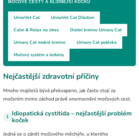
MOČOVÉ CESTY A KLIDNĚJŠÍ KOČKU
UrinoVet Cat
UrinoVet Cat Dilution
Calm & Relax na stres
Dietní krmivo Urinary Cat
Urinary Cat mokré krmivo
Urinary Cat polévka
Močový systém a ledviny
Nejčastější zdravotní příčiny
Mnoho majitelů bývá překvapeno, jak často stojí za
močením mimo záchod právě onemocnění močových cest.
Idiopatická cystitida – nejčastější problém
1
koček
Jedná se o zánět močového měchýře, u kterého