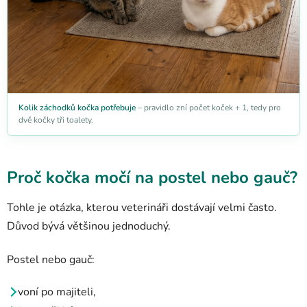
Kolik záchodků kočka potřebuje
– pravidlo zní počet koček + 1, tedy pro
dvě kočky tři toalety.
Proč kočka močí na postel nebo gauč?
Tohle je otázka, kterou veterináři dostávají velmi často.
Důvod bývá většinou jednoduchý.
Postel nebo gauč:
voní po majiteli,