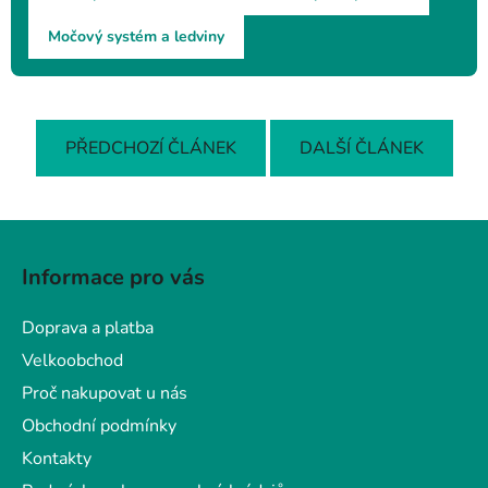
Močový systém a ledviny
PŘEDCHOZÍ ČLÁNEK
DALŠÍ ČLÁNEK
Z
á
Informace pro vás
p
a
Doprava a platba
t
Velkoobchod
í
Proč nakupovat u nás
Obchodní podmínky
Kontakty