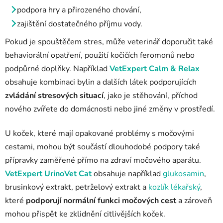
podpora hry a přirozeného chování,
zajištění dostatečného příjmu vody.
Pokud je spouštěčem stres, může veterinář doporučit také
behaviorální opatření, použití kočičích feromonů nebo
podpůrné doplňky. Například
VetExpert Calm & Relax
obsahuje kombinaci bylin a dalších látek podporujících
zvládání stresových situací
, jako je stěhování, příchod
nového zvířete do domácnosti nebo jiné změny v prostředí.
U koček, které mají opakované problémy s močovými
cestami, mohou být součástí dlouhodobé podpory také
přípravky zaměřené přímo na zdraví močového aparátu.
VetExpert UrinoVet Cat
obsahuje například
glukosamin
,
brusinkový extrakt, petrželový extrakt a
kozlík lékařský
,
které
podporují normální funkci močových cest
a zároveň
mohou přispět ke zklidnění citlivějších koček.