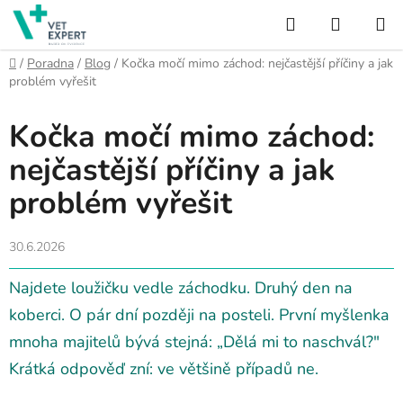
Přejít
Hledat
NÁKUP
na
obsah
KOŠÍK
Domů
/
Poradna
/
Blog
/
Kočka močí mimo záchod: nejčastější příčiny a jak
problém vyřešit
Kočka močí mimo záchod:
nejčastější příčiny a jak
problém vyřešit
30.6.2026
Najdete loužičku vedle záchodku. Druhý den na
koberci. O pár dní později na posteli. První myšlenka
mnoha majitelů bývá stejná: „Dělá mi to naschvál?"
Krátká odpověď zní: ve většině případů ne.