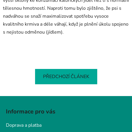
vyšší sklony ke konzumaci kalorických jídel než ti s normální
tělesnou hmotností. Naproti tomu bylo zjištěno, že psi s
nadváhou se snaží maximalizovat spotřebu vysoce
kvalitního krmiva a déle váhají, když je plnění úkolu spojeno
s nejistou odměnou (jídlem).
PŘEDCHOZÍ ČLÁNEK
Z
á
Informace pro vás
p
a
Doprava a platba
t