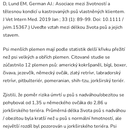
D, Lund EM, German AJ.: Asociace mezi životností a
tělesnou kondicí u kastrovaných psů vlastněných klientem.
J Vet Intern Med. 2019 Jan ; 33 (1): 89-99. Doi: 10.1111 /
jvim.15367.) Uveďte vztah mezi délkou života psů a jejich
stavem.
Psi menších plemen mají podle statistik delší křivku přežití
než psi velkých a obřích plemen. Citované studie se
zúčastnilo 12 plemen psů: americký kokršpaněl, bígl, boxer,
čivava, jezevčík, německý ovčák, zlatý retrívr, labradorský
retrívr, pitbulteriér, pomeranian, shih-tzu, jorkširský teriér.
Zjistili, že poměr rizika úmrtí u psů s nadváhou/obezitou se
pohyboval od 1,35 u německého ovčáka do 2,86 u
jorkširského teriéra. Průměrná délka života psů s nadváhou
/ obezitou byla kratší než u psů s normální hmotností, ale
největší rozdíl byl pozorován u jorkširského teriéra. Psi