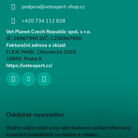
podpora@vetexpert-shop.cz
+420 734 112 828
Vet Planet Czech Republic spol. s r.o.
IČ: 06967990 DIČ: CZ06967990
Fakturační adresa a sklad:
FLEXI PARK, Chlumecká 3203,
19800 Praha 9
https://vetexpert.cz/
Odebírat newsletter
Vložte svůj e-mail a my vám budeme zasílat informace
o nových produktech na našem e-shopu.