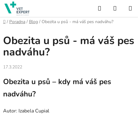
Přejít
Hledat
NÁKUP
na
obsah
KOŠÍK
Domů
/
Poradna
/
Blog
/
Obezita u psů - má váš pes nadváhu?
Obezita u psů - má váš pes
nadváhu?
17.3.2022
Obezita u psů – kdy má váš pes
nadváhu?
Autor: Izabela Cupial