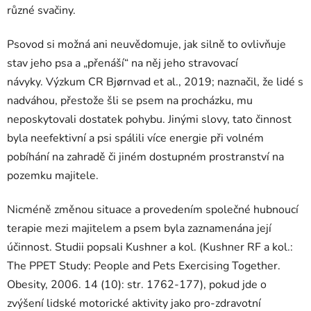
různé svačiny.
Psovod si možná ani neuvědomuje, jak silně to ovlivňuje
stav jeho psa a „přenáší“ na něj jeho stravovací
návyky. Výzkum CR Bjørnvad et al., 2019; naznačil, že lidé s
nadváhou, přestože šli se psem na procházku, mu
neposkytovali dostatek pohybu. Jinými slovy, tato činnost
byla neefektivní a psi spálili více energie při volném
pobíhání na zahradě či jiném dostupném prostranství na
pozemku majitele.
Nicméně změnou situace a provedením společné hubnoucí
terapie mezi majitelem a psem byla zaznamenána její
účinnost. Studii popsali Kushner a kol. (Kushner RF a kol.:
The PPET Study: People and Pets Exercising Together.
Obesity, 2006. 14 (10): str. 1762-177), pokud jde o
zvýšení lidské motorické aktivity jako pro-zdravotní