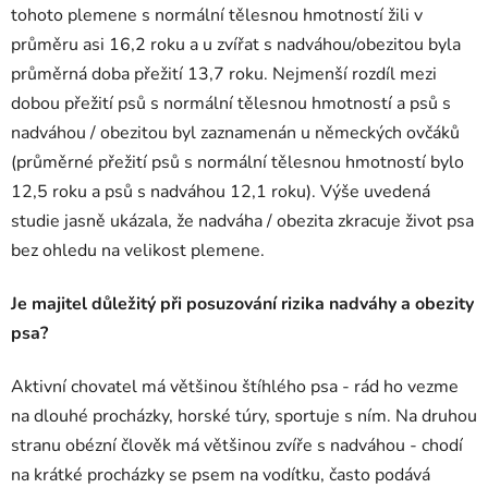
tohoto plemene s normální tělesnou hmotností žili v
průměru asi 16,2 roku a u zvířat s nadváhou/obezitou byla
průměrná doba přežití 13,7 roku. Nejmenší rozdíl mezi
dobou přežití psů s normální tělesnou hmotností a psů s
nadváhou / obezitou byl zaznamenán u německých ovčáků
(průměrné přežití psů s normální tělesnou hmotností bylo
12,5 roku a psů s nadváhou 12,1 roku). Výše uvedená
studie jasně ukázala, že nadváha / obezita zkracuje život psa
bez ohledu na velikost plemene.
Je majitel důležitý při posuzování rizika nadváhy a obezity
psa?
Aktivní chovatel má většinou štíhlého psa - rád ho vezme
na dlouhé procházky, horské túry, sportuje s ním. Na druhou
stranu obézní člověk má většinou zvíře s nadváhou - chodí
na krátké procházky se psem na vodítku, často podává