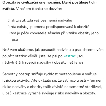
Obezita je civilizační onemocnění, které postihuje lidi i
zvířata.
V našem článku se dozvíte:
jak zjistit, zda váš pes nemá nadváhu
zda existují plemena predisponovaná k obezitě
zda je péče chovatele zásadní při vzniku obezity jeho
psa
Než vám ukážeme, jak posoudit nadváhu u psa, chceme vám
položit otázku: věděli jste, že psi po
kastraci
jsou
náchylnější k rozvoji nadváhy / obezity než feny?
Samotný postup snižuje rychlost metabolismu a snižuje
fyzickou aktivitu. Ale ukázalo se, že zatímco u psů – fen není
riziko nadváhy a obezity tolik závislé na samotné sterilizaci,
u psů kastrace výrazně zvyšuje riziko nadváhy a obezity.