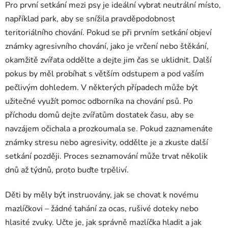
Pro první setkání mezi psy je ideální vybrat neutrální místo,
například park, aby se snížila pravděpodobnost
teritoriálního chování. Pokud se při prvním setkání objeví
známky agresivního chování, jako je vrčení nebo štěkání,
okamžitě zvířata oddělte a dejte jim čas se uklidnit. Další
pokus by měl probíhat s větším odstupem a pod vaším
pečlivým dohledem. V některých případech může být
užitečné využít pomoc odborníka na chování psů. Po
příchodu domů dejte zvířatům dostatek času, aby se
navzájem očichala a prozkoumala se. Pokud zaznamenáte
známky stresu nebo agresivity, oddělte je a zkuste další
setkání později. Proces seznamování může trvat několik
dnů až týdnů, proto buďte trpěliví.
Děti by měly být instruovány, jak se chovat k novému
mazlíčkovi – žádné tahání za ocas, rušivé doteky nebo
hlasité zvuky. Učte je, jak správně mazlíčka hladit a jak