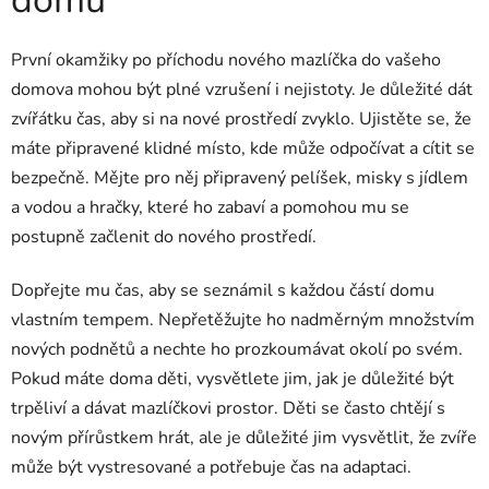
domů
První okamžiky po příchodu nového mazlíčka do vašeho
domova mohou být plné vzrušení i nejistoty. Je důležité dát
zvířátku čas, aby si na nové prostředí zvyklo. Ujistěte se, že
máte připravené klidné místo, kde může odpočívat a cítit se
bezpečně. Mějte pro něj připravený pelíšek, misky s jídlem
a vodou a hračky, které ho zabaví a pomohou mu se
postupně začlenit do nového prostředí.
Dopřejte mu čas, aby se seznámil s každou částí domu
vlastním tempem. Nepřetěžujte ho nadměrným množstvím
nových podnětů a nechte ho prozkoumávat okolí po svém.
Pokud máte doma děti, vysvětlete jim, jak je důležité být
trpěliví a dávat mazlíčkovi prostor. Děti se často chtějí s
novým přírůstkem hrát, ale je důležité jim vysvětlit, že zvíře
může být vystresované a potřebuje čas na adaptaci.