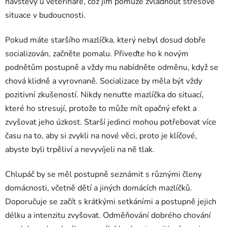
návštěvy u veterináře, což jim pomůže zvládnout stresové
situace v budoucnosti.
Pokud máte staršího mazlíčka, který nebyl dosud dobře
socializován, začněte pomalu. Přiveďte ho k novým
podnětům postupně a vždy mu nabídněte odměnu, když se
chová klidně a vyrovnaně. Socializace by měla být vždy
pozitivní zkušeností. Nikdy nenuťte mazlíčka do situací,
které ho stresují, protože to může mít opačný efekt a
zvyšovat jeho úzkost. Starší jedinci mohou potřebovat více
času na to, aby si zvykli na nové věci, proto je klíčové,
abyste byli trpěliví a nevyvíjeli na ně tlak.
Chlupáč by se měl postupně seznámit s různými členy
domácnosti, včetně dětí a jiných domácích mazlíčků.
Doporučuje se začít s krátkými setkáními a postupně jejich
délku a intenzitu zvyšovat. Odměňování dobrého chování