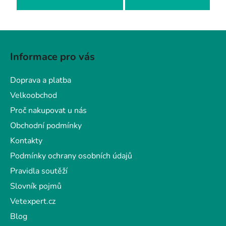
Z
á
Informace pro vás
p
a
Doprava a platba
t
Velkoobchod
í
Proč nakupovat u nás
Obchodní podmínky
Kontakty
Podmínky ochrany osobních údajů
Pravidla soutěží
Slovník pojmů
Vetexpert.cz
Blog