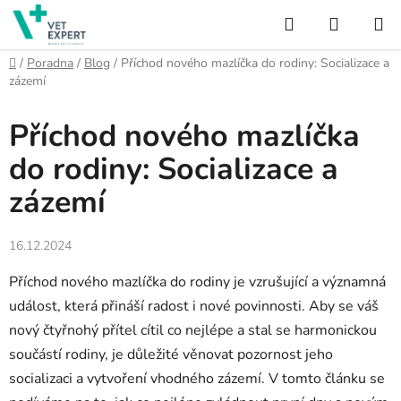
Přejít
Hledat
NÁKUP
na
obsah
KOŠÍK
Domů
/
Poradna
/
Blog
/
Příchod nového mazlíčka do rodiny: Socializace a
zázemí
Příchod nového mazlíčka
do rodiny: Socializace a
zázemí
16.12.2024
Příchod nového mazlíčka do rodiny je vzrušující a významná
událost, která přináší radost i nové povinnosti. Aby se váš
nový čtyřnohý přítel cítil co nejlépe a stal se harmonickou
součástí rodiny, je důležité věnovat pozornost jeho
socializaci a vytvoření vhodného zázemí. V tomto článku se