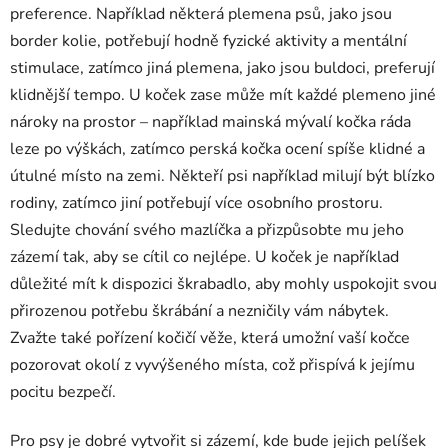
preference. Například některá plemena psů, jako jsou
border kolie, potřebují hodně fyzické aktivity a mentální
stimulace, zatímco jiná plemena, jako jsou buldoci, preferují
klidnější tempo. U koček zase může mít každé plemeno jiné
nároky na prostor – například mainská mývalí kočka ráda
leze po výškách, zatímco perská kočka ocení spíše klidné a
útulné místo na zemi. Někteří psi například milují být blízko
rodiny, zatímco jiní potřebují více osobního prostoru.
Sledujte chování svého mazlíčka a přizpůsobte mu jeho
zázemí tak, aby se cítil co nejlépe. U koček je například
důležité mít k dispozici škrabadlo, aby mohly uspokojit svou
přirozenou potřebu škrábání a nezničily vám nábytek.
Zvažte také pořízení kočičí věže, která umožní vaší kočce
pozorovat okolí z vyvýšeného místa, což přispívá k jejímu
pocitu bezpečí.
Pro psy je dobré vytvořit si zázemí, kde bude jejich pelíšek