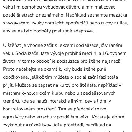
věku jim pomohou vybudovat důvěru a minimalizovat
pozdější strach z neznámého. Například seznamte mazlíčka
s vysavačem, zvuky domácích spotřebičů nebo ruchy z ulice,
aby se na tyto podněty postupně adaptoval.
U štěňat je vhodné začít s lekcemi socializace již v raném
věku. Socializační fáze vývoje probíhá mezi 4. a 16. týdnem
života. V tomto období je socializace pro štěně nejsnazší.
Proto nečekejte na okamžik, kdy bude štěně plně
doočkované, jelikož tím můžete o socializační fázi zcela
přijít. Můžete se zapsat na kurzy pro štěňata, například v
místním kynologickém klubu nebo u specializovaných
trenérů, kde se naučí interakci s jinými psy a lidmi v
kontrolovaném prostředí. Tím se předchází rozvoji
agresivity nebo strachu v pozdějším věku. Koťata je dobré
zvyknout na různé typy lidí a prostředí, například na