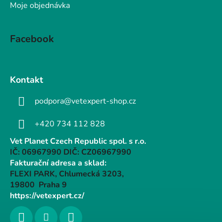
Moje objednávka
Facebook
Kontakt
podpora@vetexpert-shop.cz
+420 734 112 828
Vet Planet Czech Republic spol. s r.o.
IČ: 06967990 DIČ: CZ06967990
Fakturační adresa a sklad:
FLEXI PARK, Chlumecká 3203,
19800 Praha 9
https://vetexpert.cz/