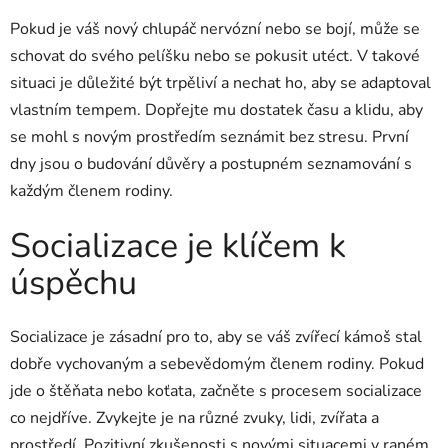
Pokud je váš nový chlupáč nervózní nebo se bojí, může se
schovat do svého pelíšku nebo se pokusit utéct. V takové
situaci je důležité být trpěliví a nechat ho, aby se adaptoval
vlastním tempem. Dopřejte mu dostatek času a klidu, aby
se mohl s novým prostředím seznámit bez stresu. První
dny jsou o budování důvěry a postupném seznamování s
každým členem rodiny.
Socializace je klíčem k
úspěchu
Socializace je zásadní pro to, aby se váš zvířecí kámoš stal
dobře vychovaným a sebevědomým členem rodiny. Pokud
jde o štěňata nebo koťata, začněte s procesem socializace
co nejdříve. Zvykejte je na různé zvuky, lidi, zvířata a
prostředí. Pozitivní zkušenosti s novými situacemi v raném