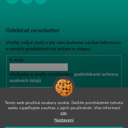
Odebírat newsletter
Vložte svůj e-mail a my vám budeme zasílat informace
o nových produktech na našem e-shopu.
E-mail
Vložením e-mailu souhlasíte s
podmínkami ochrany
osobních údajů
PŘIHLÁSIT SE
Tento web používá soubory cookie. Dalším procházením tohoto
webu vyjadřujete souhlas s jejich používáním. Více informací
zde
.
Instagram
Nastavení