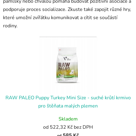
pamlsky nebo chválou pomáhá budovat pozitivní asociace a
podporuje proces socializace. Zkuste také zapojit různé hry,
které umožní zvířátku komunikovat a cítit se součástí
rodiny.
RAW PALEO Puppy Turkey Mini Size - suché krůtí krmivo
pro štěňata malých plemen
Skladem
od 522,32 Kč bez DPH
585 Kč
od