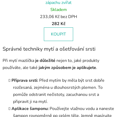
zápachu zvířat
Skladem
233,06 Kč bez DPH
282 Kč
KOUPIT
Správné techniky mytí a ošetřování srsti
Při mytí mazlíčka
je důležité
nejen to, jaké produkty
používáte, ale také
jakým způsobem je aplikujete
.
Příprava srsti:
Před mytím by měla být srst dobře
rozčesaná, zejména u dlouhosrstých plemen. To
pomůže odstranit nečistoty, zacuchanou srst a
připravit ji na mytí.
Aplikace šamponu:
Používejte vlažnou vodu a naneste
šampon rovnoměrně po celém těle. Jemně masírujte