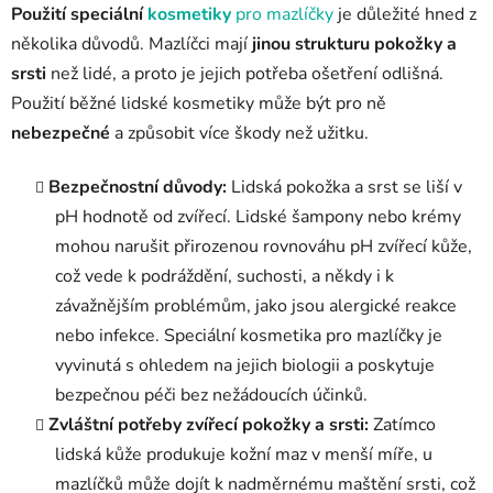
Použití speciální
kosmetiky
pro mazlíčky
je důležité hned z
několika důvodů. Mazlíčci mají
jinou strukturu pokožky a
srsti
než lidé, a proto je jejich potřeba ošetření odlišná.
Použití běžné lidské kosmetiky může být pro ně
nebezpečné
a způsobit více škody než užitku.
Bezpečnostní důvody:
Lidská pokožka a srst se liší v
pH hodnotě od zvířecí. Lidské šampony nebo krémy
mohou narušit přirozenou rovnováhu pH zvířecí kůže,
což vede k podráždění, suchosti, a někdy i k
závažnějším problémům, jako jsou alergické reakce
nebo infekce. Speciální kosmetika pro mazlíčky je
vyvinutá s ohledem na jejich biologii a poskytuje
bezpečnou péči bez nežádoucích účinků.
Zvláštní potřeby zvířecí pokožky a srsti:
Zatímco
lidská kůže produkuje kožní maz v menší míře, u
mazlíčků může dojít k nadměrnému maštění srsti, což