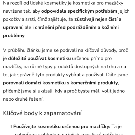
Na rozdíl od lidské kosmetiky je kosmetika pro mazlíčky
navržena tak, aby
odpovídala specifickým potřebám
jejich
pokožky a srsti, čímž zajišťuje, že
zůstávají nejen čistí a
upravení
, ale i
chránění před podrážděním a kožními
problémy
.
V průběhu článku jsme se podívali na klíčové důvody, proč
je
důležité používat kosmetiku
určenou přímo pro
mazlíčky, na různé typy produktů dostupných na trhu a na
to, jak správně tyto produkty vybírat a používat. Dále jsme
porovnali domácí kosmetiku s komerčními produkty
,
přičemž jsme si ukázali, kdy a proč byste měli volit jedno
nebo druhé řešení.
Klíčové body k zapamatování
Používejte kosmetiku určenou pro mazlíčky:
Ta je
vytvořena s ohledem na jejich specifické potřeby a