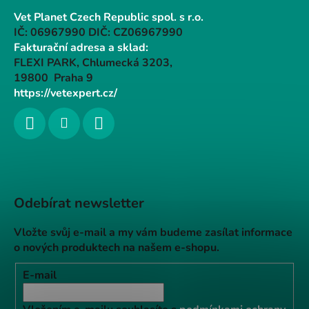
Vet Planet Czech Republic spol. s r.o.
IČ: 06967990 DIČ: CZ06967990
Fakturační adresa a sklad:
FLEXI PARK, Chlumecká 3203,
19800 Praha 9
https://vetexpert.cz/
Odebírat newsletter
Vložte svůj e-mail a my vám budeme zasílat informace
o nových produktech na našem e-shopu.
E-mail