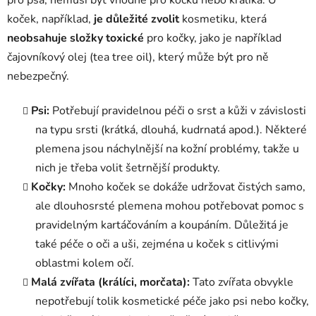
pro psa, nemusí být vhodné pro kočku nebo králíka. U
koček, například,
je důležité zvolit
kosmetiku, která
neobsahuje složky toxické
pro kočky, jako je například
čajovníkový olej (tea tree oil), který může být pro ně
nebezpečný.
Psi:
Potřebují pravidelnou péči o srst a kůži v závislosti
na typu srsti (krátká, dlouhá, kudrnatá apod.). Některé
plemena jsou náchylnější na kožní problémy, takže u
nich je třeba volit šetrnější produkty.
Kočky:
Mnoho koček se dokáže udržovat čistých samo,
ale dlouhosrsté plemena mohou potřebovat pomoc s
pravidelným kartáčováním a koupáním. Důležitá je
také péče o oči a uši, zejména u koček s citlivými
oblastmi kolem očí.
Malá zvířata (králíci, morčata):
Tato zvířata obvykle
nepotřebují tolik kosmetické péče jako psi nebo kočky,