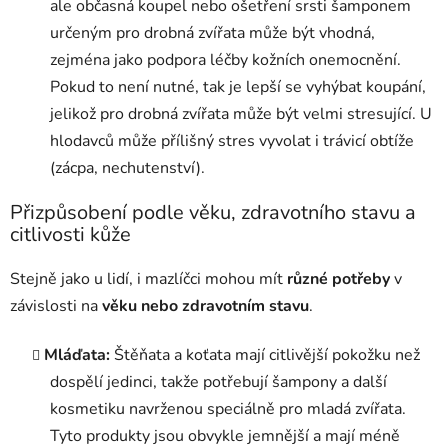
ale občasná koupel nebo ošetření srsti šamponem
určeným pro drobná zvířata může být vhodná,
zejména jako podpora léčby kožních onemocnění.
Pokud to není nutné, tak je lepší se vyhýbat koupání,
jelikož pro drobná zvířata může být velmi stresující. U
hlodavců může přílišný stres vyvolat i trávicí obtíže
(zácpa, nechutenství).
Přizpůsobení podle věku, zdravotního stavu a
citlivosti kůže
Stejně jako u lidí, i mazlíčci mohou mít
různé potřeby
v
závislosti na
věku nebo zdravotním stavu
.
Mláďata:
Štěňata a koťata mají citlivější pokožku než
dospělí jedinci, takže potřebují šampony a další
kosmetiku navrženou speciálně pro mladá zvířata.
Tyto produkty jsou obvykle jemnější a mají méně