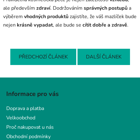
ale především
zdraví
. Dodržováním
správných postupů
a
výběrem
vhodných produktů
zajistíte, že váš mazlíček bude
nejen
krásně vypadat
, ale bude se
cítit dobře a zdravě
.
PŘEDCHOZÍ ČLÁNEK
DALŠÍ ČLÁNEK
Z
á
Informace pro vás
p
a
Doprava a platba
t
Velkoobchod
í
Proč nakupovat u nás
Obchodní podmínky