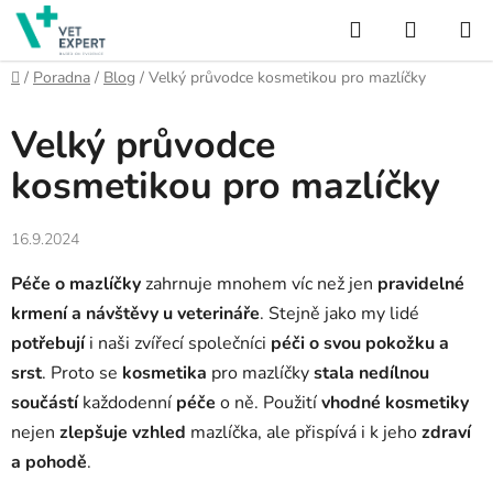
Přejít
Hledat
NÁKUP
na
obsah
KOŠÍK
Domů
/
Poradna
/
Blog
/
Velký průvodce kosmetikou pro mazlíčky
Velký průvodce
kosmetikou pro mazlíčky
16.9.2024
Péče o mazlíčky
zahrnuje mnohem víc než jen
pravidelné
krmení a návštěvy u veterináře
. Stejně jako my lidé
potřebují
i naši zvířecí společníci
péči o svou pokožku a
srst
. Proto se
kosmetika
pro mazlíčky
stala nedílnou
součástí
každodenní
péče
o ně. Použití
vhodné kosmetiky
nejen
zlepšuje vzhled
mazlíčka, ale přispívá i k jeho
zdraví
a pohodě
.