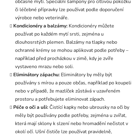
občasné mytí. Speciální šampony pro citlivou pokožku
či léčebné přípravky lze používat podle doporučení
výrobce nebo veterináře.
Kondicionéry a balzámy:
Kondicionéry můžete
používat po každém mytí srsti, zejména u
dlouhosrstých plemen. Balzámy na tlapky nebo
ochranné krémy se mohou aplikovat podle potřeby –
například před procházkou v zimě, kdy je zvíře
vystaveno mrazu nebo soli.
Eliminátory zápachu:
Eliminátory by měly být
používány s mírou a pouze občas, například po koupeli
nebo v případě, že mazlíček zůstává v uzavřeném
prostoru a potřebujete eliminovat zápach.
Péče o oči a uši:
Čistící kapky nebo ubrousky na oči by
měly být používány podle potřeby, zejména u zvířat,
která mají sklony k slzení nebo hromadění nečistot v
okolí očí. Ušní čističe lze používat pravidelně,