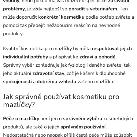
vhodný
, nebo pokud má váš mazlíček specifické
zdravotní
problémy
, je vždy nejlepší se
poradit s veterinářem
. Ten
může doporučit
konkrétní kosmetiku
podle potřeb zvířete a
pomoci tak předejít nežádoucím reakcím na nevhodné
produkty.
Kvalitní kosmetika pro mazlíčky by měla
respektovat jejich
individuální potřeby
a přispívat ke
zdraví a pohodě
.
Správný výběr zohledňuje jak fyziologii daného zvířete, tak
jeho aktuální
zdravotní stav
, což je klíčem k dlouhodobé
spokojenosti
a
dobrému vzhledu
vašeho mazlíčka.
Jak správně používat kosmetiku pro
mazlíčky?
Péče o mazlíčky
není jen o
správném výběru
kosmetických
produktů, ale také o jejich
správném používání.
Nedostatečná nebo naopak příliš častá péče může způsobit