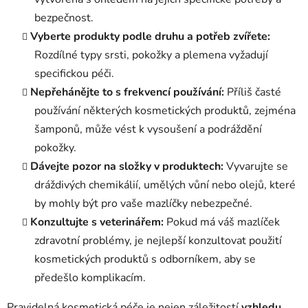
bezpečnost.
Vyberte produkty podle druhu a potřeb zvířete:
Rozdílné typy srsti, pokožky a plemena vyžadují
specifickou péči.
Nepřehánějte to s frekvencí používání:
Příliš časté
používání některých kosmetických produktů, zejména
šamponů, může vést k vysoušení a podráždění
pokožky.
Dávejte pozor na složky v produktech:
Vyvarujte se
dráždivých chemikálií, umělých vůní nebo olejů, které
by mohly být pro vaše mazlíčky nebezpečné.
Konzultujte s veterinářem:
Pokud má váš mazlíček
zdravotní problémy, je nejlepší konzultovat použití
kosmetických produktů s odborníkem, aby se
předešlo komplikacím.
Pravidelná kosmetická péče je nejen záležitostí
vzhledu
,