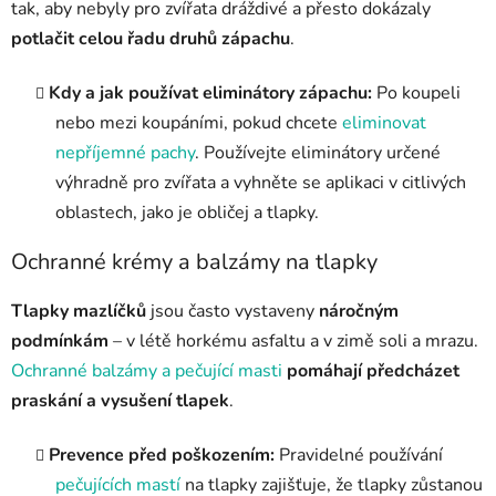
tak, aby nebyly pro zvířata dráždivé a přesto dokázaly
potlačit celou řadu druhů zápachu
.
Kdy a jak používat eliminátory zápachu:
Po koupeli
nebo mezi koupáními, pokud chcete
eliminovat
nepříjemné pachy
. Používejte eliminátory určené
výhradně pro zvířata a vyhněte se aplikaci v citlivých
oblastech, jako je obličej a tlapky.
Ochranné krémy a balzámy na tlapky
Tlapky mazlíčků
jsou často vystaveny
náročným
podmínkám
– v létě horkému asfaltu a v zimě soli a mrazu.
Ochranné balzámy a pečující masti
pomáhají předcházet
praskání a vysušení tlapek
.
Prevence před poškozením:
Pravidelné používání
pečujících mastí
na tlapky zajišťuje, že tlapky zůstanou