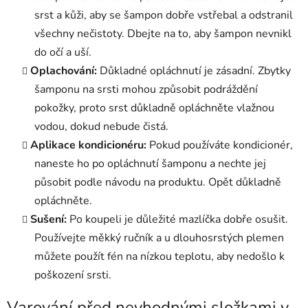
srst a kůži, aby se šampon dobře vstřebal a odstranil
všechny nečistoty. Dbejte na to, aby šampon nevnikl
do očí a uší.
Oplachování:
Důkladné opláchnutí je zásadní. Zbytky
šamponu na srsti mohou způsobit podráždění
pokožky, proto srst důkladně opláchněte vlažnou
vodou, dokud nebude čistá.
Aplikace kondicionéru:
Pokud používáte kondicionér,
naneste ho po opláchnutí šamponu a nechte jej
působit podle návodu na produktu. Opět důkladně
opláchněte.
Sušení:
Po koupeli je důležité mazlíčka dobře osušit.
Používejte měkký ručník a u dlouhosrstých plemen
můžete použít fén na nízkou teplotu, aby nedošlo k
poškození srsti.
Varování před nevhodnými složkami v