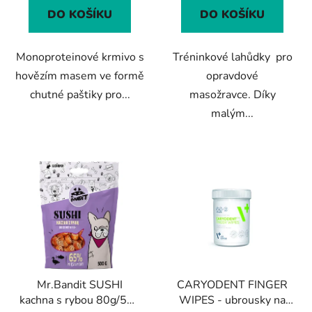
z
DO KOŠÍKU
DO KOŠÍKU
5
hvězdiček.
Monoproteinové krmivo s
Tréninkové lahůdky pro
hovězím masem ve formě
opravdové
chutné paštiky pro...
masožravce. Díky
malým...
Mr.Bandit SUSHI
CARYODENT FINGER
kachna s rybou 80g/500
WIPES - ubrousky na