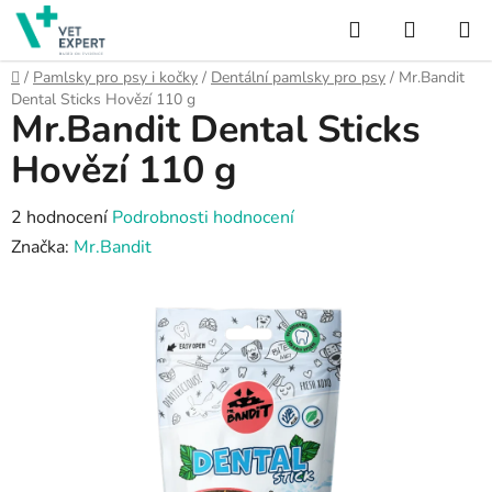
Přejít
Hledat
NÁKUP
na
obsah
KOŠÍK
Domů
/
Pamlsky pro psy i kočky
/
Dentální pamlsky pro psy
/
Mr.Bandit
Dental Sticks Hovězí 110 g
Mr.Bandit Dental Sticks
Hovězí 110 g
Průměrné
2 hodnocení
Podrobnosti hodnocení
hodnocení
Značka:
Mr.Bandit
produktu
je
5,0
z
5
hvězdiček.