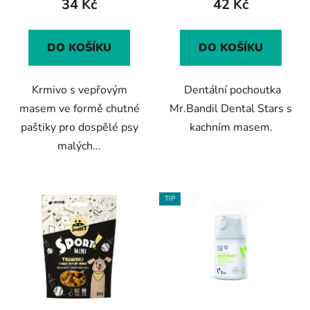
34 Kč
42 Kč
DO KOŠÍKU
DO KOŠÍKU
Krmivo s vepřovým
Dentální pochoutka
masem ve formě chutné
Mr.Bandil Dental Stars s
paštiky pro dospělé psy
kachním masem.
malých...
TIP