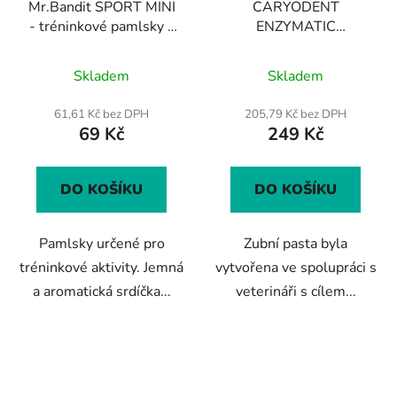
Mr.Bandit SPORT MINI
CARYODENT
- tréninkové pamlsky s
ENZYMATIC
příchutí zvěřiny a kuřete
TOOTHPASTE 50 ml -
Průměrné
150 g
enzymatická zubní pasta
Skladem
Skladem
pro kočky a psy
hodnocení
produktu
61,61 Kč bez DPH
205,79 Kč bez DPH
69 Kč
249 Kč
je
4,4
z
DO KOŠÍKU
DO KOŠÍKU
5
hvězdiček.
Pamlsky určené pro
Zubní pasta byla
tréninkové aktivity. Jemná
vytvořena ve spolupráci s
a aromatická srdíčka...
veterináři s cílem...