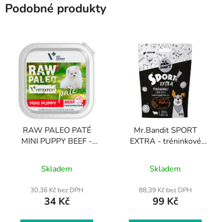
Podobné produkty
RAW PALEO PATÉ
Mr.Bandit SPORT
MINI PUPPY BEEF -
EXTRA - tréninkové
paštika z hovězího masa
pamlsky s příchutí
Průměrné
pro štěňata 150 g
jehněčího masa 150 g
Skladem
Skladem
hodnocení
produktu
30,36 Kč bez DPH
88,39 Kč bez DPH
34 Kč
99 Kč
je
5,0