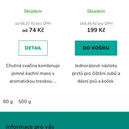
g
prst pro pohodlné
Průměrné
Průměrné
čištění zubů
Skladem
Skladem
hodnocení
hodnocení
produktu
produktu
od 66,07 Kč bez DPH
164,46 Kč bez DPH
74 Kč
199 Kč
je
je
od
5,0
5,0
z
z
DETAIL
DO KOŠÍKU
5
5
hvězdiček.
hvězdiček.
Chutná svačina kombinuje
Jednorázové návleky
jemné kachní maso s
prstů pro čištění zubů a
aromatickou treskou....
dásní psů a koček.
80 g
500 g
Z
á
Informace pro vás