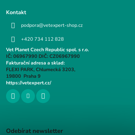
Kontakt
podpora@vetexpert-shop.cz
+420 734 112 828
Vet Planet Czech Republic spol. s r.o.
IČ: 06967990 DIČ: CZ06967990
Fakturační adresa a sklad:
FLEXI PARK, Chlumecká 3203,
19800 Praha 9
https://vetexpert.cz/
Odebírat newsletter