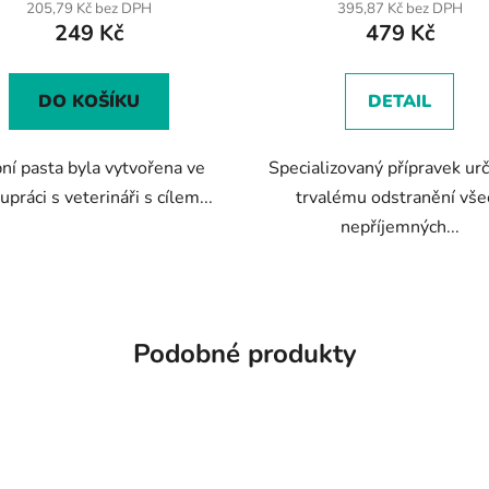
produktu
produktu
205,79 Kč bez DPH
395,87 Kč bez DPH
249 Kč
479 Kč
je
je
4,4
5,0
z
z
DO KOŠÍKU
DETAIL
5
5
hvězdiček.
hvězdiček.
ní pasta byla vytvořena ve
Specializovaný přípravek ur
upráci s veterináři s cílem...
trvalému odstranění vše
nepříjemných...
Podobné produkty