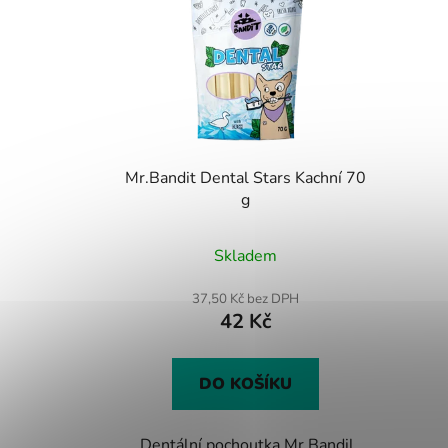
Mr.Bandit Dental Stars Kachní 70
g
Skladem
37,50 Kč bez DPH
42 Kč
DO KOŠÍKU
Dentální pochoutka Mr.Bandil