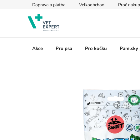
Přejít
Doprava a platba
Velkoobchod
Proč nakup
na
obsah
Akce
Pro psa
Pro kočku
Pamlsky 