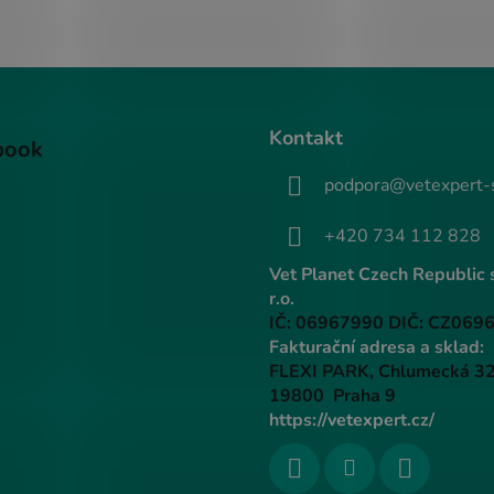
Kontakt
book
podpora@vetexpert-
+420 734 112 828
Vet Planet Czech Republic s
r.o.
IČ: 06967990 DIČ: CZ069
Fakturační adresa a sklad:
FLEXI PARK, Chlumecká 3
19800 Praha 9
https://vetexpert.cz/