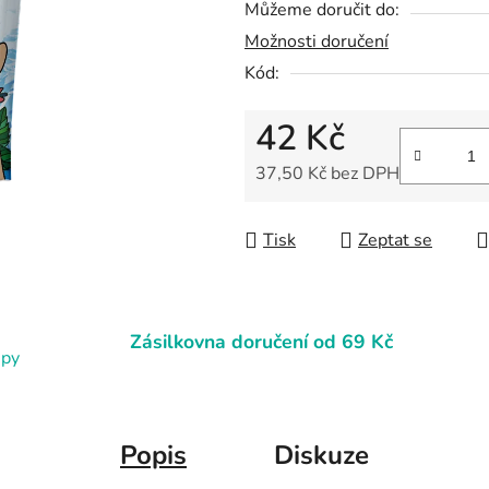
Můžeme doručit do:
5
Možnosti doručení
hvězdiček.
Kód:
42 Kč
37,50 Kč bez DPH
Měrná cena:
Tisk
Zeptat se
Zásilkovna doručení od 69 Kč
upy
Popis
Diskuze