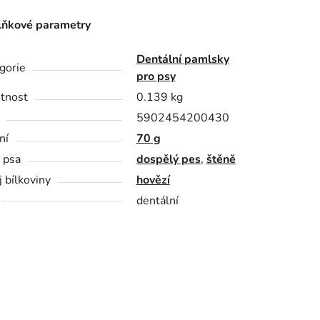
ňkové parametry
Dentální pamlsky
gorie
pro psy
tnost
0.139 kg
5902454200430
ní
70 g
í psa
dospělý pes
,
štěně
j bílkoviny
hovězí
dentální