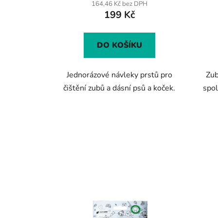
produktu
164,46 Kč bez DPH
199 Kč
je
5,0
z
DO KOŠÍKU
5
hvězdiček.
Jednorázové návleky prstů pro
Zub
čištění zubů a dásní psů a koček.
spol