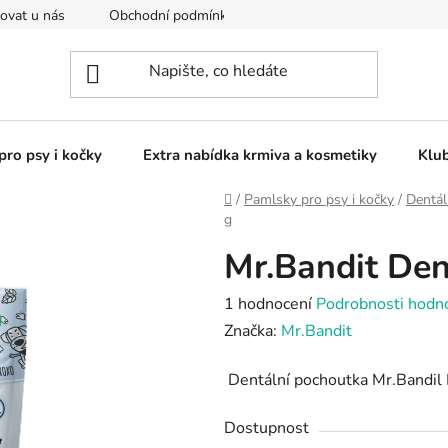
ovat u nás
Obchodní podmínky
Kontakty
Podmínky o
pro psy i kočky
Extra nabídka krmiva a kosmetiky
Klu
Domů
/
Pamlsky pro psy i kočky
/
Dentál
g
Mr.Bandit Den
Průměrné
1 hodnocení
Podrobnosti hodn
hodnocení
Značka:
Mr.Bandit
produktu
Dentální pochoutka Mr.Bandil
je
5,0
Dostupnost
z