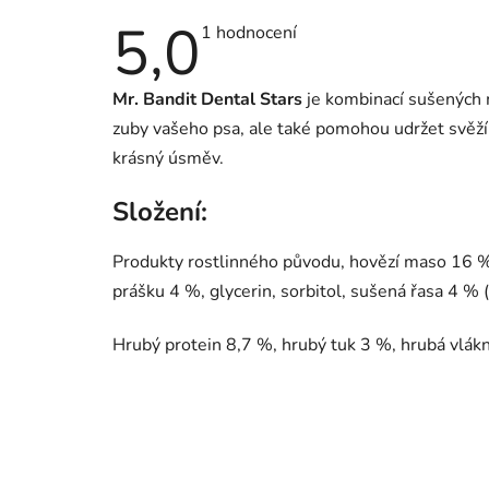
5,0
Průměrné
1 hodnocení
hodnocení
produktu
je
Mr. Bandit Dental Stars
je kombinací sušených m
5,0
z
zuby vašeho psa, ale také pomohou udržet svěží
5
hvězdiček.
krásný úsměv.
Složení:
Produkty rostlinného původu, hovězí maso 16 %,
prášku 4 %, glycerin, sorbitol, sušená řasa 4 %
Hrubý protein 8,7 %, hrubý tuk 3 %, hrubá vlák