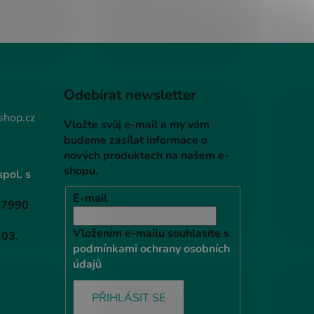
Odebírat newsletter
shop.cz
Vložte svůj e-mail a my vám
budeme zasílat informace o
nových produktech na našem e-
shopu.
pol. s
E-mail
67990
Vložením e-mailu souhlasíte s
203,
podmínkami ochrany osobních
údajů
PŘIHLÁSIT SE