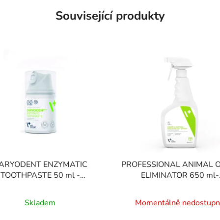
Související produkty
ARYODENT ENZYMATIC
PROFESSIONAL ANIMAL 
TOOTHPASTE 50 ml -
ELIMINATOR 650 ml-
atická zubní pasta pro kočky
profesionální neutralizát
Průměrné
Průměrné
a psy
zápachu pro psy a kočk
Skladem
Momentálně nedostup
hodnocení
hodnocení