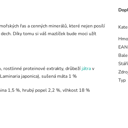
Dopl
ořských řas a cenných minerálů, které nejen posílí
Kate
 dech.
Díky tomu si váš mazlíček bude moci užít
Hmo
EAN
Bale
Stář
 rostlinné proteinové extrakty, drůbeží
játra
v
Zdro
 (Laminaria japonica), sušená máta 1 %
Typ
nina 1,5 %, hrubý popel 2,2 %, vlhkost 18 %