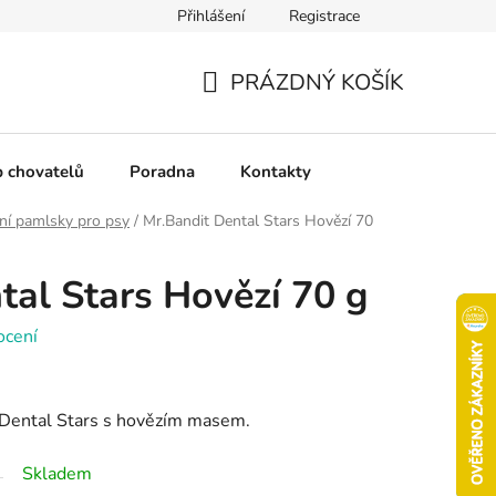
Přihlášení
Registrace
chrany osobních údajů
Pravidla soutěží
Slovník pojmů
PRÁZDNÝ KOŠÍK
NÁKUPNÍ
KOŠÍK
b chovatelů
Poradna
Kontakty
ní pamlsky pro psy
/
Mr.Bandit Dental Stars Hovězí 70
tal Stars Hovězí 70 g
ocení
 Dental Stars s hovězím masem.
Skladem