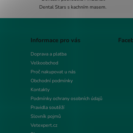
Dental Stars s kachním masem.
Z
á
Informace pro vás
Face
p
a
Doprava a platba
t
Velkoobchod
í
Proč nakupovat u nás
Obchodní podmínky
Kontakty
Podmínky ochrany osobních údajů
Pravidla soutěží
Slovník pojmů
Vetexpert.cz