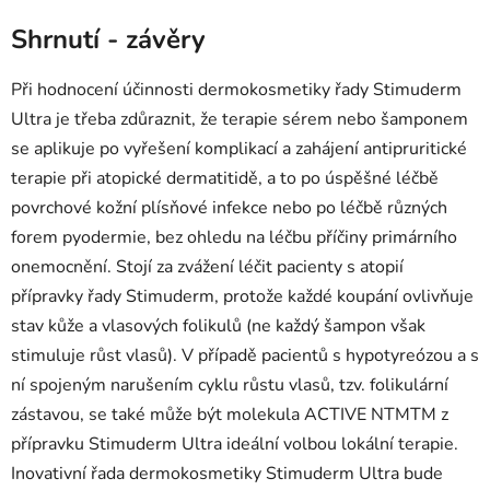
Shrnutí - závěry
Při hodnocení účinnosti dermokosmetiky řady Stimuderm
Ultra je třeba zdůraznit, že terapie sérem nebo šamponem
se aplikuje po vyřešení komplikací a zahájení antipruritické
terapie při atopické dermatitidě, a to po úspěšné léčbě
povrchové kožní plísňové infekce nebo po léčbě různých
forem pyodermie, bez ohledu na léčbu příčiny primárního
onemocnění. Stojí za zvážení léčit pacienty s atopií
přípravky řady Stimuderm, protože každé koupání ovlivňuje
stav kůže a vlasových folikulů (ne každý šampon však
stimuluje růst vlasů). V případě pacientů s hypotyreózou a s
ní spojeným narušením cyklu růstu vlasů, tzv. folikulární
zástavou, se také může být molekula ACTIVE NTM
TM
z
přípravku Stimuderm Ultra ideální volbou lokální terapie.
Inovativní řada dermokosmetiky Stimuderm Ultra bude