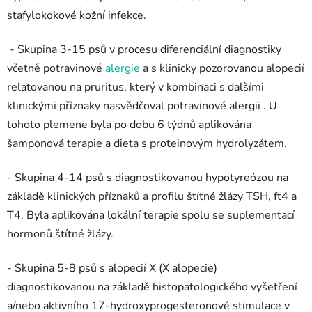
stafylokokové kožní infekce.
- Skupina 3-15 psů v procesu diferenciální diagnostiky
včetně potravinové
alergie
a s klinicky pozorovanou alopecií
relatovanou na pruritus, který v kombinaci s dalšími
klinickými příznaky nasvědčoval potravinové alergii . U
tohoto plemene byla po dobu 6 týdnů aplikována
šamponová terapie a dieta s proteinovým hydrolyzátem.
- Skupina 4-14 psů s diagnostikovanou hypotyreózou na
základě klinických příznaků a profilu štítné žlázy TSH, ft4 a
T4. Byla aplikována lokální terapie spolu se suplementací
hormonů štítné žlázy.
- Skupina 5-8 psů s alopecií X (X alopecie)
diagnostikovanou na základě histopatologického vyšetření
a/nebo aktivního 17-hydroxyprogesteronové stimulace v