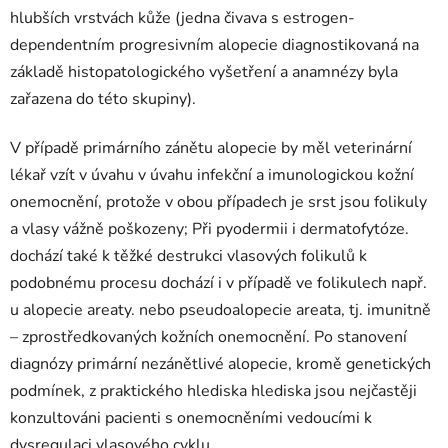
hlubších vrstvách kůže (jedna čivava s estrogen-
dependentním progresivním alopecie diagnostikovaná na
základě histopatologického vyšetření a anamnézy byla
zařazena do této skupiny).
V případě primárního zánětu alopecie by měl veterinární
lékař vzít v úvahu v úvahu infekční a imunologickou kožní
onemocnění, protože v obou případech je srst jsou folikuly
a vlasy vážně poškozeny; Při pyodermii i dermatofytóze.
dochází také k těžké destrukci vlasových folikulů k
podobnému procesu dochází i v případě ve folikulech např.
u alopecie areaty. nebo pseudoalopecie areata, tj. imunitně
– zprostředkovaných kožních onemocnění. Po stanovení
diagnózy primární nezánětlivé alopecie, kromě genetických
podmínek, z praktického hlediska hlediska jsou nejčastěji
konzultováni pacienti s onemocněními vedoucími k
dysregulaci vlasového cyklu.