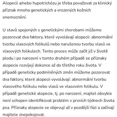
Alopecii a/nebo hypotrichózu je třeba považovat za klinický
příznak mnoha genetických a vrozených kožních
onemocnění.
U stavů spojených s genetickými chorobami můžeme
pozorovat dva faktory, které vyvolávají alopecii: abnormální
tvorbu vlasových folikulů nebo narušenou tvorbu vlasů ve
vlasových folikulech. Tento proces může začít již v životě
plodu i po narození v tomto druhém případě se příznaky
alopecie rozvíjejí dokonce až do třetího roku života. V
případě geneticky podmíněných změn můžeme pozorovat
dva faktory, které alopecii vyvolávají: abnormální tvorbu
vlasového folikulu nebo vlasů ve vlasovém folikulu. V
případě genetické alopecie, tj. po narození, majitel obvykle
není schopen identifikovat problém v prvních týdnech života
psa. Příznaky alopecie se objevují až v pozdější fázi a začínají
majitele znepokojovat.