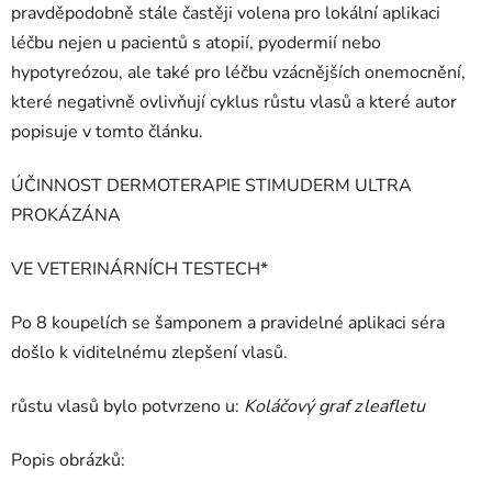
pravděpodobně stále častěji volena pro lokální aplikaci
léčbu nejen u pacientů s atopií, pyodermií nebo
hypotyreózou, ale také pro léčbu vzácnějších onemocnění,
které negativně ovlivňují cyklus růstu vlasů a které autor
popisuje v tomto článku.
ÚČINNOST DERMOTERAPIE STIMUDERM ULTRA
PROKÁZÁNA
VE VETERINÁRNÍCH TESTECH*
Po 8 koupelích se šamponem a pravidelné aplikaci séra
došlo k viditelnému zlepšení vlasů.
růstu vlasů bylo potvrzeno u:
Koláčový graf z leafletu
Popis obrázků: