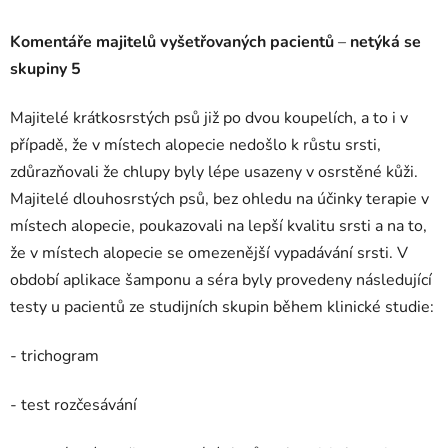
Komentáře majitelů vyšetřovaných pacientů
–
netýká se
skupiny 5
Majitelé krátkosrstých psů již po dvou koupelích, a to i v
případě, že v místech alopecie nedošlo k růstu srsti,
zdůrazňovali že chlupy byly lépe usazeny v osrstěné kůži.
Majitelé dlouhosrstých psů, bez ohledu na účinky terapie v
místech alopecie, poukazovali na lepší kvalitu srsti a na to,
že v místech alopecie se omezenější vypadávání srsti. V
období aplikace šamponu a séra byly provedeny následující
testy u pacientů ze studijních skupin během klinické studie:
- trichogram
- test rozčesávání