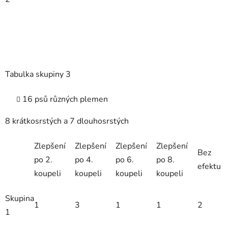
Tabulka skupiny 3
16 psů různých plemen
8 krátkosrstých a 7 dlouhosrstých
Zlepšení
Zlepšení
Zlepšení
Zlepšení
Bez
po 2.
po 4.
po 6.
po 8.
efektu
koupeli
koupeli
koupeli
koupeli
Skupina
1
3
1
1
2
1