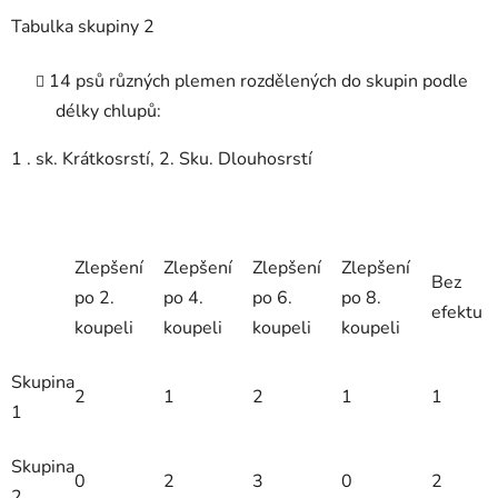
Tabulka skupiny 2
14 psů různých plemen rozdělených do skupin podle
délky chlupů:
1 . sk. Krátkosrstí, 2. Sku. Dlouhosrstí
Zlepšení
Zlepšení
Zlepšení
Zlepšení
Bez
po 2.
po 4.
po 6.
po 8.
efektu
koupeli
koupeli
koupeli
koupeli
Skupina
2
1
2
1
1
1
Skupina
0
2
3
0
2
2