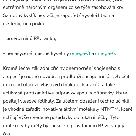
extrémně náročným orgánem co se týče zásobování krví.
Samotný kyslík nestačí, je zapotřebí vysoká hladina
následujících prvků:
- provitamínů B³ a zinku,
- nenasycené mastné kyseliny
omega-3
a
omega-6
.
Kromě léčby základní příčiny onemocnění spojeného s
alopecií je nutné navodit a prodloužit anagenní fázi, zlepšit
mikrocirkulaci ve vlasových folikulech a v kůži a také
aplikovat protizánětlivé přípravky spolu s přípravky, které
posilují vlasové folikuly. Za účelem dosažení těchto účinků
je vhodné zařadit inovativní aktivní molekuly NTM
TM
, které
splňují výše uvedené požadavky do lokální léčby. Tyto
molekuly by měly být nosičem provitaminu B³ ve stejný
čas.