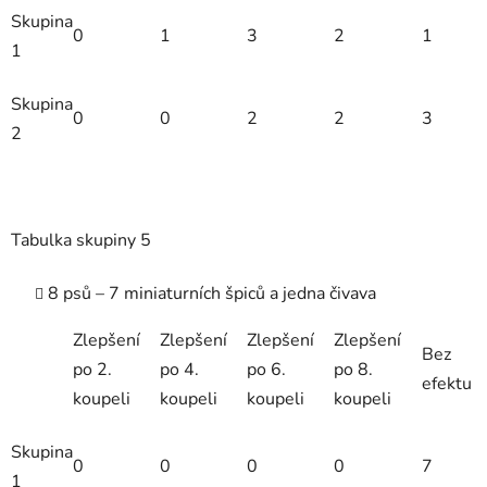
Skupina
0
1
3
2
1
1
Skupina
0
0
2
2
3
2
Tabulka skupiny 5
8 psů – 7 miniaturních špiců a jedna čivava
Zlepšení
Zlepšení
Zlepšení
Zlepšení
Bez
po 2.
po 4.
po 6.
po 8.
efektu
koupeli
koupeli
koupeli
koupeli
Skupina
0
0
0
0
7
1