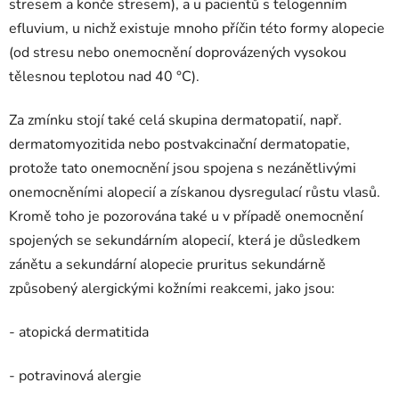
stresem a konče stresem), a u pacientů s telogenním
efluvium, u nichž existuje mnoho příčin této formy alopecie
(od stresu nebo onemocnění doprovázených vysokou
tělesnou teplotou nad 40 °C).
Za zmínku stojí také celá skupina dermatopatií, např.
dermatomyozitida nebo postvakcinační dermatopatie,
protože tato onemocnění jsou spojena s nezánětlivými
onemocněními alopecií a získanou dysregulací růstu vlasů.
Kromě toho je pozorována také u v případě onemocnění
spojených se sekundárním alopecií, která je důsledkem
zánětu a sekundární alopecie pruritus sekundárně
způsobený alergickými kožními reakcemi, jako jsou:
- atopická dermatitida
- potravinová alergie