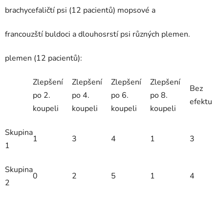
brachycefaličtí psi (12 pacientů) mopsové a
francouzští buldoci a dlouhosrstí psi různých plemen.
plemen (12 pacientů):
Zlepšení
Zlepšení
Zlepšení
Zlepšení
Bez
po 2.
po 4.
po 6.
po 8.
efektu
koupeli
koupeli
koupeli
koupeli
Skupina
1
3
4
1
3
1
Skupina
0
2
5
1
4
2