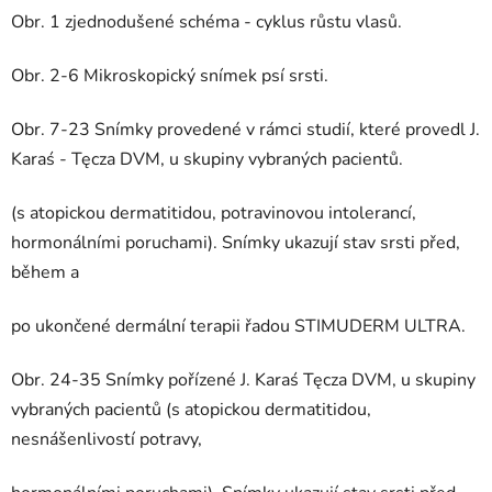
Obr. 1 zjednodušené schéma - cyklus růstu vlasů.
Obr. 2-6 Mikroskopický snímek psí srsti.
Obr. 7-23 Snímky provedené v rámci studií, které provedl J.
Karaś - Tęcza DVM, u skupiny vybraných pacientů.
(s atopickou dermatitidou, potravinovou intolerancí,
hormonálními poruchami). Snímky ukazují stav srsti před,
během a
po ukončené dermální terapii řadou STIMUDERM ULTRA.
Obr. 24-35 Snímky pořízené J. Karaś Tęcza DVM, u skupiny
vybraných pacientů (s atopickou dermatitidou,
nesnášenlivostí potravy,