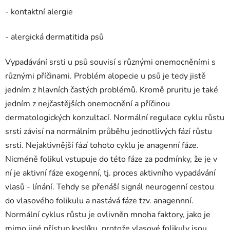
- kontaktní alergie
- alergická dermatitida psů
Vypadávání srsti u psů souvisí s různými onemocněními s
různými příčinami. Problém alopecie u psů je tedy jistě
jedním z hlavních častých problémů. Kromě pruritu je také
jedním z nejčastějších onemocnění a příčinou
dermatologických konzultací. Normální regulace cyklu růstu
srsti závisí na normálním průběhu jednotlivých fází růstu
srsti. Nejaktivnější fází tohoto cyklu je anagenní fáze.
Nicméně folikul vstupuje do této fáze za podmínky, že je v
ní je aktivní fáze exogenní, tj. proces aktivního vypadávání
vlasů - línání. Tehdy se přenáší signál neurogenní cestou
do vlasového folikulu a nastává fáze tzv. anagennní.
Normální cyklus růstu je ovlivněn mnoha faktory, jako je
mimo jiné přístup kyslíku. protože vlasové folikuly jsou