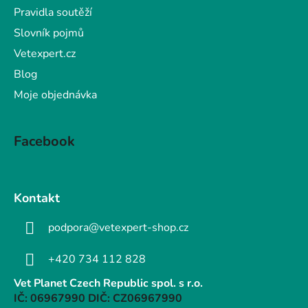
Pravidla soutěží
Slovník pojmů
Vetexpert.cz
Blog
Moje objednávka
Facebook
Kontakt
podpora@vetexpert-shop.cz
+420 734 112 828
Vet Planet Czech Republic spol. s r.o.
IČ: 06967990 DIČ: CZ06967990