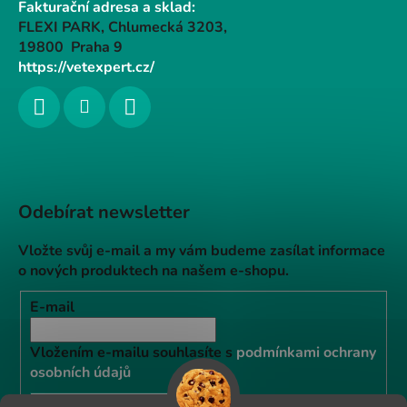
Fakturační adresa a sklad:
FLEXI PARK, Chlumecká 3203,
19800 Praha 9
https://vetexpert.cz/
Odebírat newsletter
Vložte svůj e-mail a my vám budeme zasílat informace
o nových produktech na našem e-shopu.
E-mail
Vložením e-mailu souhlasíte s
podmínkami ochrany
osobních údajů