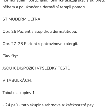
hormonálními poruchami). Snímky ukazují stav srsti před,
během a po ukončené dermální terapii pomocí
STIMUDERM ULTRA.
Obr. 26 Pacient s atopickou dermatitidou.
Obr. 27-28 Pacient s potravinovou alergií.
Tabulky:
JSOU K DISPOZICI VÝSLEDKY TESTŮ
V TABULKÁCH:
Tabulka skupiny 1
- 24 psů - tato skupina zahrnovala: krátkosrsté psy