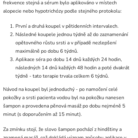
frekvence stejná a sérum bylo aplikováno v místech
alopecie nebo hypotrichózy podle stejného protokolu:
První a druhá koupel v pětidenních intervalech.
Následné koupele jednou týdně až do zaznamenání
opětovného růstu srsti a v případě nezlepšení
maximálně po dobu 6 týdnů.
Aplikace séra po dobu 14 dnů každých 24 hodin,
následných 14 dnů každých 48 hodin a poté dvakrát
týdně - tato terapie trvala celkem 6 týdnů.
Návod na koupel byl jednoduchý - po namočení celé
pokožky a srsti pacienta vodou byl na pokožku nanesen
šampon a provedena pěnová masáž po dobu nejméně 5
minut (s doporučením až 15 minut).
Za zmínku stojí, že slovo šampon pochází z hindštiny a
znamená masáž, což dokládá význam způsobu aplikace v