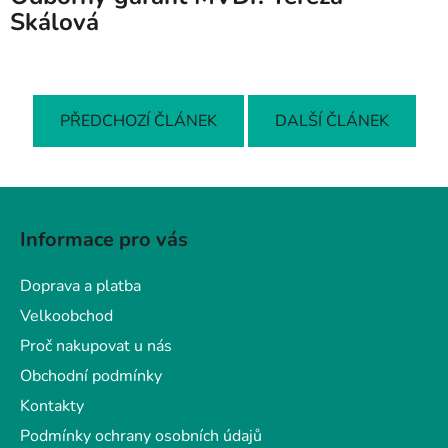
Skálová
PŘEDCHOZÍ ČLÁNEK
DALŠÍ ČLÁNEK
Z
á
Informace pro vás
p
a
Doprava a platba
t
Velkoobchod
í
Proč nakupovat u nás
Obchodní podmínky
Kontakty
Podmínky ochrany osobních údajů