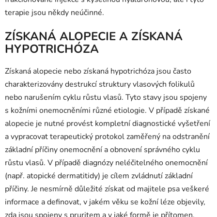
terapie jsou někdy neúčinné.
ZÍSKANÁ ALOPECIE A ZÍSKANÁ
HYPOTRICHÓZA
Získaná alopecie nebo získaná hypotrichóza jsou často
charakterizovány destrukcí struktury vlasových folikulů
nebo narušením cyklu růstu vlasů. Tyto stavy jsou spojeny
s kožními onemocněními různé etiologie. V případě získané
alopecie je nutné provést kompletní diagnostické vyšetření
a vypracovat terapeutický protokol zaměřený na odstranění
základní příčiny onemocnění a obnovení správného cyklu
růstu vlasů. V případě diagnózy neléčitelného onemocnění
(např. atopické dermatitidy) je cílem zvládnutí základní
příčiny. Je nesmírně důležité získat od majitele psa veškeré
informace a definovat, v jakém věku se kožní léze objevily,
zda jsou spojeny s pruritem a v jaké formě je přítomen.