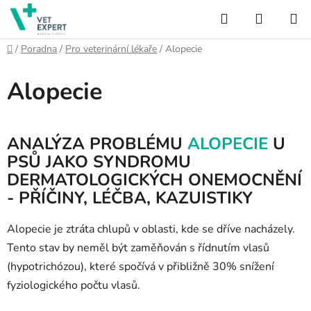
Přejít
Hledat
NÁKUP
na
obsah
KOŠÍK
Domů
/
Poradna
/
Pro veterinární lékaře
/
Alopecie
Alopecie
ANALÝZA PROBLÉMU
ALOPECIE
U
PSŮ JAKO SYNDROMU
DERMATOLOGICKÝCH ONEMOCNĚNÍ
- PŘÍČINY, LÉČBA, KAZUISTIKY
Alopecie je ztráta chlupů v oblasti, kde se dříve nacházely.
Tento stav by neměl být zaměňován s řídnutím vlasů
(hypotrichózou), které spočívá v přibližně 30% snížení
fyziologického počtu vlasů.