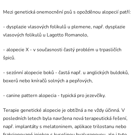
Mezi genetická onemocnění psů s opožděnou alopecií patří:
- dysplazie vlasových folikulů u plemene, např. dysplazie
vlasových folikulů u Lagotto Romanolo,
- alopecie X - v současnosti častý problém u trpasličích
špiců.
- sezónní alopecie boků - častá např. u anglických buldoků,
boxerů nebo kníračů solných a pepřových,
- canine pattern alopecia - typická pro jezevčíky.
Terapie genetické alopecie je obtížná a ne vždy účinná. V
posledních letech byla navržena nová terapeutická řešení,
např. implantáty s melatoninem, aplikace trilostanu nebo
frakcionované injekce s kyselinou hyaluronovou, ale i tyto