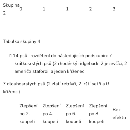
Skupina
0
1
1
2
3
2
Tabulka skupiny 4
14
psů- rozdělení do následujících podskupin: 7
krátkosrstých psů (2 rhodéský ridgeback, 2 jezevčíci, 2
američtí stafordi, a jeden kříženec
7 dlouhosrstých psů (2 zlatí retrívři, 2 irští setři a tři
kříženci)
Zlepšení
Zlepšení
Zlepšení
Zlepšení
Bez
po 2.
po 4.
po 6.
po 8.
efektu
koupeli
koupeli
koupeli
koupeli