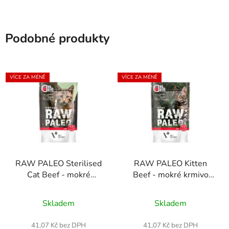
Podobné produkty
VÍCE ZA MÉNĚ
VÍCE ZA MÉNĚ
RAW PALEO Sterilised
RAW PALEO Kitten
Cat Beef - mokré
Beef - mokré krmivo
krmivo s hovězím
pro koťata s hovězím
Průměrné
Průměrné
masem pro
masem 100 g
Skladem
Skladem
sterilizované kočky
hodnocení
hodnocení
100g
produktu
produktu
41,07 Kč bez DPH
41,07 Kč bez DPH