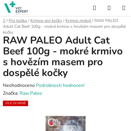
Přejít
Hledat
NÁKUP
na
obsah
KOŠÍK
Domů
/
Pro kočku
/
Krmivo pro kočky
/
Krmivo mokré
/
RAW PALEO
Adult Cat Beef 100g - mokré krmivo s hovězím masem pro dospělé
kočky
RAW PALEO Adult Cat
Beef 100g - mokré krmivo
s hovězím masem pro
dospělé kočky
Průměrné
Neohodnoceno
Podrobnosti hodnocení
hodnocení
Značka:
Raw Paleo
produktu
VÍCE ZA MÉNĚ
je
0,0
z