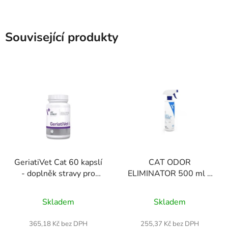
Související produkty
GeriatiVet Cat 60 kapslí
CAT ODOR
- doplněk stravy pro
ELIMINATOR 500 ml +
starší kočky
aplikátor - neutralizátor
Průměrné
kočičího zápachu
Skladem
Skladem
hodnocení
produktu
365,18 Kč bez DPH
255,37 Kč bez DPH