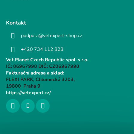
Kontakt
podpora@vetexpert-shop.cz
+420 734 112 828
Vet Planet Czech Republic spol. s r.o.
IČ: 06967990 DIČ: CZ06967990
Fakturační adresa a sklad:
FLEXI PARK, Chlumecká 3203,
19800 Praha 9
https://vetexpert.cz/