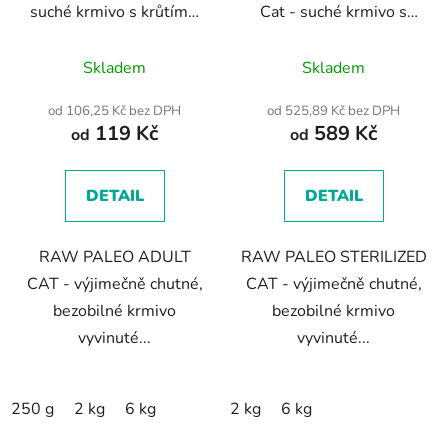
suché krmivo s krůtím a
Cat - suché krmivo s
kuřecím masem pro
kuřecím masem,
Průměrné
Průměrné
dospělé kočky
tuňákem a lososem pro
Skladem
Skladem
hodnocení
sterilizované dospělé
hodnocení
kočky
produktu
produktu
od 106,25 Kč bez DPH
od 525,89 Kč bez DPH
119 Kč
589 Kč
je
je
od
od
4,8
4,4
z
z
DETAIL
DETAIL
5
5
hvězdiček.
hvězdiček.
RAW PALEO ADULT
RAW PALEO STERILIZED
CAT - výjimečně chutné,
CAT - výjimečně chutné,
bezobilné krmivo
bezobilné krmivo
vyvinuté...
vyvinuté...
250 g
2 kg
6 kg
2 kg
6 kg