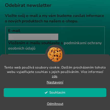
Odebírat newsletter
Vložte svůj e-mail a my vám budeme zasílat informace
o nových produktech na našem e-shopu.
E-mail
Vložením e-mailu souhlasíte s
podmínkami ochrany
osobních údajů
PŘIHLÁSIT SE
Tento web používá soubory cookie. Dalším procházením tohoto
webu vyjadřujete souhlas s jejich používáním. Více informací
zde
.
Instagram
Nastavení
Souhlasím
Vytvořil Shoptet
KRŮTÍ RAW PALEO GRANULE NYNÍ SE SLEVOU 10% POUŽIJTE
Copyright 2026
Vetexpert shop
. Všechna práva
Odmítnout
KÓD "KRŮTA"
vyhrazena.
Upravit nastavení cookies