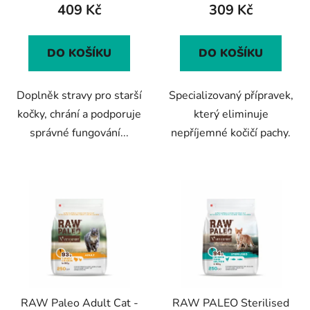
409 Kč
309 Kč
je
5,0
z
DO KOŠÍKU
DO KOŠÍKU
5
hvězdiček.
Doplněk stravy pro starší
Specializovaný přípravek,
kočky, chrání a podporuje
který eliminuje
správné fungování...
nepříjemné kočičí pachy.
RAW Paleo Adult Cat -
RAW PALEO Sterilised