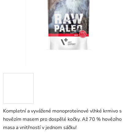
5
hvězdiček.
Kompletní a vyvážené monoproteinové vlhké krmivo s
hovězím masem pro dospělé kočky.
Až 70 % hovězího
masa a vnitřností v jednom sáčku!