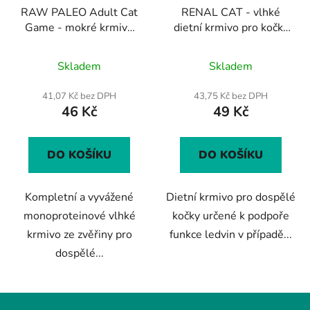
RAW PALEO Adult Cat
RENAL CAT - vlhké
Game - mokré krmivo
dietní krmivo pro kočky
se zvěřinou pro dospělé
100 g
kočky
Skladem
Skladem
41,07 Kč bez DPH
43,75 Kč bez DPH
46 Kč
49 Kč
DO KOŠÍKU
DO KOŠÍKU
Kompletní a vyvážené
Dietní krmivo pro dospělé
monoproteinové vlhké
kočky určené k podpoře
krmivo ze zvěřiny pro
funkce ledvin v případě...
dospělé...
Z