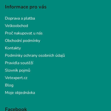
á
Informace pro vás
p
a
Doprava a platba
t
Velkoobchod
í
Proč nakupovat u nás
Obchodní podmínky
Kontakty
Podmínky ochrany osobních údajů
Pravidla soutěží
Slovník pojmů
Vetexpert.cz
Blog
Moje objednávka
Facebook