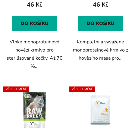
46 Kč
46 Kč
je
je
5,0
5,0
z
z
DO KOŠÍKU
DO KOŠÍKU
5
5
hvězdiček.
hvězdiček.
Vlhké monoproteinové
Kompletní a vyvážené
hovězí krmivo pro
monoproteinové krmivo z
sterilizované kočky. Až 70
hovězího masa pro...
%...
VÍCE ZA MÉNĚ
VÍCE ZA MÉNĚ