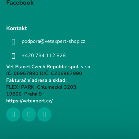
Facebook
Kontakt
podpora@vetexpert-shop.cz
+420 734 112 828
Vet Planet Czech Republic spol. s r.o.
IČ: 06967990 DIČ: CZ06967990
Fakturační adresa a sklad:
FLEXI PARK, Chlumecká 3203,
19800 Praha 9
https://vetexpert.cz/