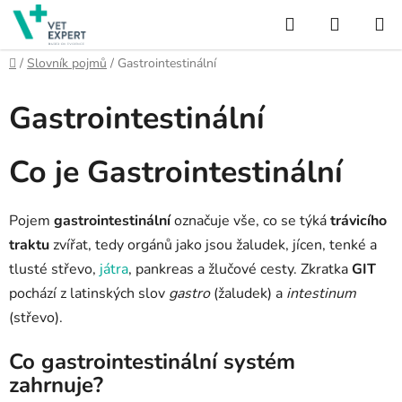
Přejít
Hledat
NÁKUP
na
obsah
KOŠÍK
Domů
/
Slovník pojmů
/
Gastrointestinální
Gastrointestinální
Co je Gastrointestinální
Pojem
gastrointestinální
označuje vše, co se týká
trávicího
traktu
zvířat, tedy orgánů jako jsou žaludek, jícen, tenké a
tlusté střevo,
játra
, pankreas a žlučové cesty. Zkratka
GIT
pochází z latinských slov
gastro
(žaludek) a
intestinum
(střevo).
Co gastrointestinální systém
zahrnuje?