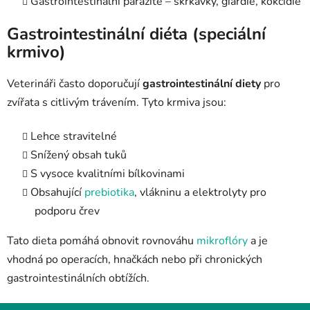
Gastrointestinální parazité – škrkavky, giardie, kokcídie
Gastrointestinální diéta (speciální
krmivo)
Veterináři často doporučují
gastrointestinální diety
pro
zvířata s citlivým trávením. Tyto krmiva jsou:
Lehce stravitelné
Snížený obsah tuků
S vysoce kvalitními bílkovinami
Obsahující
prebiotika
, vlákninu a elektrolyty pro
podporu črev
Tato dieta pomáhá obnovit rovnováhu
mikroflóry
a je
vhodná po operacích, hnačkách nebo při chronických
gastrointestinálních obtížích.