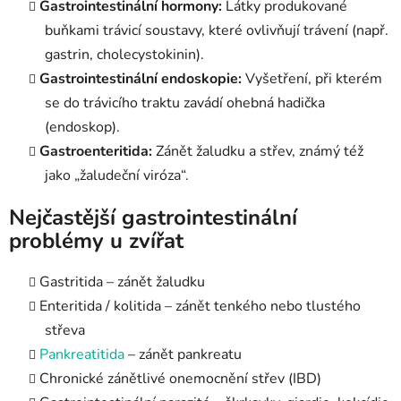
Gastrointestinální hormony:
Látky produkované
buňkami trávicí soustavy, které ovlivňují trávení (např.
gastrin, cholecystokinin).
Gastrointestinální endoskopie:
Vyšetření, při kterém
se do trávicího traktu zavádí ohebná hadička
(endoskop).
Gastroenteritida:
Zánět žaludku a střev, známý též
jako „žaludeční viróza“.
Nejčastější gastrointestinální
problémy u zvířat
Gastritida – zánět žaludku
Enteritida / kolitida – zánět tenkého nebo tlustého
střeva
Pankreatitida
– zánět pankreatu
Chronické zánětlivé onemocnění střev (IBD)