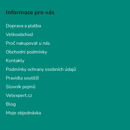
Z
á
Informace pro vás
p
a
Doprava a platba
t
Velkoobchod
í
Proč nakupovat u nás
Obchodní podmínky
Kontakty
Podmínky ochrany osobních údajů
Pravidla soutěží
Slovník pojmů
Vetexpert.cz
Blog
Moje objednávka