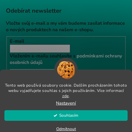
Odebírat newsletter
Vložte svůj e-mail a my vám budeme zasílat informace
o nových produktech na našem e-shopu.
E-mail
Vložením e-mailu souhlasíte s
podmínkami ochrany
osobních údajů
PŘIHLÁSIT SE
Tento web používá soubory cookie. Dalším procházením tohoto
webu vyjadřujete souhlas s jejich používáním. Více informací
zde
.
Instagram
Nastavení
Souhlasím
Vytvořil Shoptet
KRŮTÍ RAW PALEO GRANULE NYNÍ SE SLEVOU 10% POUŽIJTE
Copyright 2026
Vetexpert shop
. Všechna práva
Odmítnout
KÓD "KRŮTA"