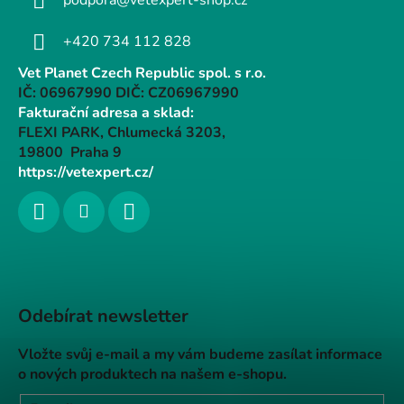
+420 734 112 828
Vet Planet Czech Republic spol. s r.o.
IČ: 06967990 DIČ: CZ06967990
Fakturační adresa a sklad:
FLEXI PARK, Chlumecká 3203,
19800 Praha 9
https://vetexpert.cz/
Odebírat newsletter
Vložte svůj e-mail a my vám budeme zasílat informace
o nových produktech na našem e-shopu.