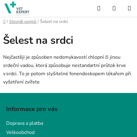
Přejít
Hledat
NÁKUP
na
obsah
KOŠÍK
Domů
/
Slovník pojmů
/
Šelest na srdci
Šelest na srdci
Nejčastěji je způsoben nedomykavostí chlopní či jinou
srdeční vadou, která způsobuje
nestandartní průtok krve
v srdci.
To je potom slyšitelné fonendoskopem lékařem při
vyšetření zvířete
Z
á
Informace pro vás
p
a
Doprava a platba
t
Velkoobchod
í