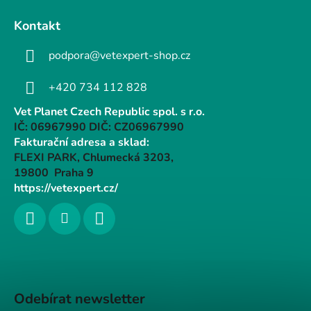
Kontakt
podpora@vetexpert-shop.cz
+420 734 112 828
Vet Planet Czech Republic spol. s r.o.
IČ: 06967990 DIČ: CZ06967990
Fakturační adresa a sklad:
FLEXI PARK, Chlumecká 3203,
19800 Praha 9
https://vetexpert.cz/
Odebírat newsletter