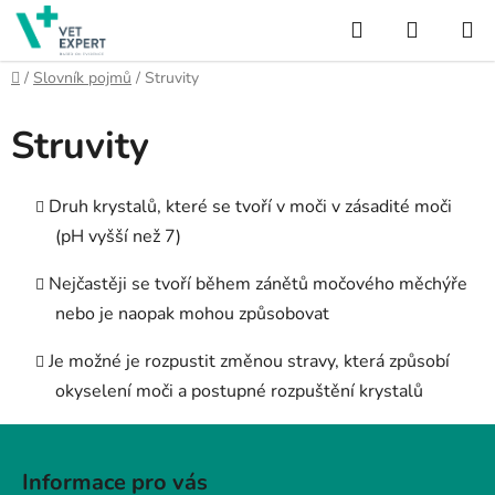
Přejít
Hledat
NÁKUP
na
obsah
KOŠÍK
Domů
/
Slovník pojmů
/
Struvity
Struvity
Druh krystalů, které se tvoří v moči v zásadité moči
(pH vyšší než 7)
Nejčastěji se tvoří během zánětů močového měchýře
nebo je naopak mohou způsobovat
Je možné je rozpustit změnou stravy, která způsobí
okyselení moči a postupné rozpuštění krystalů
Z
á
Informace pro vás
p