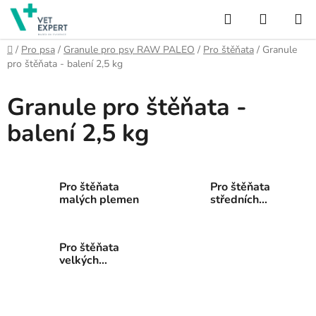
Přejít
Hledat
NÁKUP
na
obsah
KOŠÍK
Domů
/
Pro psa
/
Granule pro psy RAW PALEO
/
Pro štěňata
/
Granule
pro štěňata - balení 2,5 kg
Granule pro štěňata -
balení 2,5 kg
Pro štěňata
Pro štěňata
malých plemen
středních
plemen
Pro štěňata
velkých
plemen