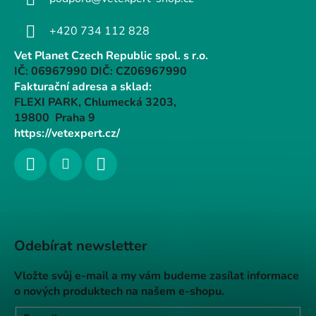
+420 734 112 828
Vet Planet Czech Republic spol. s r.o.
IČ: 06967990 DIČ: CZ06967990
Fakturační adresa a sklad:
FLEXI PARK, Chlumecká 3203,
19800 Praha 9
https://vetexpert.cz/
Odebírat newsletter
Vložte svůj e-mail a my vám budeme zasílat informace
o nových produktech na našem e-shopu.