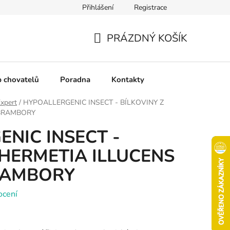
Přihlášení
Registrace
chrany osobních údajů
Pravidla soutěží
Slovník pojmů
PRÁZDNÝ KOŠÍK
NÁKUPNÍ
KOŠÍK
b chovatelů
Poradna
Kontakty
Expert
/
HYPOALLERGENIC INSECT - BÍLKOVINY Z
 BRAMBORY
NIC INSECT -
 HERMETIA ILLUCENS
RAMBORY
ocení