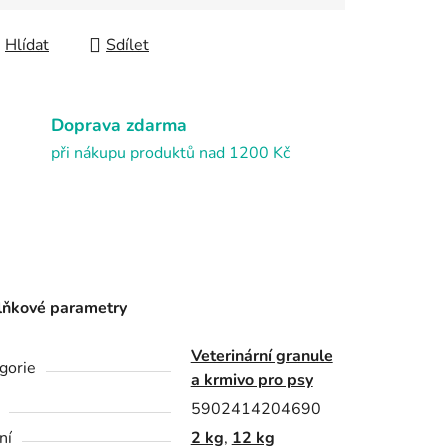
Hlídat
Sdílet
Doprava zdarma
při nákupu produktů nad 1200 Kč
ňkové parametry
Veterinární granule
gorie
a krmivo pro psy
5902414204690
ní
2 kg
,
12 kg