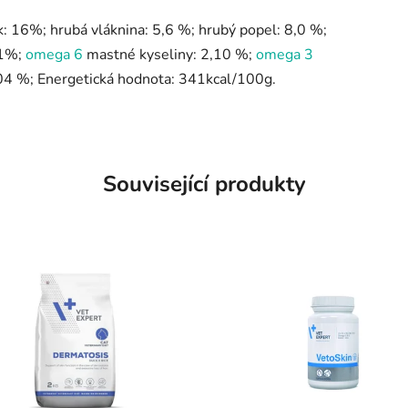
k: 16%; hrubá vláknina: 5,6 %; hrubý popel: 8,0 %;
,1%;
omega 6
mastné kyseliny: 2,10 %;
omega 3
04 %; Energetická hodnota: 341kcal/100g.
Související produkty