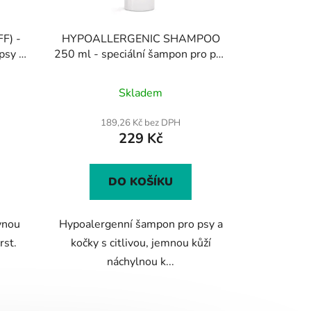
F) -
HYPOALLERGENIC SHAMPOO
 psy a
250 ml - speciální šampon pro psy
a kočky s citlivou kůží
Průměrné
Skladem
hodnocení
produktu
189,26 Kč bez DPH
229 Kč
je
5,0
z
DO KOŠÍKU
5
hvězdiček.
vnou
Hypoalergenní šampon pro psy a
rst.
kočky s citlivou, jemnou kůží
náchylnou k...