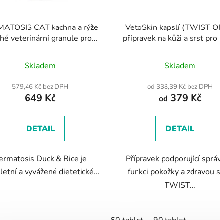
ATOSIS CAT kachna a rýže
VetoSkin kapslí (TWIST OF
hé veterinární granule pro
přípravek na kůži a srst pro
kočky
kočky
Průměrné
Skladem
Skladem
hodnocení
produktu
579,46 Kč bez DPH
od 338,39 Kč bez DPH
649 Kč
379 Kč
je
od
3,7
z
DETAIL
DETAIL
5
hvězdiček.
ermatosis Duck & Rice je
Přípravek podporující sprá
etní a vyvážené dietetické...
funkci pokožky a zdravou s
TWIST...