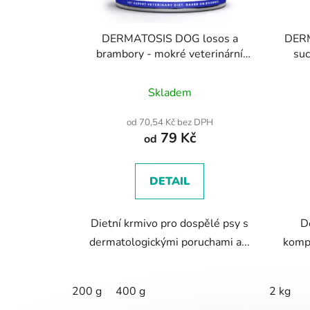
DERMATOSIS DOG losos a
DERM
brambory - mokré veterinární
suc
krmivo pro psy
Skladem
od 70,54 Kč bez DPH
79 Kč
od
DETAIL
Dietní krmivo pro dospělé psy s
D
dermatologickými poruchami a...
kompl
200 g
400 g
2 kg