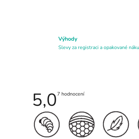
Výhody
Slevy za registraci a opakované nák
5,0
Průměrné
7 hodnocení
hodnocení
produktu
je
5,0
z
5
hvězdiček.