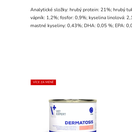
Analytické složky: hrubý protein: 21%; hrubý tu
vápník: 1,2%; fosfor: 0,9%; kyselina linolová: 2
mastné kyseliny: 0,43%; DHA: 0,05 %; EPA: 0,
VÍCE ZA MÉNĚ