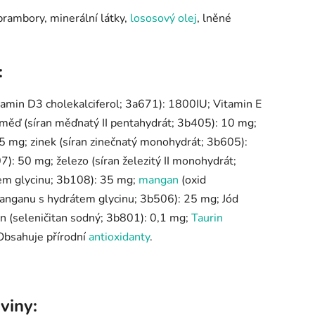
rambory, minerální látky,
lososový olej
, lněné
:
tamin D3 cholekalciferol; 3a671): 1800IU; Vitamin E
 měď (síran měďnatý II pentahydrát; 3b405): 10 mg;
5 mg; zinek (síran zinečnatý monohydrát; 3b605):
7): 50 mg; železo (síran železitý II monohydrát;
tem glycinu; 3b108): 35 mg;
mangan
(oxid
anganu s hydrátem glycinu; 3b506): 25 mg; Jód
n (seleničitan sodný; 3b801): 0,1 mg;
Taurin
Obsahuje přírodní
antioxidanty
.
viny: