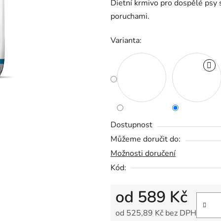
Dietní krmivo pro dospělé psy 
je
poruchami.
5,0
z
Varianta:
5
hvězdiček.
Dostupnost
Můžeme doručit do:
Možnosti doručení
Kód:
od
589 Kč
od
525,89 Kč
bez DPH