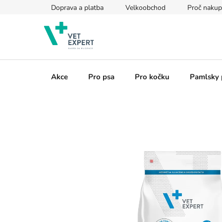
Přejít
Doprava a platba
Velkoobchod
Proč nakup
na
obsah
Akce
Pro psa
Pro kočku
Pamlsky 