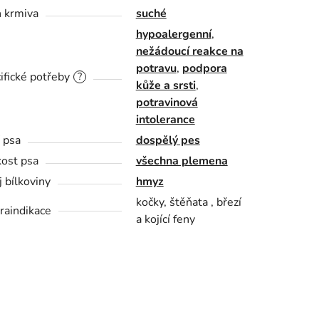
 krmiva
suché
hypoalergenní
,
nežádoucí reakce na
potravu
,
podpora
ifické potřeby
?
kůže a srsti
,
potravinová
intolerance
í psa
dospělý pes
kost psa
všechna plemena
j bílkoviny
hmyz
kočky, štěňata , březí
raindikace
a kojící feny