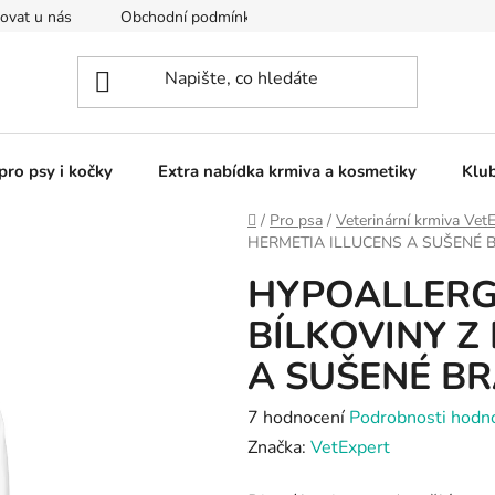
ovat u nás
Obchodní podmínky
Kontakty
Podmínky o
pro psy i kočky
Extra nabídka krmiva a kosmetiky
Klu
Domů
/
Pro psa
/
Veterinární krmiva Vet
HERMETIA ILLUCENS A SUŠENÉ
HYPOALLERGE
BÍLKOVINY Z
A SUŠENÉ B
Průměrné
7 hodnocení
Podrobnosti hodn
hodnocení
Značka:
VetExpert
produktu