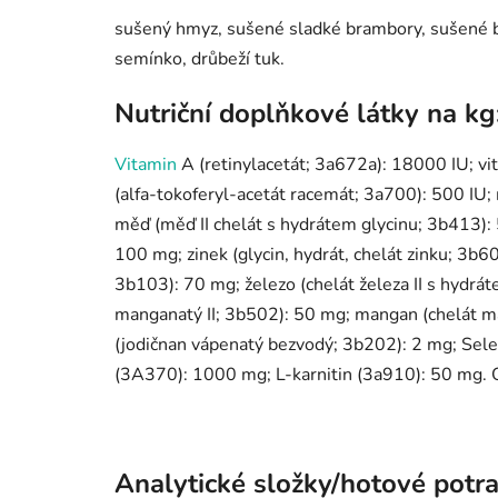
sušený hmyz, sušené sladké brambory, sušené b
semínko, drůbeží tuk.
Nutriční doplňkové látky na kg
Vitamin
A (retinylacetát; 3a672a): 18000 IU; vi
(alfa-tokoferyl-acetát racemát; 3a700): 500 IU;
měď (měď II chelát s hydrátem glycinu; 3b413): 
100 mg; zinek (glycin, hydrát, chelát zinku; 3b60
3b103): 70 mg; železo (chelát železa II s hydrá
manganatý II; 3b502): 50 mg; mangan (chelát m
(jodičnan vápenatý bezvodý; 3b202): 2 mg; Sele
(3A370): 1000 mg; L-karnitin (3a910): 50 mg. 
Analytické složky/hotové potra