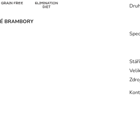
Druh
ENÉ BRAMBORY
Spec
Stář
Veli
Zdro
Kont