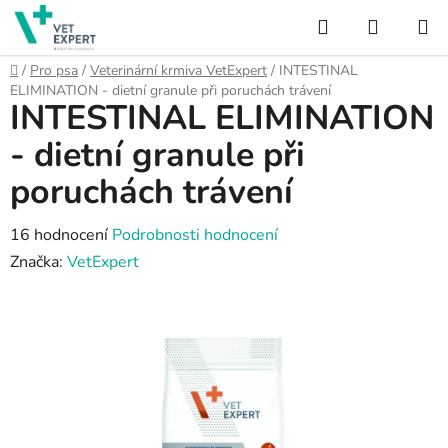
Přejít
Hledat
NÁKUP
na
obsah
KOŠÍK
Domů
/
Pro psa
/
Veterinární krmiva VetExpert
/
INTESTINAL
ELIMINATION - dietní granule při poruchách trávení
INTESTINAL ELIMINATION
- dietní granule při
poruchách trávení
Průměrné
16 hodnocení
Podrobnosti hodnocení
hodnocení
Značka:
VetExpert
produktu
je
4,3
z
5
hvězdiček.