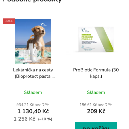
AKCE
Lékárnička na cesty
ProBiotic Formula (30
(Bioprotect pasta,
kaps.)
Chlorhexidine Spej,
Průměrné
Caryodent zubní pasta a
Skladem
Skladem
KalmVet)
hodnocení
produktu
934,21 Kč bez DPH
186,61 Kč bez DPH
1 130,40 Kč
209 Kč
je
1 256 Kč
3,0
(–10 %)
z