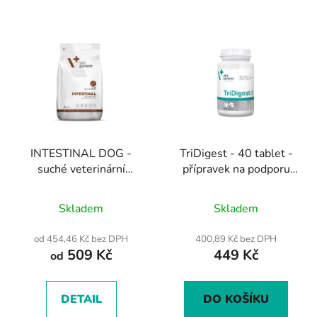
INTESTINAL DOG -
TriDigest - 40 tablet -
suché veterinární
přípravek na podporu
krmivo se sníženým
trávení pro psy a kočky
Průměrné
Průměrné
obsahem tuku pro psy
Skladem
Skladem
hodnocení
hodnocení
produktu
produktu
od 454,46 Kč bez DPH
400,89 Kč bez DPH
509 Kč
449 Kč
je
je
od
5,0
5,0
z
z
DETAIL
DO KOŠÍKU
5
5