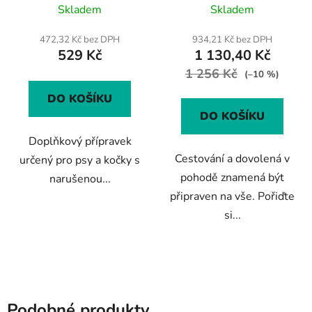
Caryodent zubní pasta a
Skladem
Skladem
hodnocení
KalmVet)
produktu
472,32 Kč bez DPH
934,21 Kč bez DPH
529 Kč
1 130,40 Kč
je
5,0
1 256 Kč
(–10 %)
z
DO KOŠÍKU
5
DO KOŠÍKU
hvězdiček.
Doplňkový přípravek
Cestování a dovolená v
určený pro psy a kočky s
pohodě znamená být
narušenou...
připraven na vše. Pořiďte
si...
Podobné produkty