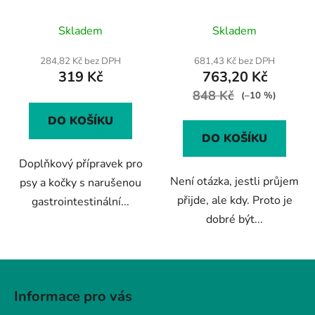
kočky s poškozenou
Puppy a Bioprotect
střevní mikroflórou
pasta)
Skladem
Skladem
284,82 Kč bez DPH
681,43 Kč bez DPH
319 Kč
763,20 Kč
848 Kč
(–10 %)
DO KOŠÍKU
DO KOŠÍKU
Doplňkový přípravek pro
Není otázka, jestli průjem
psy a kočky s narušenou
přijde, ale kdy. Proto je
gastrointestinální...
dobré být...
Z
á
Informace pro vás
p