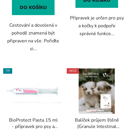
DO KOŠÍKU
5
DO KOŠÍKU
hvězdiček.
Přípravek je určen pro psy
Cestování a dovolená v
a kočky k podpoře
pohodě znamená být
správné funkce...
připraven na vše. Pořiďte
si...
TIP
AKCE
BioProtect Pasta 15 ml
Balíček průjem štěně
- přípravek pro psy a
(Granule Intestinal