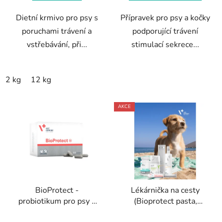
hvězdiček.
hvězdiček.
Dietní krmivo pro psy s
Přípravek pro psy a kočky
poruchami trávení a
podporující trávení
vstřebávání, při...
stimulací sekrece...
2 kg
12 kg
AKCE
BioProtect -
Lékárnička na cesty
probiotikum pro psy a
(Bioprotect pasta,
kočky 60 kapslí
Chlorhexidine Spej,
Průměrné