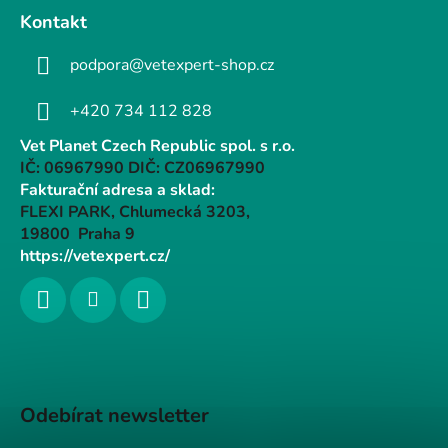
Kontakt
podpora@vetexpert-shop.cz
+420 734 112 828
Vet Planet Czech Republic spol. s r.o.
IČ: 06967990 DIČ: CZ06967990
Fakturační adresa a sklad:
FLEXI PARK, Chlumecká 3203,
19800 Praha 9
https://vetexpert.cz/
Odebírat newsletter