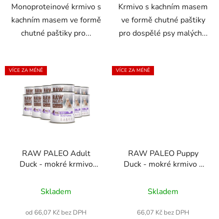
Monoproteinové krmivo s
Krmivo s kachním masem
kachním masem ve formě
ve formě chutné paštiky
chutné paštiky pro...
pro dospělé psy malých...
VÍCE ZA MÉNĚ
VÍCE ZA MÉNĚ
RAW PALEO Adult
RAW PALEO Puppy
Duck - mokré krmivo
Duck - mokré krmivo z
pro dospělé psy z
kachního masa 400 g
Průměrné
kachního masa 400g,
Skladem
Skladem
800g
hodnocení
produktu
od 66,07 Kč bez DPH
66,07 Kč bez DPH