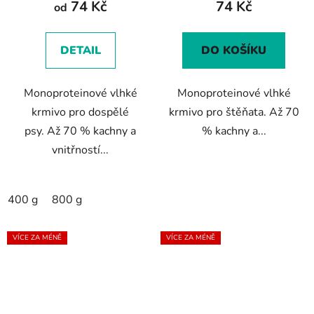
74 Kč
74 Kč
je
od
5,0
z
DETAIL
DO KOŠÍKU
5
hvězdiček.
Monoproteinové vlhké
Monoproteinové vlhké
krmivo pro dospělé
krmivo pro štěňata. Až 70
psy. Až 70 % kachny a
% kachny a...
vnitřností...
400 g
800 g
VÍCE ZA MÉNĚ
VÍCE ZA MÉNĚ