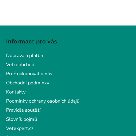
Z
á
Informace pro vás
p
a
Doprava a platba
t
Velkoobchod
í
Proč nakupovat u nás
Obchodní podmínky
Kontakty
Podmínky ochrany osobních údajů
Pravidla soutěží
Slovník pojmů
Vetexpert.cz