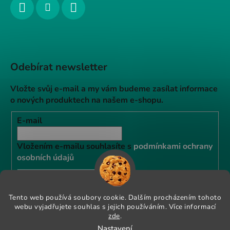
Odebírat newsletter
Vložte svůj e-mail a my vám budeme zasílat informace
o nových produktech na našem e-shopu.
E-mail
Vložením e-mailu souhlasíte s
podmínkami ochrany
osobních údajů
PŘIHLÁSIT SE
Tento web používá soubory cookie. Dalším procházením tohoto
webu vyjadřujete souhlas s jejich používáním. Více informací
Instagram
zde
.
Nastavení