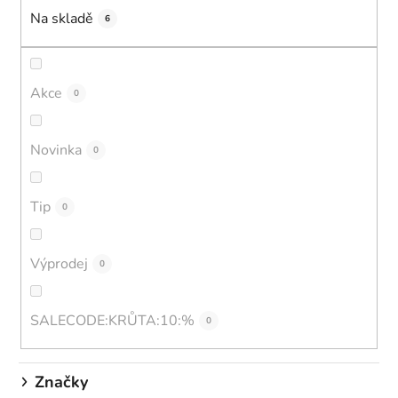
o
Na skladě
d
6
u
k
t
Akce
0
ů
Novinka
0
Tip
0
Výprodej
0
SALECODE:KRŮTA:10:%
0
Značky