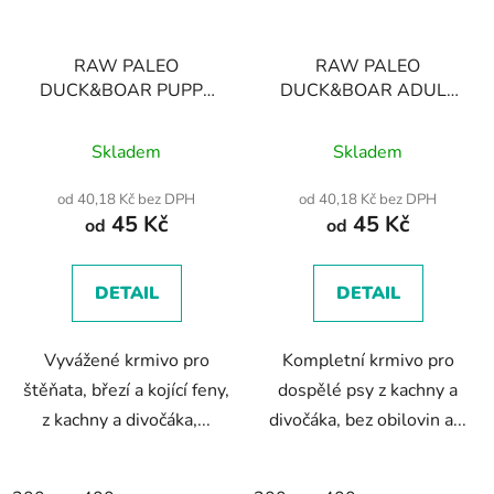
RAW PALEO
RAW PALEO
DUCK&BOAR PUPPY
DUCK&BOAR ADULT
CAN - Mokré krmivo
CAN - Mokré krmivo
Průměrné
pro štěňata kachní a
pro dospělé psy kachní
Skladem
Skladem
divočák
hodnocení
a divočák
produktu
od 40,18 Kč bez DPH
od 40,18 Kč bez DPH
45 Kč
45 Kč
je
od
od
5,0
z
DETAIL
DETAIL
5
hvězdiček.
Vyvážené krmivo pro
Kompletní krmivo pro
štěňata, březí a kojící feny,
dospělé psy z kachny a
z kachny a divočáka,...
divočáka, bez obilovin a...