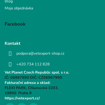
Blog
Moje objednávka
Facebook
Kontakt
podpora@vetexpert-shop.cz
+420 734 112 828
Vet Planet Czech Republic spol. s r.o.
IČ: 06967990 DIČ: CZ06967990
Fakturační adresa a sklad:
FLEXI PARK, Chlumecká 3203,
19800 Praha 9
https://vetexpert.cz/