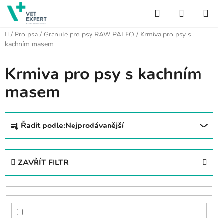
Přejít
Hledat
NÁKUP
na
obsah
KOŠÍK
Domů
/
Pro psa
/
Granule pro psy RAW PALEO
/
Krmiva pro psy s
kachním masem
Krmiva pro psy s kachním
masem
Ř
Řadit podle:
Nejprodávanější
a
z
e
ZAVŘÍT FILTR
n
í
p
r