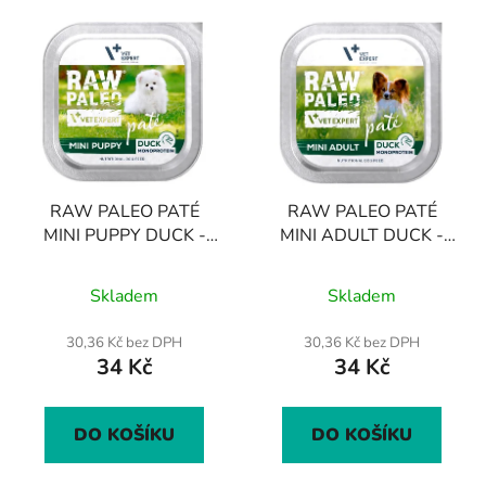
V
ý
p
i
s
p
r
RAW PALEO PATÉ
RAW PALEO PATÉ
o
MINI PUPPY DUCK -
MINI ADULT DUCK -
d
paštika z kachního masa
paštika z kachního masa
u
pro štěňata 150 g
pro dospělé psy 150 g
Skladem
Skladem
k
t
30,36 Kč bez DPH
30,36 Kč bez DPH
ů
34 Kč
34 Kč
DO KOŠÍKU
DO KOŠÍKU