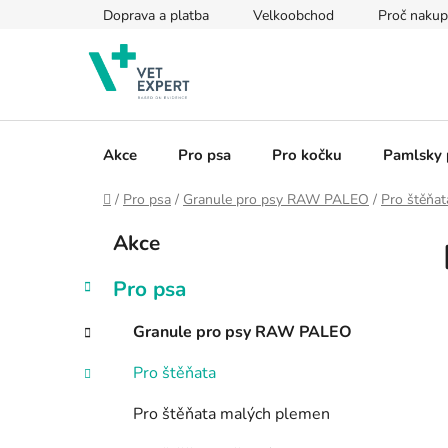
Přejít
Doprava a platba
Velkoobchod
Proč nakup
na
obsah
Akce
Pro psa
Pro kočku
Pamlsky 
Domů
/
Pro psa
/
Granule pro psy RAW PALEO
/
Pro štěňat
P
K
Přeskočit
Akce
a
kategorie
o
t
s
Pro psa
e
t
g
r
Granule pro psy RAW PALEO
o
a
r
Pro štěňata
i
n
e
n
Pro štěňata malých plemen
í