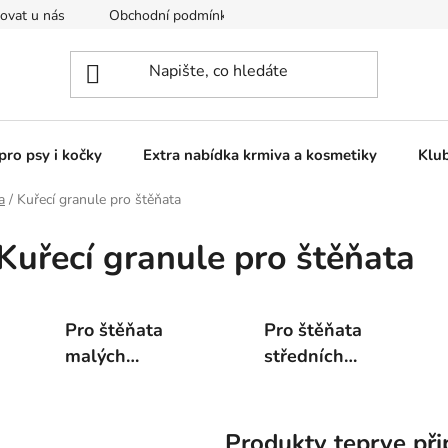
ovat u nás
Obchodní podmínky
Kontakty
Podmínky o
pro psy i kočky
Extra nabídka krmiva a kosmetiky
Klu
a
/
Kuřecí granule pro štěňata
Kuřecí granule pro štěňata
Pro štěňata
Pro štěňata
malých
středních
plemen
plemen
Produkty teprve při