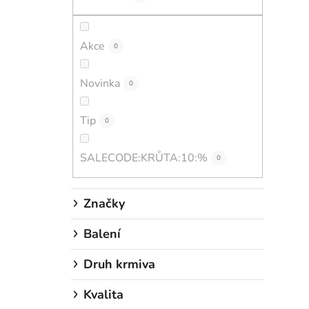
Akce
0
Novinka
0
Tip
0
SALECODE:KRŮTA:10:%
0
Značky
Balení
Druh krmiva
Kvalita