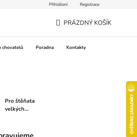
Přihlášení
Registrace
chrany osobních údajů
Pravidla soutěží
Slovník pojmů
PRÁZDNÝ KOŠÍK
NÁKUPNÍ
KOŠÍK
b chovatelů
Poradna
Kontakty
Pro štěňata
velkých
plemen
pravujeme.