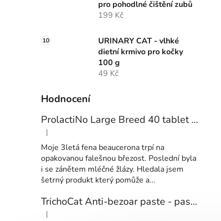
pro pohodlné čištění zubů
199 Kč
URINARY CAT - vlhké
dietní krmivo pro kočky
100 g
49 Kč
Hodnocení
ProlactiNo Large Breed 40 tablet - přípravek pro feny velkých plemen s příznaky falešné březosti
|
Hodnocení produktu je 5 z 5 hvězdiček.
Moje 3letá fena beaucerona trpí na
opakovanou falešnou březost. Poslední byla
i se zánětem mléčné žlázy. Hledala jsem
šetrný produkt který pomůže a...
TrichoCat Anti-bezoar paste - pasta pro kočky na omezení tvorby chlupových smotků
|
Hodnocení produktu je 1 z 5 hvězdiček.