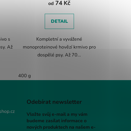
74 Kč
je
od
5,0
z
DETAIL
5
hvězdiček.
ivo s
Kompletní a vyvážené
sy. Až
monoproteinové hovězí krmivo pro
dospělé psy. Až 70...
400 g
Odebírat newsletter
shop.cz
Vložte svůj e-mail a my vám
budeme zasílat informace o
nových produktech na našem e-