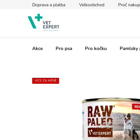
Přejít
Doprava a platba
Velkoobchod
Proč nakup
na
obsah
Akce
Pro psa
Pro kočku
Pamlsky 
VÍCE ZA MÉNĚ