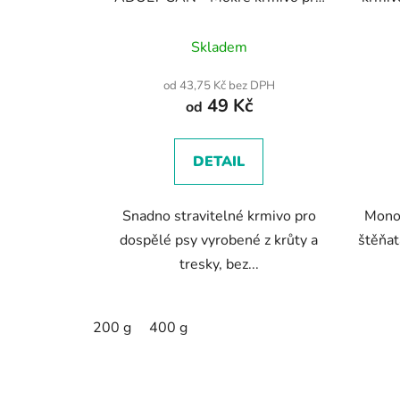
dospělé psy krůtí a treska
Skladem
od 43,75 Kč bez DPH
49 Kč
od
DETAIL
Snadno stravitelné krmivo pro
Monop
dospělé psy vyrobené z krůty a
štěňat
tresky, bez...
200 g
400 g