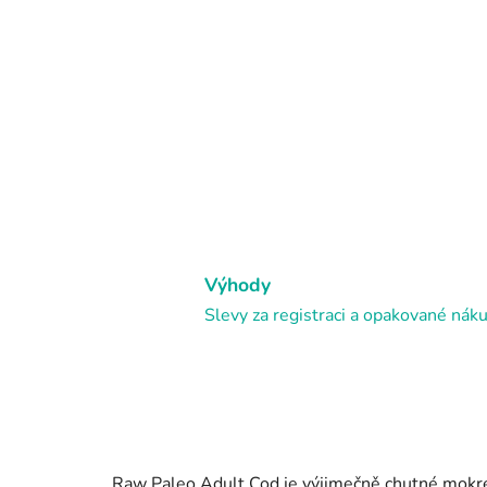
Výhody
Slevy za registraci a opakované nák
Raw Paleo Adult Cod je výjimečně chutné mokré 