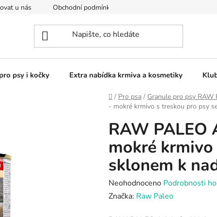
ovat u nás
Obchodní podmínky
Kontakty
Podmínky o
pro psy i kočky
Extra nabídka krmiva a kosmetiky
Klu
Domů
/
Pro psa
/
Granule pro psy RAW
- mokré krmivo s treskou pro psy 
RAW PALEO Ad
mokré krmivo 
sklonem k na
Průměrné
Neohodnoceno
Podrobnosti ho
hodnocení
Značka:
Raw Paleo
produktu