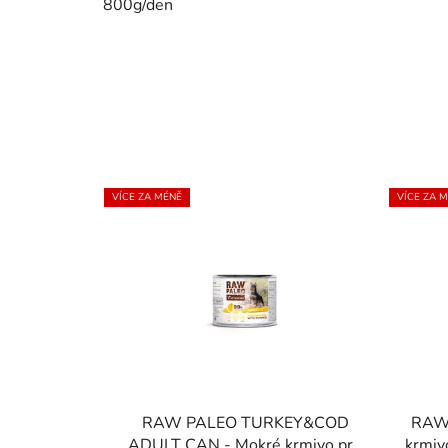
800g/den
VÍCE ZA MÉNĚ
VÍCE ZA 
RAW PALEO TURKEY&COD
RAW 
ADULT CAN - Mokré krmivo pro