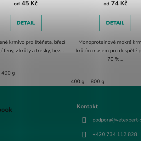
45 Kč
74 Kč
je
je
od
od
5,0
5,0
z
z
DETAIL
DETAIL
5
5
hvězdiček.
hvězdiček.
ené krmivo pro štěňata, březí
Monoproteinové mokré krm
cí feny, z krůty a tresky, bez...
krůtím masem pro dospělé p
70 %...
400 g
400 g
800 g
Kontakt
book
podpora@vetexpert-
+420 734 112 828