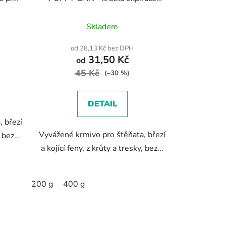
19/09 -30%
Skladem
od 28,13 Kč bez DPH
31,50 Kč
od
45 Kč
(–30 %)
DETAIL
 březí
Vyvážené krmivo pro štěňata, březí
 bez...
a kojící feny, z krůty a tresky, bez...
200 g
400 g