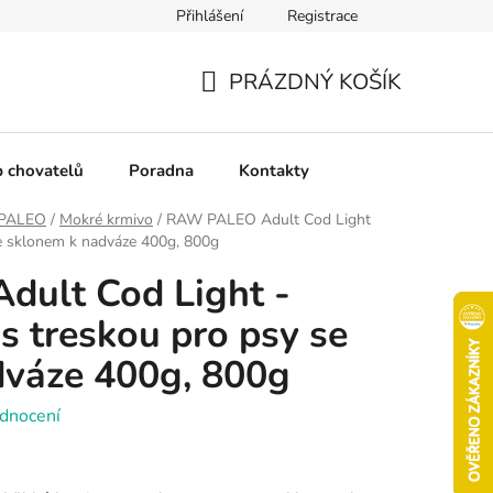
Přihlášení
Registrace
chrany osobních údajů
Pravidla soutěží
Slovník pojmů
PRÁZDNÝ KOŠÍK
NÁKUPNÍ
KOŠÍK
b chovatelů
Poradna
Kontakty
 PALEO
/
Mokré krmivo
/
RAW PALEO Adult Cod Light
se sklonem k nadváze 400g, 800g
ult Cod Light -
s treskou pro psy se
dváze 400g, 800g
dnocení