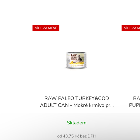
VÍCE ZA MÉNĚ
VÍCE ZA 
RAW PALEO TURKEY&COD
RA
ADULT CAN - Mokré krmivo pro
PUPP
dospělé psy krůtí a treska
Skladem
od 43,75 Kč bez DPH