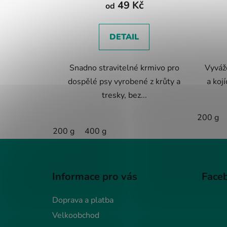
49 Kč
od
DETAIL
Snadno stravitelné krmivo pro
Vyváž
dospělé psy vyrobené z krůty a
a kojí
tresky, bez...
200 g
200 g
400 g
Z
á
Informace pro vás
Face
p
a
Doprava a platba
t
Velkoobchod
í