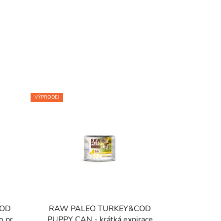
VÝPRODEJ
COD
RAW PALEO TURKEY&COD
o pro
PUPPY CAN - krátká expirace