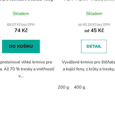
štěňata krůtí a treska
Průměrné
Skladem
Skladem
hodnocení
produktu
66,07 Kč bez DPH
od 40,18 Kč bez DPH
74 Kč
45 Kč
je
od
5,0
z
DO KOŠÍKU
DETAIL
5
hvězdiček.
roteinové vlhké krmivo pro
Vyvážené krmivo pro štěňata,
a. Až 70 % tresky a vnitřností
a kojící feny, z krůty a tresky,
v...
200 g
400 g