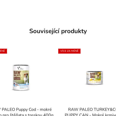
Související produkty
MÉNĚ
VÍCE ZA MÉNĚ
PALEO Puppy Cod - mokré
RAW PALEO TURKEY&
krmivo pro štěňata s treskou 400g
PUPPY CAN - Mokré krmiv