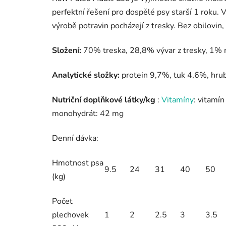
perfektní řešení pro dospělé psy starší 1 roku.
V
výrobě potravin pocházejí z tresky.
Bez obilovin,
Složení:
70% treska, 28,8% vývar z tresky, 1% 
Analytické složky:
protein 9,7%, tuk 4,6%, hru
Nutriční doplňkové látky/kg
:
Vitamíny
: vitamí
monohydrát: 42 mg
Denní dávka:
Hmotnost psa
9.5
24
31
40
50
(kg)
Počet
plechovek
1
2
2.5
3
3.5