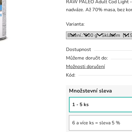
RAW PALEO Adult Cod Light - 
je
nadváze. Až 70% masa, bez kon
0,0
z
Varianta:
5
hvězdiček.
Dostupnost
Můžeme doručit do:
Možnosti doručení
Kód:
Množstevní sleva
1 - 5 ks
6 a více ks = sleva 5 %