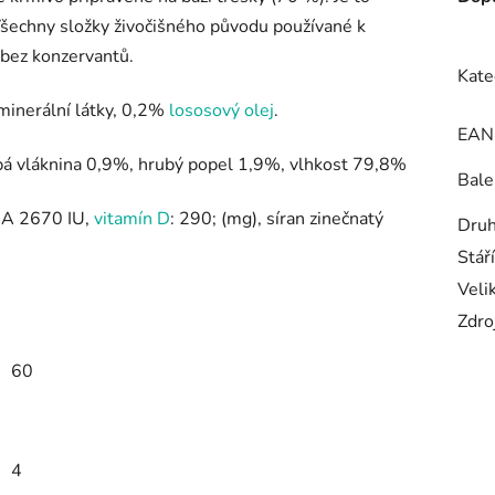
šechny složky živočišného původu používané k
 bez konzervantů.
Kate
minerální látky, 0,2%
lososový olej
.
EAN
bá vláknina 0,9%, hrubý popel 1,9%, vlhkost 79,8%
Bale
n A 2670 IU,
vitamín D
: 290;
(mg), síran zinečnatý
Druh
Stář
Veli
Zdro
60
4