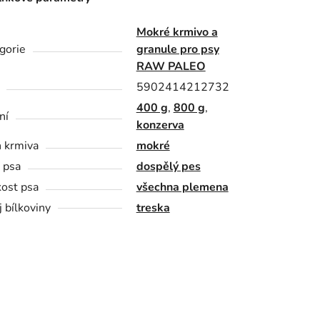
Mokré krmivo a
gorie
granule pro psy
RAW PALEO
5902414212732
400 g
,
800 g
,
ní
konzerva
 krmiva
mokré
í psa
dospělý pes
kost psa
všechna plemena
j bílkoviny
treska