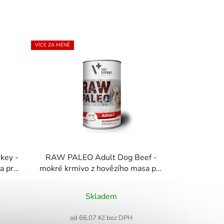
VÍCE ZA MÉNĚ
key -
RAW PALEO Adult Dog Beef -
a pro
mokré krmivo z hovězího masa pro
dospělé psy
Průměrné
Skladem
hodnocení
produktu
od 66,07 Kč bez DPH