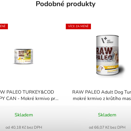
Podobné produkty
MÉNĚ
VÍCE ZA MÉNĚ
W PALEO TURKEY&COD
RAW PALEO Adult Dog Tur
Y CAN - Mokré krmivo pro
mokré krmivo z krůtího mas
štěňata krůtí a treska
dospělé psy
Průměrné
Průměrné
Skladem
Skladem
hodnocení
hodnocení
produktu
produktu
od 40,18 Kč bez DPH
od 66,07 Kč bez DPH