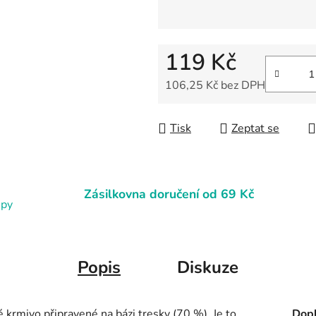
119 Kč
106,25 Kč bez DPH
Měrná cena:
Tisk
Zeptat se
Zásilkovna doručení od 69 Kč
upy
Popis
Diskuze
krmivo připravené na bázi tresky (70 %).
Je to
Dopl