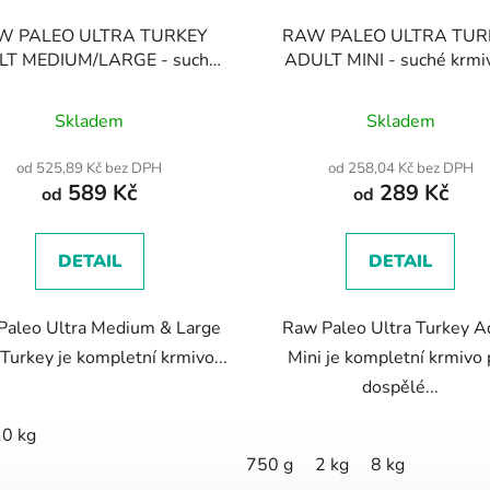
W PALEO ULTRA TURKEY
RAW PALEO ULTRA TUR
T MEDIUM/LARGE - suché
ADULT MINI - suché krmi
anule s krůtím masem pro
krůtím masem pro dospělé
Průměrné
Průměrné
ělé psy středních a velkých
malých plemen
Skladem
Skladem
plemen
hodnocení
hodnocení
produktu
produktu
od 525,89 Kč bez DPH
od 258,04 Kč bez DPH
589 Kč
289 Kč
je
je
od
od
5,0
4,9
z
z
DETAIL
DETAIL
5
5
hvězdiček.
hvězdiček.
Paleo Ultra Medium & Large
Raw Paleo Ultra Turkey A
Turkey je kompletní krmivo...
Mini je kompletní krmivo 
dospělé...
0 kg
750 g
2 kg
8 kg