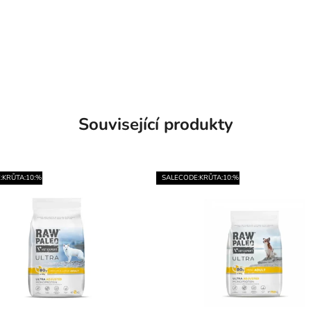
Související produkty
:KRŮTA:10:%
SALECODE:KRŮTA:10:%