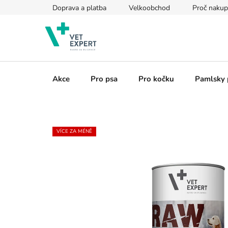
Přejít
Doprava a platba
Velkoobchod
Proč nakup
na
obsah
Akce
Pro psa
Pro kočku
Pamlsky 
VÍCE ZA MÉNĚ