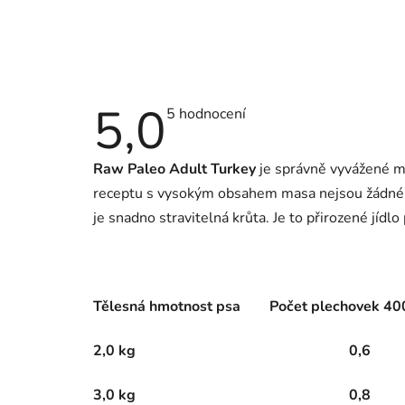
5,0
Průměrné
5 hodnocení
hodnocení
produktu
je
Raw Paleo Adult Turkey
je správně vyvážené mo
5,0
z
receptu s vysokým obsahem masa nejsou žádné o
5
hvězdiček.
je snadno stravitelná krůta. Je to přirozené jídlo
Tělesná hmotnost psa
Počet plechovek 40
2,0 kg
0,6
3,0 kg
0,8