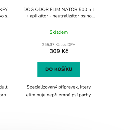
KEY
DOG ODOR ELIMINATOR 500 ml
vo s
+ aplikátor - neutralizátor psího
 psy
pachu
Průměrné
Skladem
hodnocení
produktu
255,37 Kč bez DPH
309 Kč
je
5,0
z
DO KOŠÍKU
5
hvězdiček.
dult
Specializovaný přípravek, který
pro
eliminuje nepříjemné psí pachy.