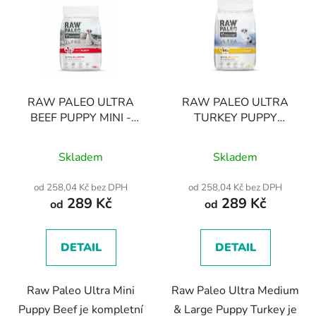
RAW PALEO ULTRA
RAW PALEO ULTRA
BEEF PUPPY MINI -
TURKEY PUPPY
suché krmivo s hovězím
MEDIUM/LARGE -
Průměrné
Průměrné
masem pro štěňata
suché krmivo s krůtím
Skladem
Skladem
malých plemen
hodnocení
masem pro štěňata
hodnocení
středních a velkých
produktu
produktu
od 258,04 Kč bez DPH
od 258,04 Kč bez DPH
plemen
289 Kč
289 Kč
je
je
od
od
5,0
5,0
z
z
DETAIL
DETAIL
5
5
hvězdiček.
hvězdiček.
Raw Paleo Ultra Mini
Raw Paleo Ultra Medium
Puppy Beef je kompletní
& Large Puppy Turkey je