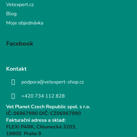
Vetexpert.cz
Blog
Moje objednávka
Facebook
Kontakt
podpora@vetexpert-shop.cz
+420 734 112 828
Vet Planet Czech Republic spol. s r.o.
IČ: 06967990 DIČ: CZ06967990
Fakturační adresa a sklad:
FLEXI PARK, Chlumecká 3203,
19800 Praha 9