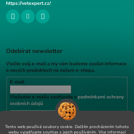
https://vetexpert.cz/
Odebírat newsletter
Vložte svůj e-mail a my vám budeme zasílat informace
o nových produktech na našem e-shopu.
E-mail
Vložením e-mailu souhlasíte s
podmínkami ochrany
osobních údajů
PŘIHLÁSIT SE
Tento web používá soubory cookie. Dalším procházením tohoto
webu vyjadřujete souhlas s jejich používáním. Více informací