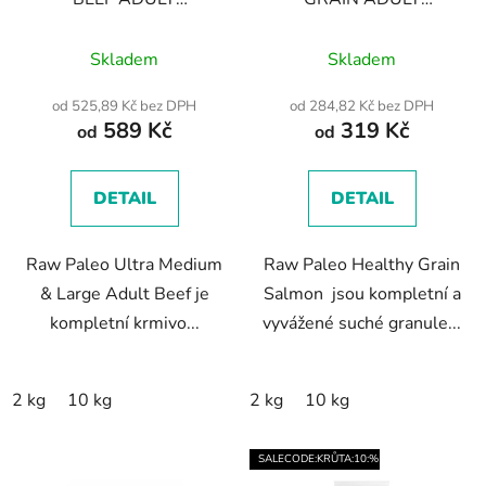
MEDIUM/LARGE -
SALMON - suché
Průměrné
Průměrné
suché krmivo s hovězím
granule s lososem pro
Skladem
Skladem
masem pro dospělé psy
hodnocení
dospělé psy
hodnocení
středních a velkých
produktu
produktu
od 525,89 Kč bez DPH
od 284,82 Kč bez DPH
plemen
589 Kč
319 Kč
je
je
od
od
5,0
5,0
z
z
DETAIL
DETAIL
5
5
hvězdiček.
hvězdiček.
Raw Paleo Ultra Medium
Raw Paleo Healthy Grain
& Large Adult Beef je
Salmon jsou kompletní a
kompletní krmivo...
vyvážené suché granule...
2 kg
10 kg
2 kg
10 kg
SALECODE:KRŮTA:10:%