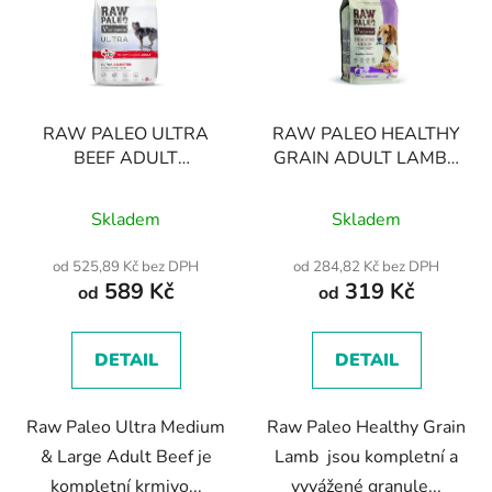
RAW PALEO ULTRA
RAW PALEO HEALTHY
BEEF ADULT
GRAIN ADULT LAMB -
MEDIUM/LARGE -
suché granule s
Průměrné
suché krmivo s hovězím
jehněčím masem pro
Skladem
Skladem
masem pro dospělé psy
hodnocení
dospělé psy
středních a velkých
produktu
od 525,89 Kč bez DPH
od 284,82 Kč bez DPH
plemen
589 Kč
319 Kč
je
od
od
5,0
z
DETAIL
DETAIL
5
hvězdiček.
Raw Paleo Ultra Medium
Raw Paleo Healthy Grain
& Large Adult Beef je
Lamb jsou kompletní a
kompletní krmivo...
vyvážené granule...