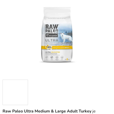
5,0
z
5
hvězdiček.
Raw Paleo Ultra Medium & Large Adult Turkey
je