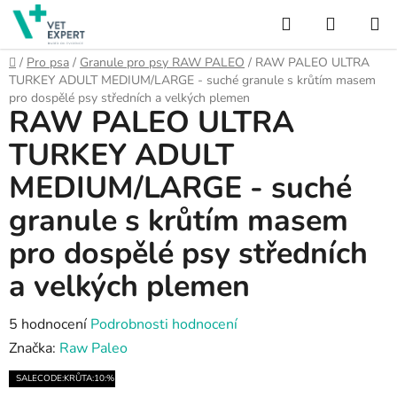
Přejít
Hledat
NÁKUP
na
obsah
KOŠÍK
Domů
/
Pro psa
/
Granule pro psy RAW PALEO
/
RAW PALEO ULTRA
TURKEY ADULT MEDIUM/LARGE - suché granule s krůtím masem
pro dospělé psy středních a velkých plemen
RAW PALEO ULTRA
TURKEY ADULT
MEDIUM/LARGE - suché
granule s krůtím masem
pro dospělé psy středních
a velkých plemen
Průměrné
5 hodnocení
Podrobnosti hodnocení
hodnocení
Značka:
Raw Paleo
produktu
SALECODE:KRŮTA:10:%
je