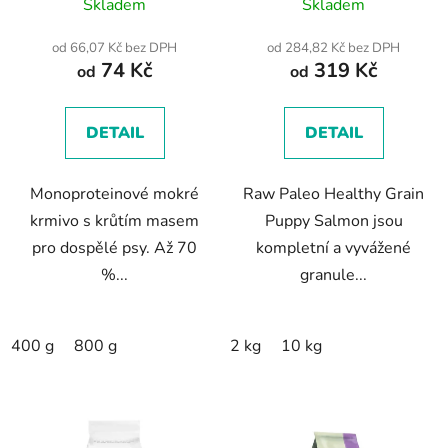
Skladem
Skladem
hodnocení
hodnocení
produktu
produktu
od 66,07 Kč bez DPH
od 284,82 Kč bez DPH
74 Kč
319 Kč
je
je
od
od
5,0
5,0
z
z
DETAIL
DETAIL
5
5
hvězdiček.
hvězdiček.
Monoproteinové mokré
Raw Paleo Healthy Grain
krmivo s krůtím masem
Puppy Salmon jsou
pro dospělé psy. Až 70
kompletní a vyvážené
%...
granule...
400 g
800 g
2 kg
10 kg