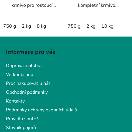
krmivo pro rostoucí...
kompletní krmivo...
750 g
2 kg
8 kg
750 g
2 kg
10 kg
Z
á
Informace pro vás
p
a
Doprava a platba
t
Velkoobchod
í
Proč nakupovat u nás
Obchodní podmínky
Kontakty
Podmínky ochrany osobních údajů
Pravidla soutěží
Slovník pojmů