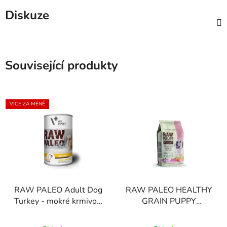
Diskuze
Související produkty
VÍCE ZA MÉNĚ
RAW PALEO Adult Dog
RAW PALEO HEALTHY
Turkey - mokré krmivo z
GRAIN PUPPY
krůtího masa pro
SALMON - suché
Průměrné
Průměrné
dospělé psy
granule pro štěňata