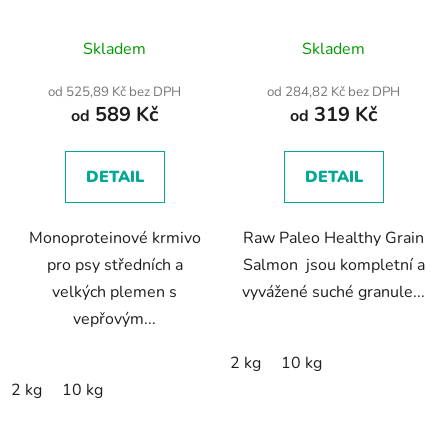
MEDIUM&LARGE
SALMON - suché
Průměrné
ADULT - suché granule
granule s lososem pro
Skladem
Skladem
s vepřovým masem pro
dospělé psy
hodnocení
dospělé psy středních a
produktu
od 525,89 Kč bez DPH
od 284,82 Kč bez DPH
velkých plemen
589 Kč
319 Kč
je
od
od
5,0
z
DETAIL
DETAIL
5
hvězdiček.
Monoproteinové krmivo
Raw Paleo Healthy Grain
pro psy středních a
Salmon jsou kompletní a
velkých plemen s
vyvážené suché granule...
vepřovým...
2 kg
10 kg
2 kg
10 kg