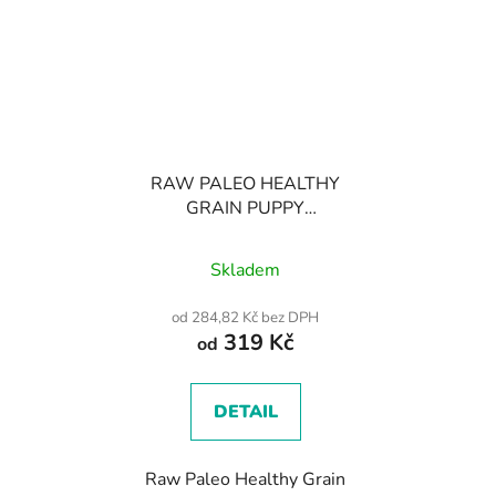
RAW PALEO HEALTHY
GRAIN PUPPY
SALMON - suché
Průměrné
granule pro štěňata
Skladem
hodnocení
produktu
od 284,82 Kč bez DPH
319 Kč
je
od
5,0
z
DETAIL
5
hvězdiček.
Raw Paleo Healthy Grain