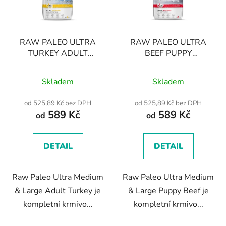
s
p
r
RAW PALEO ULTRA
RAW PALEO ULTRA
o
TURKEY ADULT
BEEF PUPPY
d
MEDIUM/LARGE -
MEDIUM/LARGE -
u
Průměrné
Průměrné
suché granule s krůtím
suché krmivo s hovězím
Skladem
Skladem
k
masem pro dospělé psy
hodnocení
masem pro štěňata
hodnocení
t
středních a velkých
středních a velkých
produktu
produktu
od 525,89 Kč bez DPH
od 525,89 Kč bez DPH
ů
plemen
plemen
589 Kč
589 Kč
je
je
od
od
5,0
5,0
z
z
DETAIL
DETAIL
5
5
hvězdiček.
hvězdiček.
Raw Paleo Ultra Medium
Raw Paleo Ultra Medium
& Large Adult Turkey je
& Large Puppy Beef je
kompletní krmivo...
kompletní krmivo...