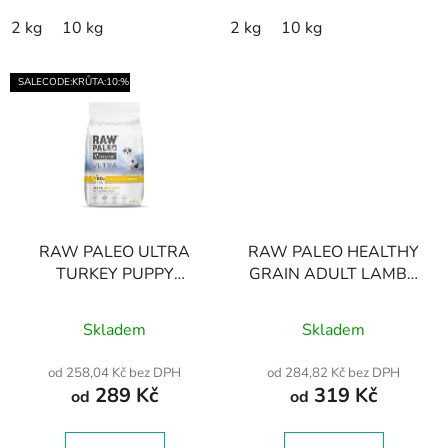
2 kg
10 kg
2 kg
10 kg
SALECODE:KRŮTA:10:%
RAW PALEO ULTRA
RAW PALEO HEALTHY
TURKEY PUPPY
GRAIN ADULT LAMB -
MEDIUM/LARGE -
suché granule s
Průměrné
suché krmivo s krůtím
jehněčím masem pro
Skladem
Skladem
masem pro štěňata
hodnocení
dospělé psy
středních a velkých
produktu
od 258,04 Kč bez DPH
od 284,82 Kč bez DPH
plemen
289 Kč
319 Kč
je
od
od
5,0
z