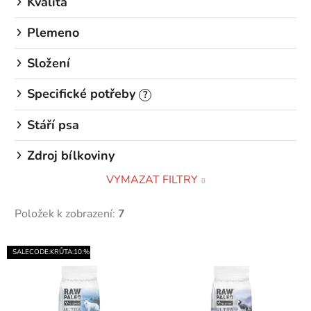
Kvalita
Plemeno
Složení
Specifické potřeby
?
Stáří psa
Zdroj bílkoviny
VYMAZAT FILTRY
Položek k zobrazení:
7
V
SALECODE:KRŮTA:10:%
ý
p
i