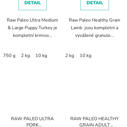
DETAIL
DETAIL
5
hvězdiček.
Raw Paleo Ultra Medium
Raw Paleo Healthy Grain
& Large Puppy Turkey je
Lamb jsou kompletní a
kompletní krmivo...
vyvážené granule...
750 g
2 kg
10 kg
2 kg
10 kg
RAW PALEO ULTRA
RAW PALEO HEALTHY
PORK
GRAIN ADULT