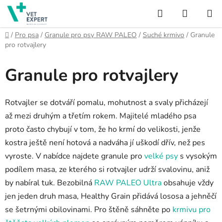
Přejít
Hledat
NÁKUP
na
obsah
KOŠÍK
Domů
/
Pro psa
/
Granule pro psy RAW PALEO
/
Suché krmivo
/
Granule
pro rotvajlery
Granule pro rotvajlery
Rotvajler se dotváří pomalu, mohutnost a svaly přicházejí
až mezi druhým a třetím rokem. Majitelé mladého psa
proto často chybují v tom, že ho krmí do velikosti, jenže
kostra ještě není hotová a nadváha jí uškodí dřív, než pes
vyroste. V nabídce najdete granule pro
velké psy
s vysokým
podílem masa, ze kterého si rotvajler udrží svalovinu, aniž
by nabíral tuk. Bezobilná
RAW PALEO Ultra
obsahuje vždy
jen jeden druh masa, Healthy Grain přidává lososa a jehněčí
se šetrnými obilovinami. Pro štěně sáhněte po
krmivu pro