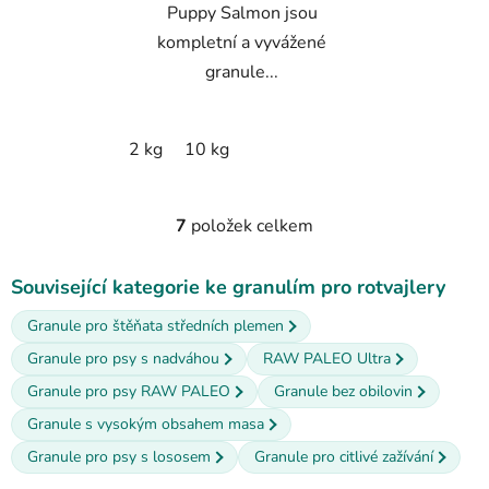
Puppy Salmon jsou
kompletní a vyvážené
granule...
2 kg
10 kg
7
položek celkem
O
v
l
Související kategorie ke granulím pro rotvajlery
á
Granule pro štěňata středních plemen
d
a
Granule pro psy s nadváhou
RAW PALEO Ultra
c
Granule pro psy RAW PALEO
Granule bez obilovin
í
Granule s vysokým obsahem masa
p
r
Granule pro psy s lososem
Granule pro citlivé zažívání
v