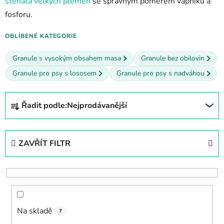
štěňata velkých plemen
se správným poměrem vápníku a
fosforu.
OBLÍBENÉ KATEGORIE
Granule s vysokým obsahem masa
Granule bez obilovin
Granule pro psy s lososem
Granule pro psy s nadváhou
Ř
Řadit podle:
Nejprodávanější
a
z
e
ZAVŘÍT FILTR
n
í
p
r
o
Na skladě
d
7