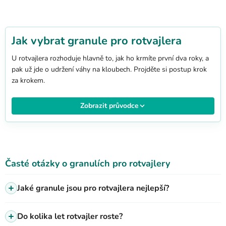
k
y
v
ý
Jak vybrat granule pro rotvajlera
p
U rotvajlera rozhoduje hlavně to, jak ho krmíte první dva roky, a
i
pak už jde o udržení váhy na kloubech. Projděte si postup krok
s
za krokem.
u
Zobrazit průvodce
Časté otázky o granulích pro rotvajlery
Jaké granule jsou pro rotvajlera nejlepší?
Do kolika let rotvajler roste?