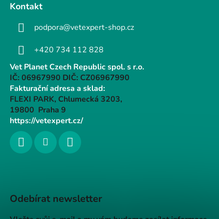
Kontakt
podpora@vetexpert-shop.cz
+420 734 112 828
Vet Planet Czech Republic spol. s r.o.
IČ: 06967990 DIČ: CZ06967990
Fakturační adresa a sklad:
FLEXI PARK, Chlumecká 3203,
19800 Praha 9
https://vetexpert.cz/
Odebírat newsletter