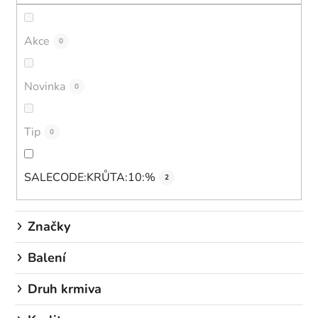
u
k
t
Akce
0
ů
Novinka
0
Tip
0
SALECODE:KRŮTA:10:%
2
Značky
Balení
Druh krmiva