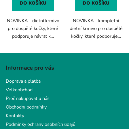
z
DO KOŠÍKU
DO KOŠÍKU
5
hvězdiček.
NOVINKA - dietní krmivo
NOVINKA - kompletní
pro dospělé kočky, které
dietní krmivo pro dospělé
podporuje návrat k...
kočky, které podporuje...
Z
á
Informace pro vás
p
a
Doprava a platba
t
Velkoobchod
í
Proč nakupovat u nás
Obchodní podmínky
Kontakty
Podmínky ochrany osobních údajů