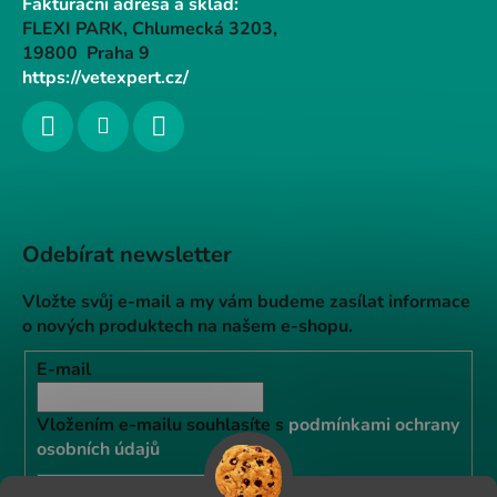
Fakturační adresa a sklad:
FLEXI PARK, Chlumecká 3203,
19800 Praha 9
https://vetexpert.cz/
Odebírat newsletter
Vložte svůj e-mail a my vám budeme zasílat informace
o nových produktech na našem e-shopu.
E-mail
Vložením e-mailu souhlasíte s
podmínkami ochrany
osobních údajů