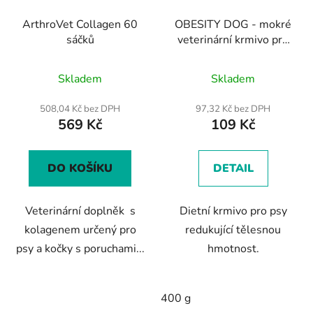
ArthroVet Collagen 60
OBESITY DOG - mokré
sáčků
veterinární krmivo pro
psy s nadváhou 400 g
Skladem
Skladem
508,04 Kč bez DPH
97,32 Kč bez DPH
569 Kč
109 Kč
DO KOŠÍKU
DETAIL
Veterinární doplněk s
Dietní krmivo pro psy
kolagenem určený pro
redukující tělesnou
psy a kočky s poruchami...
hmotnost.
400 g