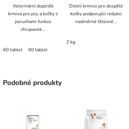
hvězdiček.
Veterinární doplněk
Dietní krmivo pro dospělé
krmiva pro psy a kočky s
kočky podporující redukci
poruchami funkce
nadměrné tělesné...
chrupavek...
2 kg
60 tablet
90 tablet
Podobné produkty