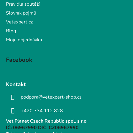
Pravidla soutěží
Slovník pojmů
Vetexpert.cz
Blog
Moje objednávka
Facebook
Kontakt
podpora@vetexpert-shop.cz
+420 734 112 828
Vet Planet Czech Republic spol. s r.o.
IČ: 06967990 DIČ: CZ06967990