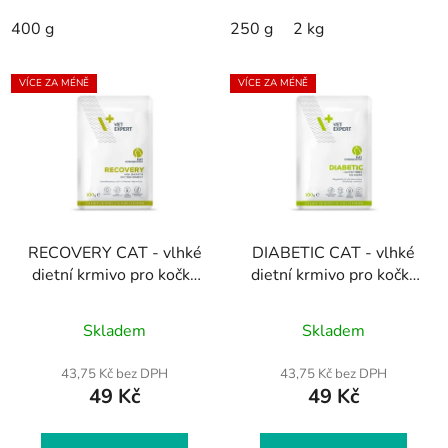
400 g
250 g
2 kg
VÍCE ZA MÉNĚ
VÍCE ZA MÉNĚ
RECOVERY CAT - vlhké
DIABETIC CAT - vlhké
dietní krmivo pro kočky
dietní krmivo pro kočky
100g
100 g
Průměrné
Skladem
Skladem
hodnocení
produktu
43,75 Kč bez DPH
43,75 Kč bez DPH
49 Kč
49 Kč
je
5,0