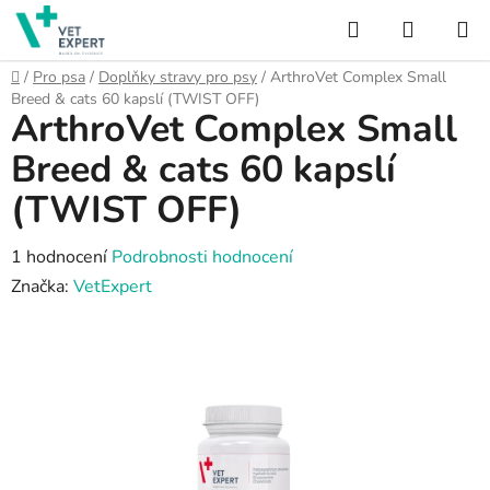
Přejít
Hledat
NÁKUP
na
obsah
KOŠÍK
Domů
/
Pro psa
/
Doplňky stravy pro psy
/
ArthroVet Complex Small
Breed & cats 60 kapslí (TWIST OFF)
ArthroVet Complex Small
Breed & cats 60 kapslí
(TWIST OFF)
Průměrné
1 hodnocení
Podrobnosti hodnocení
hodnocení
Značka:
VetExpert
produktu
je
5,0
z
5
hvězdiček.