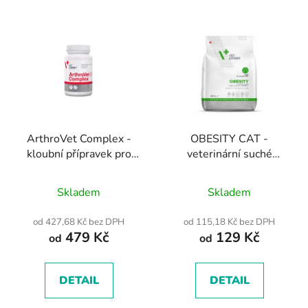
ArthroVet Complex -
OBESITY CAT -
kloubní přípravek pro
veterinární suché
psy a kočky 60,90
granule pro kočky
Průměrné
tablet
Skladem
Skladem
hodnocení
produktu
od 427,68 Kč bez DPH
od 115,18 Kč bez DPH
479 Kč
129 Kč
je
od
od
5,0
z
DETAIL
DETAIL
5