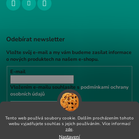
Odebírat newsletter
Vložte svůj e-mail a my vám budeme zasílat informace
o nových produktech na našem e-shopu.
E-mail
Vložením e-mailu souhlasíte s
podmínkami ochrany
osobních údajů
PŘIHLÁSIT SE
Tento web používá soubory cookie. Dalším procházením tohoto
webu vyjadřujete souhlas s jejich používáním. Více informací
Instagram
zde
.
Nastavení