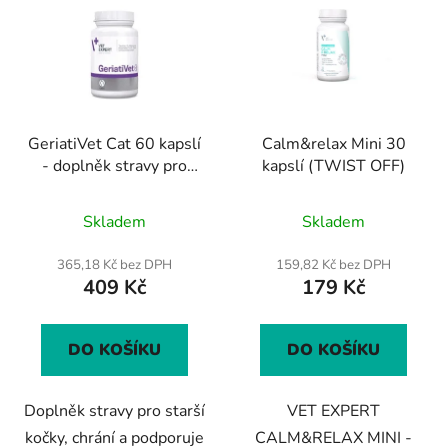
GeriatiVet Cat 60 kapslí
Calm&relax Mini 30
- doplněk stravy pro
kapslí (TWIST OFF)
starší kočky
Průměrné
Průměrné
Skladem
Skladem
hodnocení
hodnocení
produktu
produktu
365,18 Kč bez DPH
159,82 Kč bez DPH
409 Kč
179 Kč
je
je
5,0
5,0
z
z
DO KOŠÍKU
DO KOŠÍKU
5
5
hvězdiček.
hvězdiček.
Doplněk stravy pro starší
VET EXPERT
kočky, chrání a podporuje
CALM&RELAX MINI -