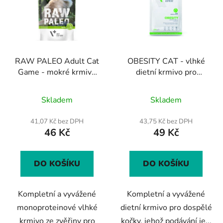
RAW PALEO Adult Cat
OBESITY CAT - vlhké
Game - mokré krmivo
dietní krmivo pro
se zvěřinou pro dospělé
dospělé kočky 100 g
kočky
Skladem
Skladem
41,07 Kč bez DPH
43,75 Kč bez DPH
46 Kč
49 Kč
DO KOŠÍKU
DO KOŠÍKU
Kompletní a vyvážené
Kompletní a vyvážené
monoproteinové vlhké
dietní krmivo pro dospělé
krmivo ze zvěřiny pro
kočky, jehož podávání je...