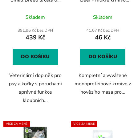
kapslí (TWIST OFF)
pro koťata s hovězím
Průměrné
Průměrné
masem 100 g
Skladem
Skladem
hodnocení
hodnocení
produktu
produktu
391,96 Kč bez DPH
41,07 Kč bez DPH
439 Kč
46 Kč
je
je
5,0
5,0
z
z
DO KOŠÍKU
DO KOŠÍKU
5
5
hvězdiček.
hvězdiček.
Veterinární doplněk pro
Kompletní a vyvážené
psy a kočky s poruchami
monoproteinové krmivo z
správné funkce
hovězího masa pro...
kloubních...
VÍCE ZA MÉNĚ
VÍCE ZA MÉNĚ