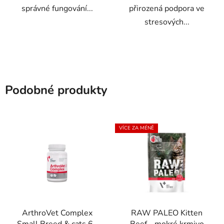
správné fungování...
přirozená podpora ve
stresových...
Podobné produkty
VÍCE ZA MÉNĚ
ArthroVet Complex
RAW PALEO Kitten
Small Breed & cats 60
Beef - mokré krmivo