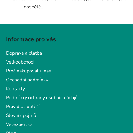
dospělé...
Z
á
Informace pro vás
p
a
Doprava a platba
t
Velkoobchod
í
Proč nakupovat u nás
Obchodní podmínky
Kontakty
Podmínky ochrany osobních údajů
Pravidla soutěží
Slovník pojmů
Vetexpert.cz