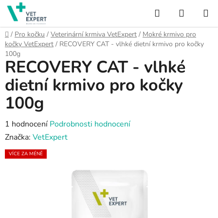
Přejít
Hledat
NÁKUP
na
obsah
KOŠÍK
Domů
/
Pro kočku
/
Veterinární krmiva VetExpert
/
Mokré krmivo pro
kočky VetExpert
/
RECOVERY CAT - vlhké dietní krmivo pro kočky
100g
RECOVERY CAT - vlhké
dietní krmivo pro kočky
100g
Průměrné
1 hodnocení
Podrobnosti hodnocení
hodnocení
Značka:
VetExpert
produktu
VÍCE ZA MÉNĚ
je
5,0
z
5
hvězdiček.