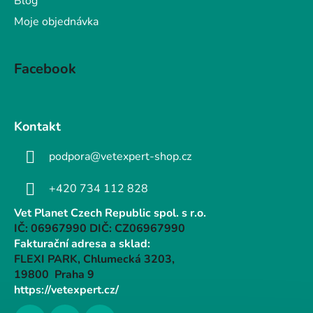
Blog
Moje objednávka
Facebook
Kontakt
podpora@vetexpert-shop.cz
+420 734 112 828
Vet Planet Czech Republic spol. s r.o.
IČ: 06967990 DIČ: CZ06967990
Fakturační adresa a sklad:
FLEXI PARK, Chlumecká 3203,
19800 Praha 9
https://vetexpert.cz/