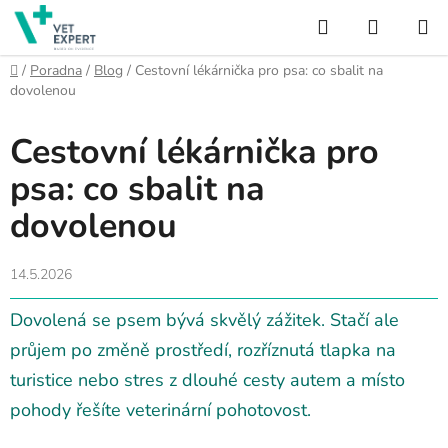
Přejít
Hledat
NÁKUP
na
obsah
KOŠÍK
Domů
/
Poradna
/
Blog
/
Cestovní lékárnička pro psa: co sbalit na
dovolenou
Cestovní lékárnička pro
psa: co sbalit na
dovolenou
14.5.2026
Dovolená se psem bývá skvělý zážitek. Stačí ale
průjem po změně prostředí, rozříznutá tlapka na
turistice nebo stres z dlouhé cesty autem a místo
pohody řešíte veterinární pohotovost.