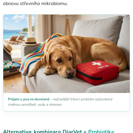
obnovu střevního mikrobiomu.
Průjem u psa na dovolené
– nejčastější trávicí problém způsobený
změnou prostředí, vody a stresem.
Alternativa: kombinace DiarVet +
Probiotika