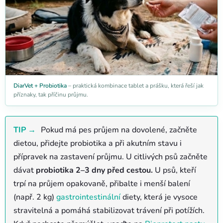
DiarVet + Probiotika
– praktická kombinace tablet a prášku, která řeší jak
příznaky, tak příčinu průjmu.
TIP →
Pokud má pes průjem na dovolené, začněte
dietou, přidejte probiotika a při akutním stavu i
přípravek na zastavení průjmu. U citlivých psů začněte
dávat
probiotika 2–3 dny před cestou.
U psů, kteří
trpí na průjem opakovaně, přibalte i menší balení
(např. 2 kg)
gastrointestinální
diety, která je vysoce
stravitelná a pomáhá stabilizovat trávení při potížích.