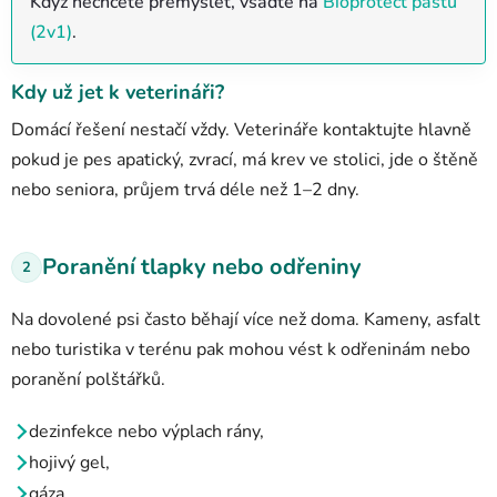
Když nechcete přemýšlet, vsaďte na
Bioprotect pastu
(2v1)
.
Kdy už jet k veterináři?
Domácí řešení nestačí vždy. Veterináře kontaktujte hlavně
pokud
je pes apatický,
zvrací,
má krev ve stolici,
jde o štěně
nebo seniora,
průjem trvá déle než 1–2 dny.
Poranění tlapky nebo odřeniny
2
Na dovolené psi často běhají více než doma. Kameny, asfalt
nebo turistika v terénu pak mohou vést k odřeninám nebo
poranění polštářků.
dezinfekce nebo výplach rány,
hojivý gel,
gáza,