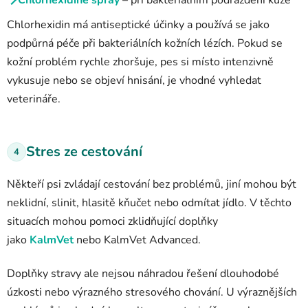
Chlorhexidine spray
– při bakteriálním podráždění kůže
Chlorhexidin má antiseptické účinky a používá se jako
podpůrná péče při bakteriálních kožních lézích. Pokud se
kožní problém rychle zhoršuje, pes si místo intenzivně
vykusuje nebo se objeví hnisání, je vhodné vyhledat
veterináře.
Stres ze cestování
4
Někteří psi zvládají cestování bez problémů, jiní mohou být
neklidní, slinit, hlasitě kňučet nebo odmítat jídlo.
V těchto
situacích mohou pomoci zklidňující doplňky
jako
KalmVet
nebo KalmVet Advanced.
Doplňky stravy ale nejsou náhradou řešení dlouhodobé
úzkosti nebo výrazného stresového chování. U výraznějších