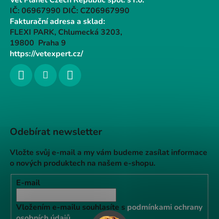
Vet Planet Czech Republic spol. s r.o.
IČ: 06967990 DIČ: CZ06967990
Fakturační adresa a sklad:
FLEXI PARK, Chlumecká 3203,
19800 Praha 9
https://vetexpert.cz/
Odebírat newsletter
Vložte svůj e-mail a my vám budeme zasílat informace
o nových produktech na našem e-shopu.
E-mail
Vložením e-mailu souhlasíte s
podmínkami ochrany
osobních údajů