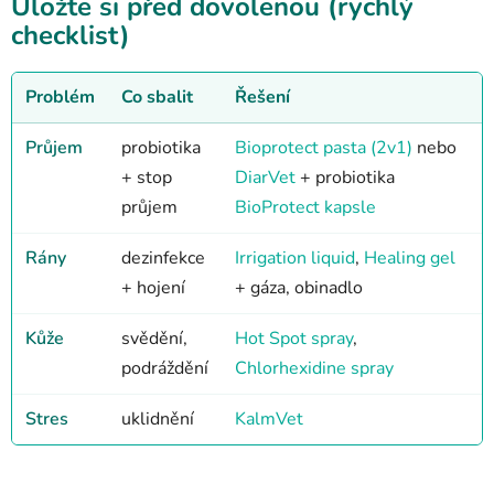
Uložte si před dovolenou (rychlý
checklist)
Problém
Co sbalit
Řešení
Průjem
probiotika
Bioprotect pasta (2v1)
nebo
+ stop
DiarVet
+ probiotika
průjem
BioProtect kapsle
Rány
dezinfekce
Irrigation liquid
,
Healing gel
+ hojení
+ gáza, obinadlo
Kůže
svědění,
Hot Spot spray
,
podráždění
Chlorhexidine spray
Stres
uklidnění
KalmVet