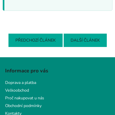
PŘEDCHOZÍ ČLÁNEK
DALŠÍ ČLÁNEK
Z
á
Informace pro vás
p
a
Doprava a platba
t
Velkoobchod
í
Proč nakupovat u nás
Obchodní podmínky
Kontakty