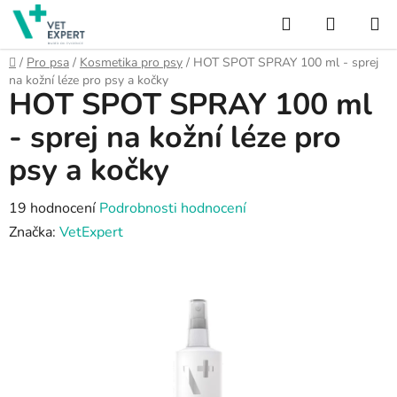
Přejít
Hledat
NÁKUP
na
obsah
KOŠÍK
Domů
/
Pro psa
/
Kosmetika pro psy
/
HOT SPOT SPRAY 100 ml - sprej
na kožní léze pro psy a kočky
HOT SPOT SPRAY 100 ml
- sprej na kožní léze pro
psy a kočky
Průměrné
19 hodnocení
Podrobnosti hodnocení
hodnocení
Značka:
VetExpert
produktu
je
4,3
z
5
hvězdiček.