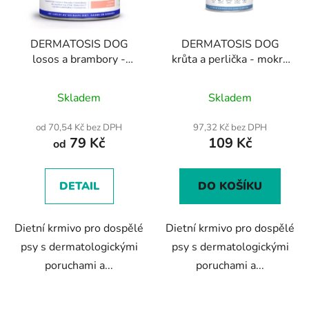
DERMATOSIS DOG
DERMATOSIS DOG
losos a brambory -
krůta a perlička - mokré
mokré veterinární
krmivo pro psy 400g
krmivo pro psy
Skladem
Skladem
od 70,54 Kč bez DPH
97,32 Kč bez DPH
79 Kč
109 Kč
od
DETAIL
DO KOŠÍKU
Dietní krmivo pro dospělé
Dietní krmivo pro dospělé
psy s dermatologickými
psy s dermatologickými
poruchami a...
poruchami a...