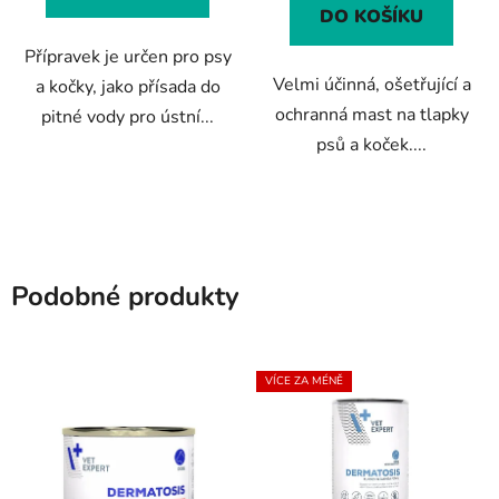
5
5
DO KOŠÍKU
hvězdiček.
hvězdiček.
Přípravek je určen pro psy
Velmi účinná, ošetřující a
a kočky, jako přísada do
ochranná mast na tlapky
pitné vody pro ústní...
psů a koček....
Podobné produkty
VÍCE ZA MÉNĚ