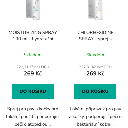
MOISTURIZING SPRAY
CHLORHEXIDINE
100 ml - hydratační
SPRAY - sprej s
sprej pro psy a kočky
chlorhexidinem na kožní
Průměrné
léze pro psy a kočky
Skladem
Skladem
hodnocení
produktu
222,31 Kč bez DPH
222,31 Kč bez DPH
269 Kč
269 Kč
je
4,4
z
DO KOŠÍKU
DO KOŠÍKU
5
hvězdiček.
Sprej pro psy a kočky pro
Lokální přípravek pro psy
lokální použití, podporující
a kočky, podporující péči o
péči o atopickou...
bakteriální kožní...