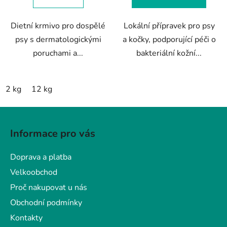
5
5
hvězdiček.
hvězdiček.
Dietní krmivo pro dospělé
Lokální přípravek pro psy
psy s dermatologickými
a kočky, podporující péči o
poruchami a...
bakteriální kožní...
2 kg
12 kg
Z
á
Informace pro vás
p
a
Doprava a platba
t
Velkoobchod
í
Proč nakupovat u nás
Obchodní podmínky
Kontakty