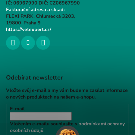
IČ: 06967990 DIČ: CZ06967990
Fakturační adresa a sklad:
FLEXI PARK, Chlumecká 3203,
19800 Praha 9
https://vetexpert.cz/
Odebírat newsletter
Vložte svůj e-mail a my vám budeme zasílat informace
o nových produktech na našem e-shopu.
E-mail
Vložením e-mailu souhlasíte s
podmínkami ochrany
osobních údajů