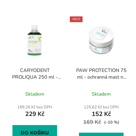
AKCE
CARYODENT
PAW PROTECTION 75
PROLIQUA 250 ml -
ml - ochranná mast na
ústní hygiena koček a
tlapky pro psy a kočky
Průměrné
Průměrné
psů
Skladem
Skladem
hodnocení
hodnocení
produktu
produktu
189,26 Kč bez DPH
125,62 Kč bez DPH
229 Kč
152 Kč
je
je
4,3
169 Kč
4,6
(–10 %)
z
z
DO KOŠÍKU