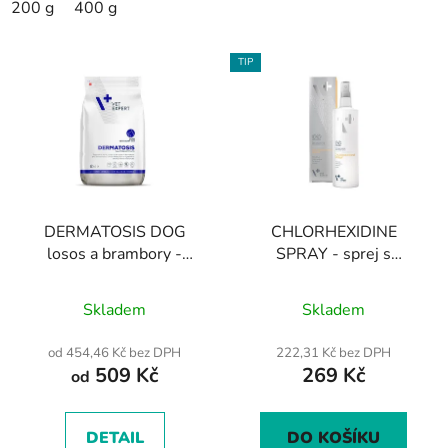
200 g
400 g
TIP
DERMATOSIS DOG
CHLORHEXIDINE
losos a brambory -
SPRAY - sprej s
suché veterinární
chlorhexidinem na kožní
Průměrné
Průměrné
krmivo pro psy
léze pro psy a kočky
Skladem
Skladem
hodnocení
hodnocení
produktu
produktu
od 454,46 Kč bez DPH
222,31 Kč bez DPH
509 Kč
269 Kč
je
je
od
5,0
4,4
z
z
DETAIL
DO KOŠÍKU