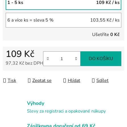
1 - 5 ks
109 Kč
/ ks
6 a více ks = sleva 5 %
103,55 Kč
/ ks
Ušetříte
0 Kč
109 Kč
DO KOŠÍKU
97,32 Kč bez DPH
Měrná cena:
Tisk
Zeptat se
Hlídat
Sdílet
Výhody
Slevy za registraci a opakované nákupy
Zásilkovna doručení od 69 Kč