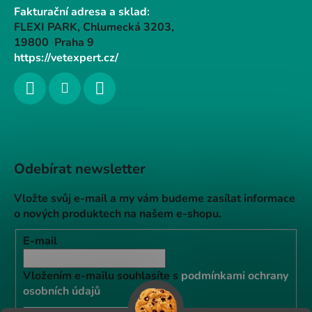
Fakturační adresa a sklad:
FLEXI PARK, Chlumecká 3203,
19800 Praha 9
https://vetexpert.cz/
Odebírat newsletter
Vložte svůj e-mail a my vám budeme zasílat informace
o nových produktech na našem e-shopu.
E-mail
Vložením e-mailu souhlasíte s
podmínkami ochrany
osobních údajů