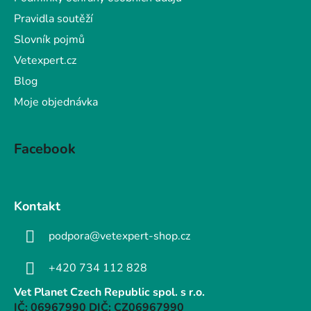
Pravidla soutěží
Slovník pojmů
Vetexpert.cz
Blog
Moje objednávka
Facebook
Kontakt
podpora@vetexpert-shop.cz
+420 734 112 828
Vet Planet Czech Republic spol. s r.o.
IČ: 06967990 DIČ: CZ06967990