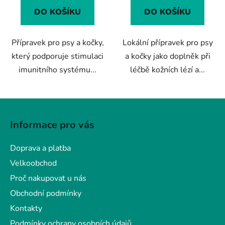
z
z
DO KOŠÍKU
DO KOŠÍKU
5
5
hvězdiček.
hvězdiček.
Přípravek pro psy a kočky,
Lokální přípravek pro psy
který podporuje stimulaci
a kočky jako doplněk při
imunitního systému...
léčbě kožních lézí a...
Z
á
Informace pro vás
p
a
Doprava a platba
t
Velkoobchod
í
Proč nakupovat u nás
Obchodní podmínky
Kontakty
Podmínky ochrany osobních údajů