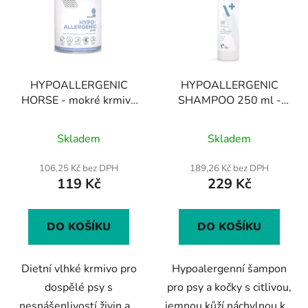
HYPOALLERGENIC
HYPOALLERGENIC
HORSE - mokré krmivo
SHAMPOO 250 ml -
pro psy 400g
speciální šampon pro
Průměrné
Průměrné
psy a kočky s citlivou
Skladem
Skladem
hodnocení
kůží
hodnocení
produktu
produktu
106,25 Kč bez DPH
189,26 Kč bez DPH
119 Kč
229 Kč
je
je
5,0
5,0
z
z
DO KOŠÍKU
DO KOŠÍKU
5
5
hvězdiček.
hvězdiček.
Dietní vlhké krmivo pro
Hypoalergenní šampon
dospělé psy s
pro psy a kočky s citlivou,
nesnášenlivostí živin a...
jemnou kůží náchylnou k...