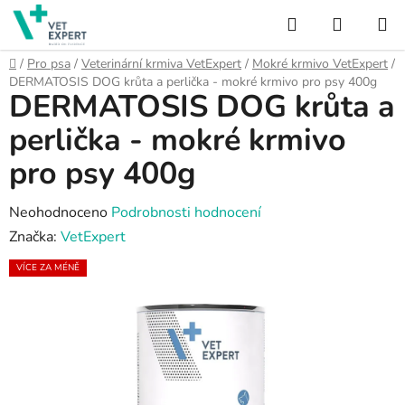
Přejít
Hledat
NÁKUP
na
obsah
KOŠÍK
Domů
/
Pro psa
/
Veterinární krmiva VetExpert
/
Mokré krmivo VetExpert
/
DERMATOSIS DOG krůta a perlička - mokré krmivo pro psy 400g
DERMATOSIS DOG krůta a
perlička - mokré krmivo
pro psy 400g
Průměrné
Neohodnoceno
Podrobnosti hodnocení
hodnocení
Značka:
VetExpert
produktu
VÍCE ZA MÉNĚ
je
0,0
z
5
hvězdiček.