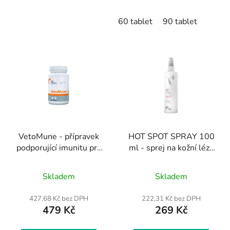
60 tablet
90 tablet
VetoMune - přípravek
HOT SPOT SPRAY 100
podporující imunitu pro
ml - sprej na kožní léze
psy a kočky 60 kapslí
pro psy a kočky
Průměrné
Průměrné
(TWIST OFF)
Skladem
Skladem
hodnocení
hodnocení
produktu
produktu
427,68 Kč bez DPH
222,31 Kč bez DPH
479 Kč
269 Kč
je
je
4,6
4,3