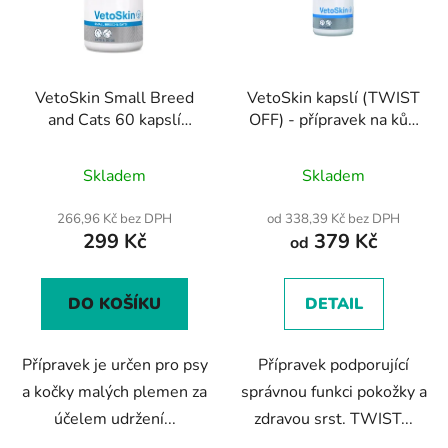
VetoSkin Small Breed
VetoSkin kapslí (TWIST
and Cats 60 kapslí
OFF) - přípravek na kůži
(TWIST OFF) -
a srst pro psy a kočky
Průměrné
Průměrné
přípravek na podporu
Skladem
Skladem
zdravé srsti a kůže pro
hodnocení
hodnocení
psy i kočky
produktu
produktu
266,96 Kč bez DPH
od 338,39 Kč bez DPH
299 Kč
379 Kč
je
je
od
4,2
3,7
z
z
DO KOŠÍKU
DETAIL
5
5
hvězdiček.
hvězdiček.
Přípravek je určen pro psy
Přípravek podporující
a kočky malých plemen za
správnou funkci pokožky a
účelem udržení...
zdravou srst. TWIST...