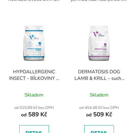
HYPOALLERGENIC
DERMATOSIS DOG
INSECT - BÍLKOVINY Z
LAMB & KRILL – suché
HERMETIA ILLUCENS
veterinární krmivo pro
Průměrné
Průměrné
A SUŠENÉ BRAMBORY
psy
Skladem
Skladem
hodnocení
hodnocení
produktu
produktu
od 525,89 Kč bez DPH
od 454,46 Kč bez DPH
589 Kč
509 Kč
je
je
od
od
5,0
5,0
z
z