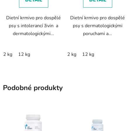
DETAIL
DETAIL
5
5
hvězdiček.
hvězdiček.
Dietní krmivo pro dospělé
Dietní krmivo pro dospělé
psy s intolerancí živin a
psy s dermatologickými
dermatologickými...
poruchami a...
2 kg
12 kg
2 kg
12 kg
Podobné produkty