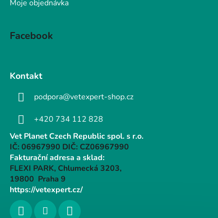
Moje objednávka
Facebook
Kontakt
podpora@vetexpert-shop.cz
+420 734 112 828
Vet Planet Czech Republic spol. s r.o.
IČ: 06967990 DIČ: CZ06967990
Fakturační adresa a sklad:
FLEXI PARK, Chlumecká 3203,
19800 Praha 9
https://vetexpert.cz/