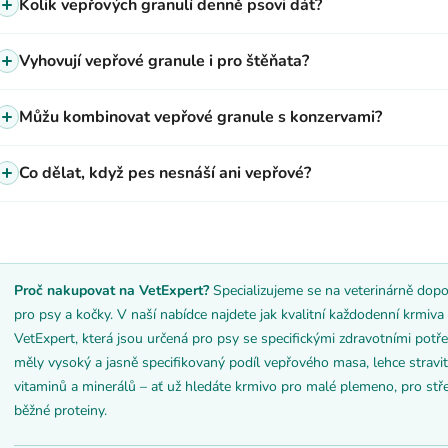
Kolik vepřových granulí denně psovi dát?
Vyhovují vepřové granule i pro štěňata?
Můžu kombinovat vepřové granule s konzervami?
Co dělat, když pes nesnáší ani vepřové?
Proč nakupovat na VetExpert?
Specializujeme se na veterinárně dopo
pro psy a kočky. V naší nabídce najdete jak kvalitní každodenní krmiv
VetExpert, která jsou určená pro psy se specifickými zdravotními potř
měly vysoký a jasně specifikovaný podíl vepřového masa, lehce stravi
vitaminů a minerálů – ať už hledáte krmivo pro malé plemeno, pro stře
běžné proteiny.