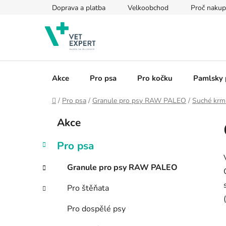
Přejít
Doprava a platba
Velkoobchod
Proč nakup
na
obsah
Akce
Pro psa
Pro kočku
Pamlsky 
Domů
/
Pro psa
/
Granule pro psy RAW PALEO
/
Suché krm
P
K
Přeskočit
Akce
a
kategorie
o
t
s
Pro psa
e
t
g
r
Granule pro psy RAW PALEO
o
a
r
Pro štěňata
i
n
e
n
Pro dospělé psy
í