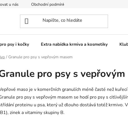
ovat u nás
Obchodní podmínky
Kontakty
Podmínky o
pro psy i kočky
Extra nabídka krmiva a kosmetiky
Klu
ivo
/
Granule pro psy s vepřovým masem
Granule pro psy s vepřový
Vepřové maso je v komerčních granulích méně časté než kuřecí 
Granule pro psy s vepřovým masem se hodí pro psy s citlivějším
střídání proteinu u psa, který už dlouho dostává totéž krmivo. 
(B1), zinek a vitaminy skupiny B.