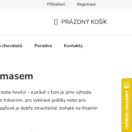
Přihlášení
Registrace
chrany osobních údajů
Pravidla soutěží
Slovník pojmů
PRÁZDNÝ KOŠÍK
NÁKUPNÍ
KOŠÍK
b chovatelů
Poradna
Kontakty
m masem
nebo hovězí – a právě v tom je jeho výhoda.
 trávením, pro vybíravé jedlíky nebo pro
Vepřové je dobře stravitelné, bohaté na thiamin
Ř