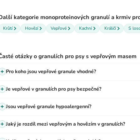
O
v
Další kategorie monoproteinových granulí a krmiv pr
l
á
Krůtí
Hovězí
Vepřové
Kachní
Králičí
S los
d
a
c
í
Časté otázky o granulích pro psy s vepřovým masem
p
r
Pro koho jsou vepřové granule vhodné?
v
k
y
Je vepřové v granulích pro psy bezpečné?
v
ý
Jsou vepřové granule hypoalergenní?
p
i
s
Jaký je rozdíl mezi vepřovým a hovězím v granulích?
u