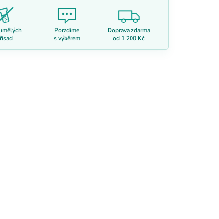
 umělých
Poradíme
Doprava zdarma
řísad
s výběrem
od 1 200 Kč