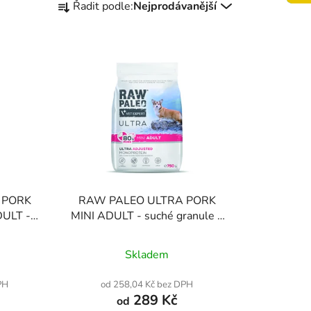
Řadit podle:
Nejprodávanější
a
z
e
n
í
p
r
o
d
u
k
 PORK
RAW PALEO ULTRA PORK
t
ULT -
MINI ADULT - suché granule s
ů
přovým
vepřovým masem pro dospělé
 psy
psy malých plemen
Skladem
plemen
PH
od 258,04 Kč bez DPH
289 Kč
od