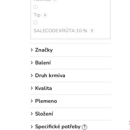
Tip
0
SALECODE:KRŮTA:10:%
0
Značky
Balení
Druh krmiva
Kvalita
Plemeno
Složení
Specifické potřeby
?