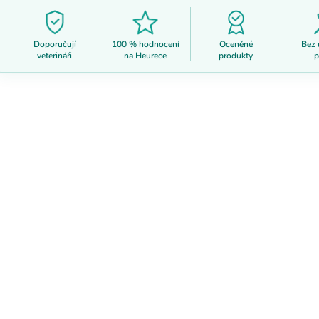
Doporučují
100 % hodnocení
Oceněné
Bez
veterináři
na Heurece
produkty
p