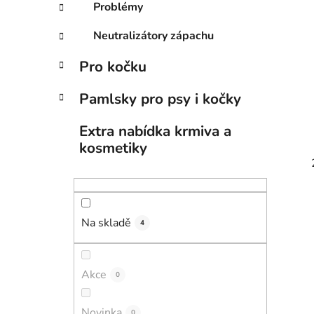
Problémy
Neutralizátory zápachu
Pro kočku
Pamlsky pro psy i kočky
Extra nabídka krmiva a
kosmetiky
Na skladě
4
Akce
0
Novinka
0