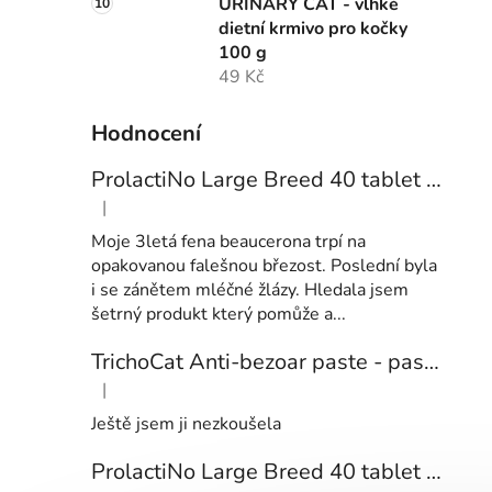
URINARY CAT - vlhké
dietní krmivo pro kočky
100 g
49 Kč
Hodnocení
ProlactiNo Large Breed 40 tablet - přípravek pro feny velkých plemen s příznaky falešné březosti
|
Hodnocení produktu je 5 z 5 hvězdiček.
Moje 3letá fena beaucerona trpí na
opakovanou falešnou březost. Poslední byla
i se zánětem mléčné žlázy. Hledala jsem
šetrný produkt který pomůže a...
TrichoCat Anti-bezoar paste - pasta pro kočky na omezení tvorby chlupových smotků
|
Hodnocení produktu je 1 z 5 hvězdiček.
Ještě jsem ji nezkoušela
ProlactiNo Large Breed 40 tablet - přípravek pro feny velkých plemen s příznaky falešné březosti