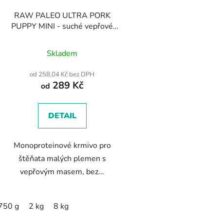
RAW PALEO ULTRA PORK
PUPPY MINI - suché vepřové
krmivo pro štěňata malých
plemen
Skladem
od 258,04 Kč bez DPH
289 Kč
od
DETAIL
Monoproteinové krmivo pro
štěňata malých plemen s
vepřovým masem, bez...
750 g
2 kg
8 kg