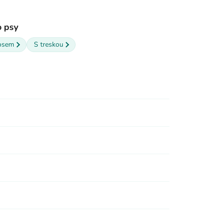
o psy
osem
S treskou