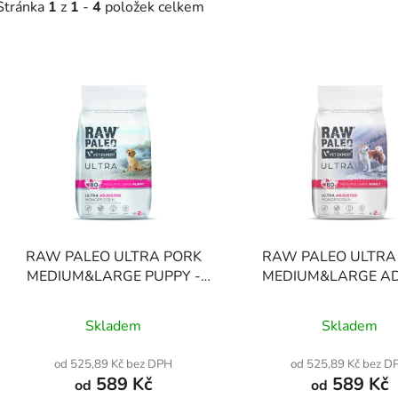
Stránka
1
z
1
-
4
položek celkem
V
ý
p
s
p
r
o
d
RAW PALEO ULTRA PORK
RAW PALEO ULTRA
u
MEDIUM&LARGE PUPPY -
MEDIUM&LARGE AD
k
suché granule s vepřovým
suché granule s ve
Průměrné
t
masem pro štěňata středních a
masem pro dospělé
Skladem
Skladem
ů
velkých plemen
hodnocení
středních a velkých 
produktu
od 525,89 Kč bez DPH
od 525,89 Kč bez D
589 Kč
589 Kč
je
od
od