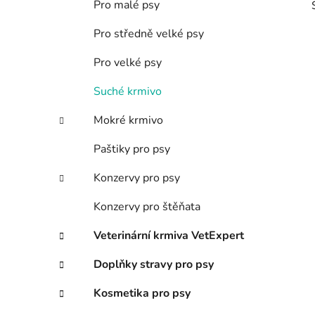
Pro malé psy
p
a
Pro středně velké psy
n
Pro velké psy
e
l
Suché krmivo
i
Mokré krmivo
Paštiky pro psy
Konzervy pro psy
Konzervy pro štěňata
Veterinární krmiva VetExpert
Doplňky stravy pro psy
Kosmetika pro psy