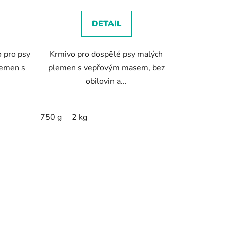
DETAIL
 pro psy
Krmivo pro dospělé psy malých
lemen s
plemen s vepřovým masem, bez
obilovin a...
750 g
2 kg