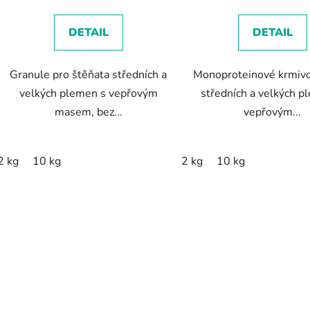
5,0
z
DETAIL
DETAIL
5
hvězdiček.
Granule pro štěňata středních a
Monoproteinové krmivo
velkých plemen s vepřovým
středních a velkých p
masem, bez...
vepřovým...
2 kg
10 kg
2 kg
10 kg