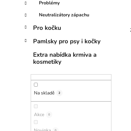
Problémy
Neutralizátory zápachu
Pro kočku
Pamlsky pro psy i kočky
Extra nabídka krmiva a
kosmetiky
Na skladě
2
Akce
0
Novinka
0