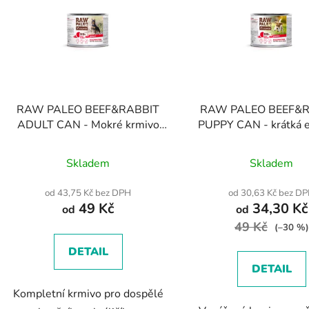
s
p
r
o
d
RAW PALEO BEEF&RABBIT
RAW PALEO BEEF&
u
ADULT CAN - Mokré krmivo
PUPPY CAN - krátká e
k
pro dospělé psy hovězí a králičí
11/9 - 30%
Průměrné
Průměr
t
Skladem
Skladem
ů
hodnocení
hodnoc
produktu
produk
od 43,75 Kč bez DPH
od 30,63 Kč bez D
49 Kč
34,30 Kč
je
je
od
od
4,5
49 Kč
5,0
(–30 %)
z
z
DETAIL
5
5
DETAIL
hvězdiček.
hvězdič
Kompletní krmivo pro dospělé