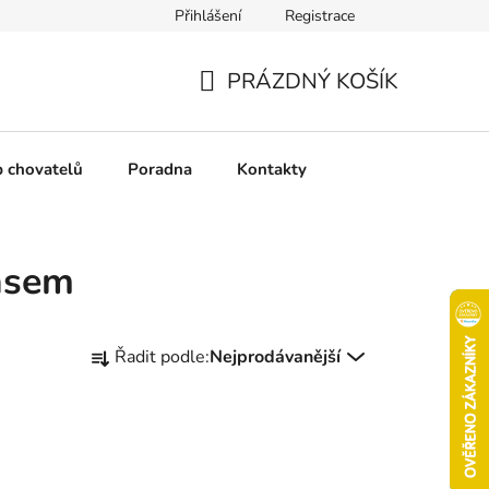
Přihlášení
Registrace
chrany osobních údajů
Pravidla soutěží
Slovník pojmů
PRÁZDNÝ KOŠÍK
NÁKUPNÍ
KOŠÍK
b chovatelů
Poradna
Kontakty
masem
Ř
Řadit podle:
Nejprodávanější
a
z
e
n
í