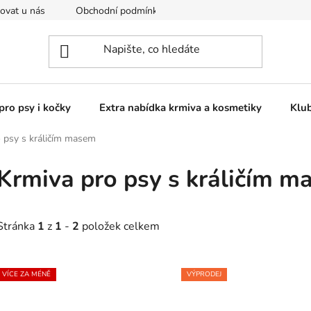
ovat u nás
Obchodní podmínky
Kontakty
Podmínky o
pro psy i kočky
Extra nabídka krmiva a kosmetiky
Klu
 psy s králičím masem
Krmiva pro psy s králičím 
Stránka
1
z
1
-
2
položek celkem
V
VÍCE ZA MÉNĚ
VÝPRODEJ
ý
p