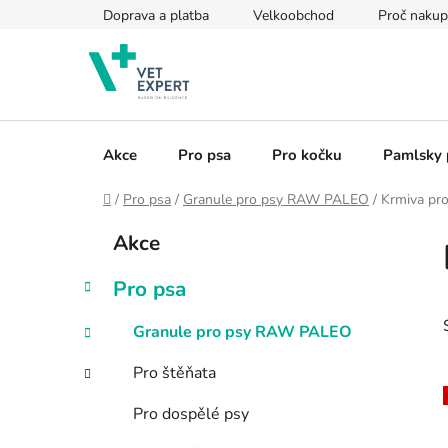
Přejít
Doprava a platba
Velkoobchod
Proč nakup
na
obsah
Akce
Pro psa
Pro kočku
Pamlsky 
Domů
/
Pro psa
/
Granule pro psy RAW PALEO
/
Krmiva pro
P
K
Přeskočit
Akce
a
kategorie
o
t
s
Pro psa
e
t
g
r
Granule pro psy RAW PALEO
o
a
r
Pro štěňata
i
n
e
n
Pro dospělé psy
í