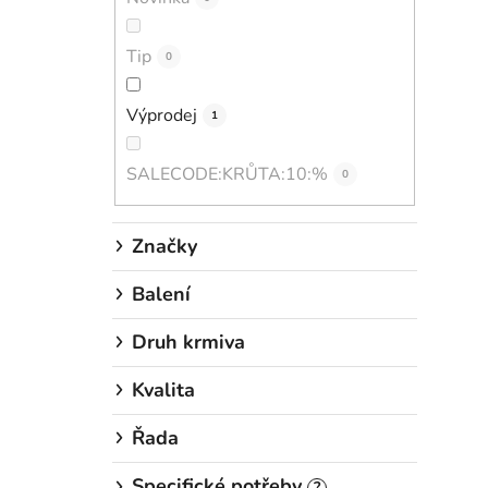
Tip
0
Výprodej
1
SALECODE:KRŮTA:10:%
0
Značky
Balení
Druh krmiva
Kvalita
Řada
Specifické potřeby
?