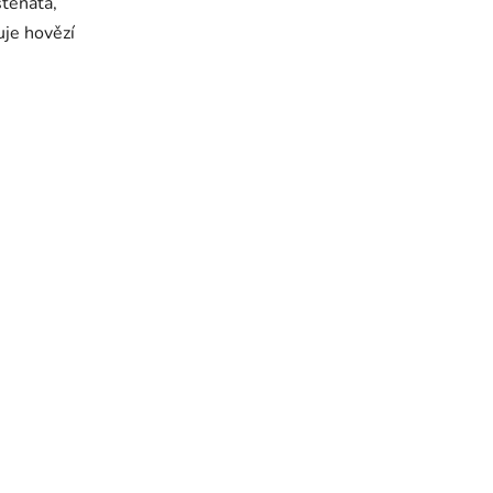
těňata,
huje hovězí