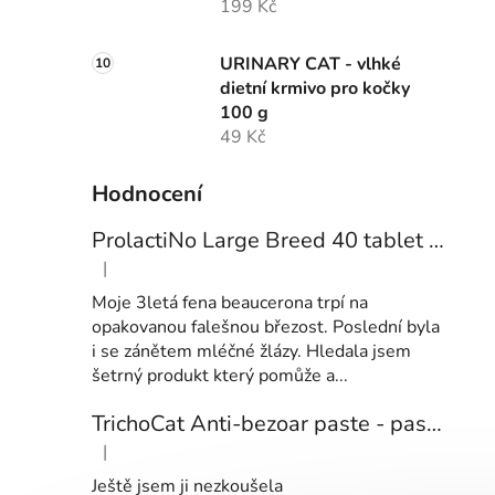
199 Kč
URINARY CAT - vlhké
dietní krmivo pro kočky
100 g
49 Kč
Hodnocení
ProlactiNo Large Breed 40 tablet - přípravek pro feny velkých plemen s příznaky falešné březosti
|
Hodnocení produktu je 5 z 5 hvězdiček.
Moje 3letá fena beaucerona trpí na
opakovanou falešnou březost. Poslední byla
i se zánětem mléčné žlázy. Hledala jsem
šetrný produkt který pomůže a...
TrichoCat Anti-bezoar paste - pasta pro kočky na omezení tvorby chlupových smotků
|
Hodnocení produktu je 1 z 5 hvězdiček.
Ještě jsem ji nezkoušela