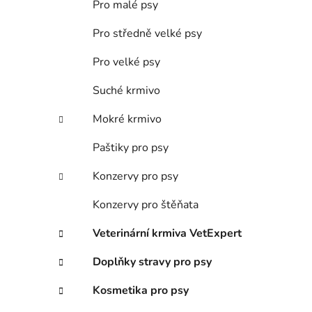
Pro malé psy
i
p
a
Pro středně velké psy
n
Pro velké psy
e
l
Suché krmivo
Mokré krmivo
Paštiky pro psy
Konzervy pro psy
Konzervy pro štěňata
Veterinární krmiva VetExpert
Doplňky stravy pro psy
Kosmetika pro psy