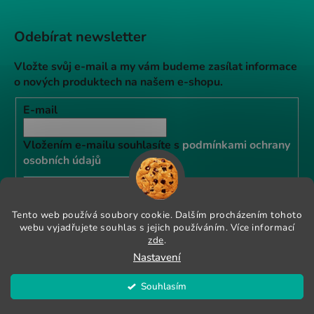
Odebírat newsletter
Vložte svůj e-mail a my vám budeme zasílat informace
o nových produktech na našem e-shopu.
E-mail
Vložením e-mailu souhlasíte s
podmínkami ochrany
osobních údajů
PŘIHLÁSIT SE
Tento web používá soubory cookie. Dalším procházením tohoto
webu vyjadřujete souhlas s jejich používáním. Více informací
Instagram
zde
.
Nastavení
Souhlasím
Vytvořil Shoptet
KRŮTÍ RAW PALEO GRANULE NYNÍ SE SLEVOU 10% POUŽIJTE
Copyright 2026
Vetexpert shop
. Všechna práva