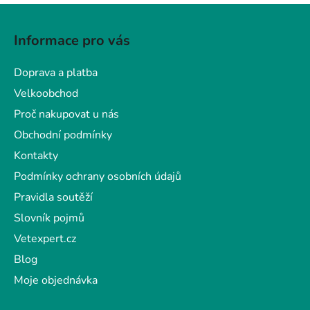
Z
á
Informace pro vás
p
a
Doprava a platba
t
Velkoobchod
í
Proč nakupovat u nás
Obchodní podmínky
Kontakty
Podmínky ochrany osobních údajů
Pravidla soutěží
Slovník pojmů
Vetexpert.cz
Blog
Moje objednávka