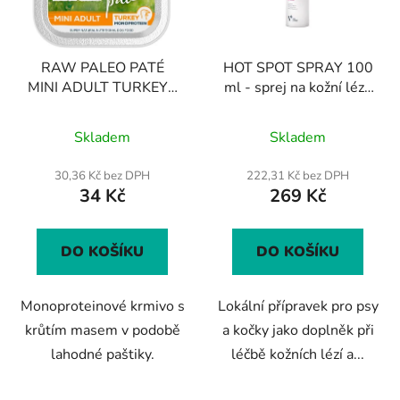
RAW PALEO PATÉ
HOT SPOT SPRAY 100
MINI ADULT TURKEY -
ml - sprej na kožní léze
paštika z krůtího masa
pro psy a kočky
Průměrné
pro dospělé psy 150 g
Skladem
Skladem
hodnocení
produktu
30,36 Kč bez DPH
222,31 Kč bez DPH
34 Kč
269 Kč
je
4,3
z
DO KOŠÍKU
DO KOŠÍKU
5
hvězdiček.
Monoproteinové krmivo s
Lokální přípravek pro psy
krůtím masem v podobě
a kočky jako doplněk při
lahodné paštiky.
léčbě kožních lézí a...