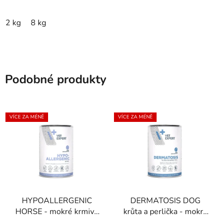
2 kg
8 kg
Podobné produkty
VÍCE ZA MÉNĚ
VÍCE ZA MÉNĚ
HYPOALLERGENIC
DERMATOSIS DOG
HORSE - mokré krmivo
krůta a perlička - mokré