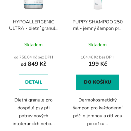
HYPOALLERGENIC
PUPPY SHAMPOO 250
ULTRA - dietní granule
ml - jemný šampon pro
pro psy při
štěňata a koťata
Průměrné
potravinových alergiích
Skladem
Skladem
hodnocení
produktu
od 758,04 Kč bez DPH
164,46 Kč bez DPH
849 Kč
199 Kč
je
od
4,1
z
DETAIL
DO KOŠÍKU
5
hvězdiček.
Dietní granule pro
Dermokosmetický
dospělé psy při
šampon pro každodenní
potravinových
péči o jemnou a citlivou
intolerancích nebo...
pokožku...