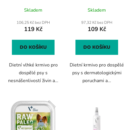
pro psy 400g
krmivo pro psy 400g
Průměrné
Skladem
Skladem
hodnocení
produktu
106,25 Kč bez DPH
97,32 Kč bez DPH
119 Kč
109 Kč
je
5,0
z
DO KOŠÍKU
DO KOŠÍKU
5
hvězdiček.
Dietní vlhké krmivo pro
Dietní krmivo pro dospělé
dospělé psy s
psy s dermatologickými
nesnášenlivostí živin a...
poruchami a...