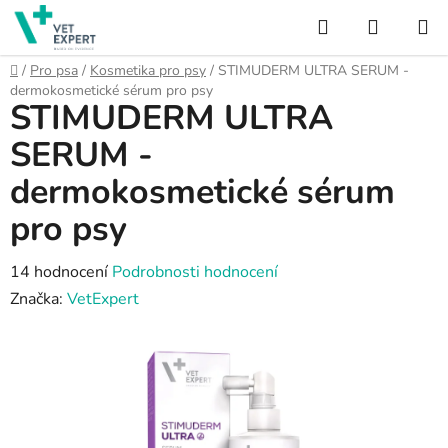
Přejít
Hledat
NÁKUP
na
obsah
KOŠÍK
Domů
/
Pro psa
/
Kosmetika pro psy
/
STIMUDERM ULTRA SERUM -
dermokosmetické sérum pro psy
STIMUDERM ULTRA
SERUM -
dermokosmetické sérum
pro psy
Průměrné
14 hodnocení
Podrobnosti hodnocení
hodnocení
Značka:
VetExpert
produktu
je
3,5
z
5