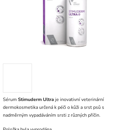
hvězdiček.
Sérum
Stimuderm Ultra
je inovativní veterinární
dermokosmetika určená k péči o kůži a srst psů s
nadměrným vypadáváním srsti z různých příčin.
Položka byla vyprodána…