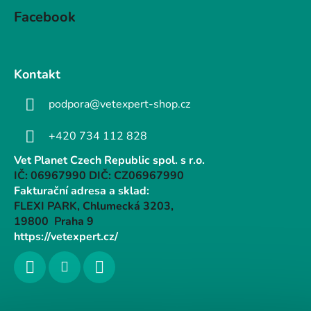
Facebook
Kontakt
podpora@vetexpert-shop.cz
+420 734 112 828
Vet Planet Czech Republic spol. s r.o.
IČ: 06967990 DIČ: CZ06967990
Fakturační adresa a sklad:
FLEXI PARK, Chlumecká 3203,
19800 Praha 9
https://vetexpert.cz/